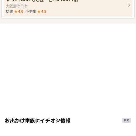
年の夏は、室内型テーマパークで！大人も子どもも思い
大阪府吹田市
っきり遊ぼう！🎆 夏でも楽しめるVS PARKのおすすめポ
幼児
★
4.0
小学生
★
4.8
イントと家族で遊べるアクティビティをご紹介します！
💫💫
お出かけ家族にイチオシ情報