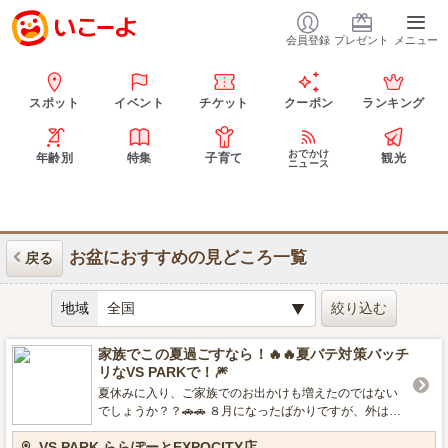
会員登録
プレゼント
メニュー
スポット
イベント
チケット
クーポン
ランキング
おでかけ
年齢別
特集
子育て
観光
ニュース
お盆におすすめの見どころ一覧
戻る
地域
家族でこの夏過ごすなら！🔥🔥夏バテ対策バッチ
リなVS PARKで！🎆
夏休みに入り、ご家族でのお出かけも増えたのではない
でしょうか？？🚗🚗 ８月になったばかりですが、外は暑
くて日差しが気になりますよね…💦💥 そんなあなたに！
VS PARK ららぽーとEXPOCITY店
日焼けや熱中症対策バッチリなVS PARKがおすすめ✨ 今