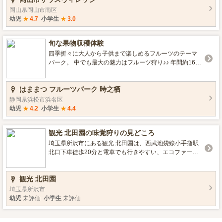
種は「章姫 (あきひめ)」「かおりの」の他に「やよいひ
岡山県岡山市南区
め」「おいＣベリー（晴苺）」の全4品種を栽培していま
幼児
★
4.7
小学生
★
3.0
す。 ぶどうは「紫玉」「安芸クイーン」「ピオーネ」
「ベリーＡ」「シャインマスカット」「オーロラブラッ
旬な果物収穫体験
ク」などの品種があります。甘さ・香り・旨味、それぞ
れに特徴が有って、どれもとっても美味しいぶどうで
四季折々に大人から子供まで楽しめるフルーツのテーマ
す。 豊かな自然あふれる南欧風農業公園で、美味しい果
パーク。 中でも最大の魅力はフルーツ狩り♪♪ 年間約16種
物を家族みんなで楽しめます。 【果物狩りカレンダー】
類のフルーツ狩りが楽しめます。 ※当日先着順、100ｇ
いちご：1月 ～ 5月 ぶどう：8月 ～ 9月中旬ごろ ※2
単位の量り売り
はままつ フルーツパーク 時之栖
016年9月情報。詳細を確認されたい場合には、直接施設
へお問い合わせ下さい。 （味覚狩り特集2017 いこーよ
静岡県浜松市浜名区
編集部） （2024修正 岡山市サウスヴィレッジ）
幼児
★
4.2
小学生
★
4.4
観光 北田園の味覚狩りの見どころ
埼玉県所沢市にある観光 北田園は、西武池袋線小手指駅
北口下車徒歩20分と電車でも行きやすい、エコファーマ
ー認定の味覚狩りができる観光農園です。1.2ヘクタール
の広大な園内では、すもも狩りや梨狩り、ぶどう狩りを
観光 北田園
楽しむことができます。また、園主手作りの木製ローラ
ーコースターがあり、お子さまも飽きることなく一日中
埼玉県所沢市
楽しむことができる農園です。 ■その他情報 【味覚狩り
幼児
未評価
小学生
未評価
カレンダー】 すもも：7月中旬～7月下旬 ブドウ：8月上
旬～9月下旬 梨：9月下旬～10月上旬 ※2016年9月情報。