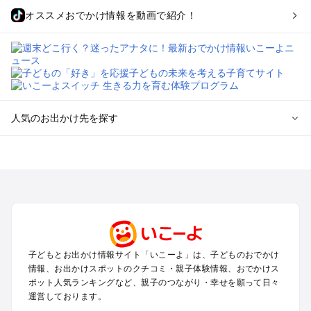
オススメおでかけ情報を動画で紹介！
人気のお出かけ先を探す
全国からプール子連れおでかけスポットを探す
北海道･東北のプールおでかけ
北陸･甲信越のプールおでかけ
関東のプールおでかけ
東海のプールおでかけ
関西のプールおでかけ
中国･四国のプールおでかけ
子どもとお出かけ情報サイト「いこーよ」は、子どものおでかけ
九州･沖縄のプールおでかけ
情報、お出かけスポットのクチコミ・親子体験情報、おでかけス
ポット人気ランキングなど、親子のつながり・幸せを願って日々
運営しております。
定番お出かけスポット