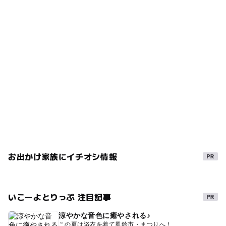
詳細を確認されたい場合には、直接施設へお問い合わせ
下さい。 （味覚狩り特集2017 いこーよ編集部）
お出かけ家族にイチオシ情報
いこーよとりっぷ 注目記事
涼やかな音色に癒やされる♪
この夏は浴衣を着て風鈴市・まつりへ！