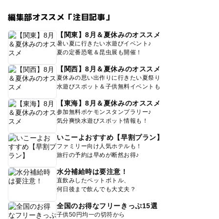
編集部オススメ「注目記事」
【関東】8月＆夏休みのオススメ
暑い夏に行きたい水遊びイベント♪
夏の定番恐竜＆昆虫展も開催！
【関西】8月＆夏休みのオススメ
夏休みの思い出作りに行きたい夏祭り
水遊びスポット＆子供無料イベントも
【東海】8月＆夏休みのオススメ
参加無料ポケモンスタンプラリー♪
気分爽快水遊びスポット情報も！
いこーよおすすめ【早割プラン】
ファミリー向け人気ホテルも！
旅行の予約は早めが断然お得♪
水分補給時は要注意！
直飲みしたペットボトル、
何日後まで飲んでも大丈夫？
全国のお得なフリーきっぷ15選
子供50円均一の切符から