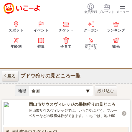
会員登録
プレゼント
メニュー
スポット
イベント
チケット
クーポン
ランキング
おでかけ
年齢別
特集
子育て
観光
ニュース
ブドウ狩りの見どころ一覧
戻る
地域
岡山市サウスヴィレッジの果物狩りの見どころ
岡山市サウスヴィレッジでは、いちごやぶどう、ブルー
ベリーなどの収穫体験ができます。 いちごは、地上90cm
のベンチで栽培しているので立ったままで収穫でき、そ
のまま洗わずに食べることができます。ハウス栽培なの
岡山市サウスヴィレッジ
で雨天時でも「いちご狩り」が楽しめます。いちごの品