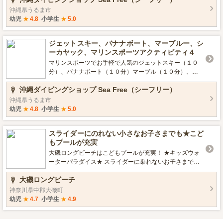
た自然のビーチで一日中遊べる☆
沖縄県うるま市
幼児
★
4.8
小学生
★
5.0
ジェットスキー、バナナボート、マーブルー、シ
ーカヤック、マリンスポーツアクティビティ４
マリンスポーツでお手軽で人気のジェットスキー（１０
分）、バナナボート（１０分）マーブル（１０分）、シ
ーカヤック（１日乗り放題）の４つのアクティブが楽し
沖縄ダイビングショップ Sea Free（シーフリー）
めるおすすめプラン。 沖縄中部エリアのプライベートビ
ーチで自由に遊びながらマリンスポーツが楽しめちゃ
沖縄県うるま市
う。
幼児
★
4.8
小学生
★
5.0
スライダーにのれない小さなお子さまでも★こど
もプールが充実
大磯ロングビーチはこどもプールが充実！ ★キッズウォ
ーターパラダイス★ スライダーに乗れないお子さまで
も、この大滑り台なら大丈夫！ 緩やかな傾斜の大滑り台
大磯ロングビーチ
に２種類の遊具「びっくりバケツ」と 「ウォーターシュ
ーター」を盛り込んだお子さま向けスライダーです。 ■利
神奈川県中郡大磯町
用規定：対象年齢３才以上～小学生以下（身長125cm未
幼児
★
4.7
小学生
★
4.9
満）となります。 ★波のプールはこどもエリアも★ 波の
プールでは、一部お子さま用の浅い波のプールが用意さ