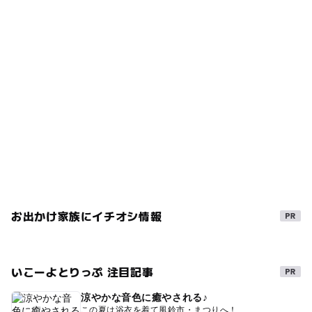
れております。 0～0.6mなので安心！ ★水深30cmのこど
もプールが2種類★ 噴水とミニ滑り台がついているこども
プールと、ホテル前のこどもプールで2か所お子さま用の
プールがあります！ どちらも水深30cmなので、思いっき
り遊べます！ ★プール以外もGOODポイント★ ベビーカ
ーも一緒にプールサイドへ持ち込めます！ご自分のテン
ト・パラソルまたはレジャーシートなどのエリアまで持
っていけます！また、おむつのはずれていない子も、プ
ール用のおむつの上から水着着用でOK！
お出かけ家族にイチオシ情報
いこーよとりっぷ 注目記事
涼やかな音色に癒やされる♪
この夏は浴衣を着て風鈴市・まつりへ！