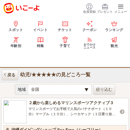
会員登録
プレゼント
メニュー
スポット
イベント
チケット
クーポン
ランキング
おでかけ
年齢別
特集
子育て
観光
ニュース
幼児/★★★★★の見どころ一覧
戻る
地域
２歳から楽しめるマリンスポーツアクティブ３
マリンスポーツでお手軽で人気のバナナボート（１０
分）マーブル（１０分）、シーカヤック（１日乗り放
題）の３つのアクティブが楽しめるおすすめプラン。 沖
縄中部エリアのプライベートビーチで自由に遊びながら
沖縄ダイビングショップ Sea Free（シーフリー）
マリンスポーツが楽しめちゃう。 沖縄の大自然に囲まれ