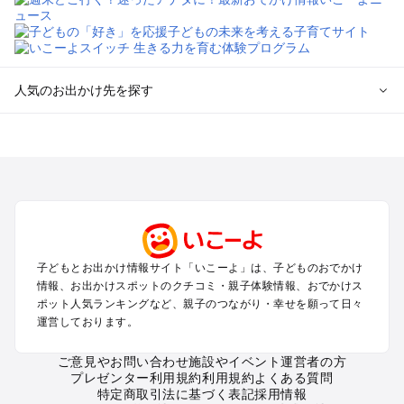
人気のお出かけ先を探す
全国からプール子連れおでかけスポットを探す
北海道･東北のプールおでかけ
北陸･甲信越のプールおでかけ
関東のプールおでかけ
東海のプールおでかけ
関西のプールおでかけ
中国･四国のプールおでかけ
子どもとお出かけ情報サイト「いこーよ」は、子どものおでかけ
九州･沖縄のプールおでかけ
情報、お出かけスポットのクチコミ・親子体験情報、おでかけス
ポット人気ランキングなど、親子のつながり・幸せを願って日々
運営しております。
定番お出かけスポット
遊園地
ご意見やお問い合わせ
施設やイベント運営者の方
動物園
プレゼンター利用規約
利用規約
よくある質問
バーベキュー
特定商取引法に基づく表記
採用情報