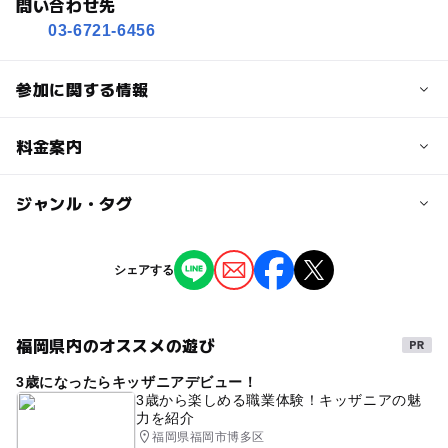
問い合わせ先
03-6721-6456
参加に関する情報
対象年齢
料金案内
0歳･1歳･2歳の赤ちゃん(乳児･幼児)
3歳･4歳･5歳･6歳(幼児)
大人
子供の料金
ジャンル・タグ
無料
予約/応募
タグ
シェアする
予約必要
大人の料金
無料
ファミリー撮影会
ベビー&キッズ撮影会
無料
注意・制限事項
おひるねアート撮影会
ベビーフォト撮影会
福岡県内のオススメの遊び
・当日お越しになる際の会場までの交通費は自己負担とな
ミニ撮影会
写真撮影会
親子撮影会
撮影会
ります。
3歳になったらキッザニアデビュー！
子育て相談
・キャンセルは、開催の１日前までに予約完了メール内の
7月
7月イベント
夏休み
3歳から楽しめる職業体験！キッザニアの魅
力を紹介
リンクからお手続きが可能です。
おひるねアート
福岡県福岡市博多区
・無断の欠席や直前の欠席連絡はお控えください （お子様