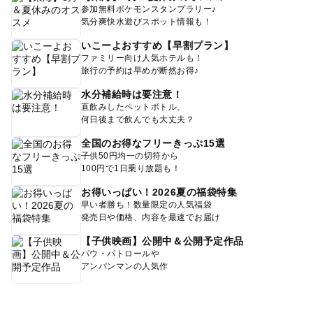
参加無料ポケモンスタンプラリー♪
気分爽快水遊びスポット情報も！
いこーよおすすめ【早割プラン】
ファミリー向け人気ホテルも！
旅行の予約は早めが断然お得♪
水分補給時は要注意！
直飲みしたペットボトル、
何日後まで飲んでも大丈夫？
全国のお得なフリーきっぷ15選
子供50円均一の切符から
100円で1日乗り放題も！
お得いっぱい！2026夏の福袋特集
早い者勝ち！数量限定の人気福袋
発売日や価格、内容を最速でお届け
【子供映画】公開中＆公開予定作品
パウ・パトロールや
アンパンマンの人気作