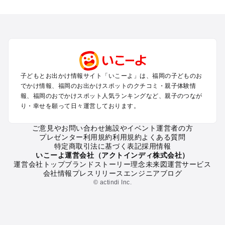
福岡のエリアからプール子ども連れのお出かけスポット
を探す
北九州（小倉・門司・八幡）・下関のプールお出かけ
福岡市（博多・天神・海の中道）のプールお出かけ
久留米・筑前・原鶴・筑後川のプールお出かけ
柳川・八女・筑後のプールお出かけ
糸島・前原のプールお出かけ
子どもとお出かけ情報サイト「いこーよ」は、福岡の子どものお
太宰府・宗像のプールお出かけ
でかけ情報、福岡のお出かけスポットのクチコミ・親子体験情
報、福岡のおでかけスポット人気ランキングなど、親子のつなが
福岡の定番お出かけスポット
り・幸せを願って日々運営しております。
福岡の遊園地
ご意見やお問い合わせ
施設やイベント運営者の方
福岡の動物園
プレゼンター利用規約
利用規約
よくある質問
福岡のバーベキュー
特定商取引法に基づく表記
採用情報
福岡の釣り
いこーよ運営会社（アクトインディ株式会社）
運営会社トップ
ブランドストーリー
理念
未来図
運営サービス
福岡の牧場
会社情報
プレスリリース
エンジニアブログ
福岡のプール
© actindi Inc.
福岡のアスレチック
福岡の公園・総合公園
福岡の観光