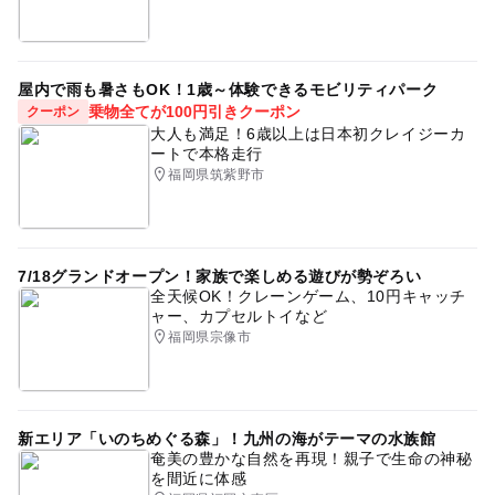
などの体調不良などを除く）。
・撮影時間に遅延した場合、サービスを開始する順番や時
間が遅くなることや、サービスの一部がうけられなくなる
屋内で雨も暑さもOK！1歳～体験できるモビリティパーク
可能性がございます。
乗物全てが100円引きクーポン
クーポン
・多くのお客様にご参加いただくために、過去にウェルス
大人も満足！6歳以上は日本初クレイジーカ
タイル社主催の撮影会イベントにご参加されたことある方
ートで本格走行
には、ご参加をご遠慮いただいております。
福岡県筑紫野市
応募方法
★★先着順での申込受付となります★★
7/18グランドオープン！家族で楽しめる遊びが勢ぞろい
・満席の場合はキャンセル待ちでのお申し込みとなりま
全天候OK！クレーンゲーム、10円キャッチ
す。
ャー、カプセルトイなど
・お１人様複数日時でのお申し込みはできません。
福岡県宗像市
・ご参加日の前に、本イベント事務局よりお電話またはメ
ールにてご連絡させていただきます。
新エリア「いのちめぐる森」！九州の海がテーマの水族館
予約ページ
奄美の豊かな自然を再現！親子で生命の神秘
予約はこちらから
を間近に体感