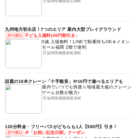
福岡県糟屋郡志免町
九州地方初出店！7つのエリア 屋内大型プレイグラウンド
子ども入場料100円割引き♪
クーポン
0歳 入場無料！LINEで順番待ちOK＆イオン
モール福岡 2階で便利
福岡県糟屋郡粕屋町
話題の10本クレーン「十手観音」や10円で遊べるエリアも
屋内でいつでも快適☆地域最大級のクレーン
ゲーム台数が魅力♪
福岡県糟屋郡新宮町
120分料金・フリーパスがどちらも1人【500円】引き！
🎉「お祝い記念日割」クーポン
クーポン