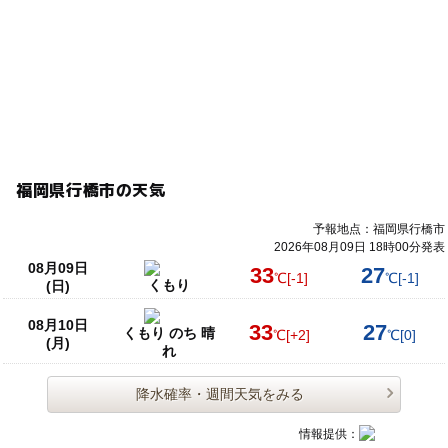
福岡県行橋市の天気
予報地点：福岡県行橋市
2026年08月09日 18時00分発表
08月09日
33
27
℃
[-1]
℃
[-1]
くもり
(日)
08月10日
33
27
くもり のち 晴
℃
[+2]
℃
[0]
(月)
れ
降水確率・週間天気をみる
情報提供：