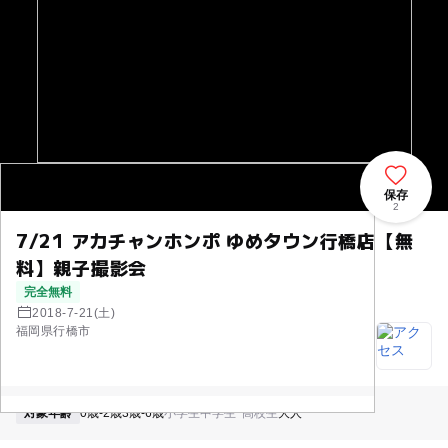
保存
2
7/21 アカチャンホンポ ゆめタウン行橋店【無
料】親子撮影会
完全無料
2018-7-21(土)
福岡県行橋市
対象年齢
0歳-2歳
3歳-6歳
小学生
中学生･高校生
大人