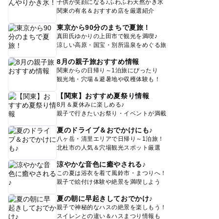
子供が笑顔になる♪ふわふわ天然かき氷
関東の有名＆おすすめ店を厳選紹介
東京から90分のまちで夏旅！
真田氏ゆかりの上田市で観光を満喫♪
涼しい高原・国宝・別所温泉をめぐる旅
8月の親子旅おすすめ情報
関東からの日帰り～1泊旅にぴったり
観光地・穴場＆避暑地や収穫体験も！
【関東】おすすめ夏祭り情報
8月＆夏休みに楽しめる♪
親子で行きたいお祭り・イベントが満載
夏のドライブ＆おでかけにも♪
八ヶ岳・清里エリアで日帰り～1泊旅！
北杜市の人気＆穴場観光スポット厳選
涼やかな音色に癒やされる♪
この夏は浴衣を着て風鈴市・まつりへ！
親子で絵付け体験や絶景を満喫しよう
夏の朝に早起きしておでかけ♪
親子で神秘的なハスの絶景を楽しもう！
スイレンとの違い＆ハスまつり情報も