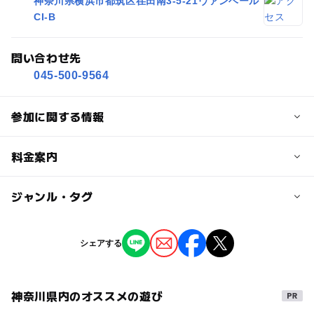
神奈川県横浜市都筑区荏田南3-5-21ヴァンベール
CI-B
問い合わせ先
045-500-9564
参加に関する情報
定員
料金案内
10人
子供の料金
ジャンル・タグ
定員詳細
3,500円
親子10組み限定(申し込み先着順)
タグ
シェアする
ベビーマッサージ
赤ちゃん
写真
フォトスタジオ
対象年齢
マッサージ
0歳
0歳･1歳･2歳の赤ちゃん(乳児･幼児)
神奈川県内のオススメの遊び