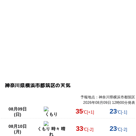
神奈川県横浜市都筑区の天気
予報地点：神奈川県横浜市都筑区
2026年08月09日 12時00分発表
08月09日
35
23
℃
[+1]
℃
[-1]
くもり
(日)
08月10日
33
23
くもり 時々 晴
℃
[-2]
℃
[-2]
(月)
れ