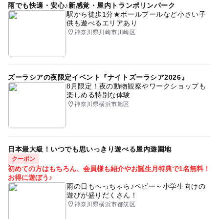
予約/応募
雨でも快適・安心♪新感覚・屋内トランポリンパーク
駅から徒歩1分★ボールプールなど小さい子
予約必要
供も遊べるエリアあり
最終応募締切 2018-7-9(月)
神奈川県川崎市川崎区
応募方法
このイベントの受付は終了しました。
ズーラシアの夜限定イベント『ナイトズーラシア2026』
8月限定！夜の動物観察やワークショップも
楽しめる特別な体験
神奈川県横浜市旭区
日本最大級！いつでも思いっきり遊べる屋内遊園地
クーポン
初めての方はもちろん、会員様も紹介やお誕生月特典で1名無料！
お得に遊ぼう♪
雨の日もへっちゃら♪ベビー～小学生向けの
遊びが盛りだくさん！
神奈川県横浜市都筑区