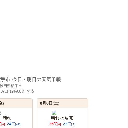
横手市
今日・明日の天気予報
秋田県横手市
月07日 12時00分
発表
金)
8月8日(土)
晴れ
晴れ のち 雨
℃
24℃
35℃
23℃
[0]
[+3]
[0]
[-1]