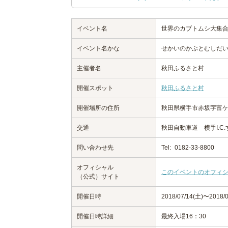
イベント名
世界のカブトムシ大集合
イベント名かな
せかいのかぶとむしだい
主催者名
秋田ふるさと村
開催スポット
秋田ふるさと村
開催場所の住所
秋田県横手市赤坂字富ケ沢
交通
秋田自動車道 横手I.C
問い合わせ先
Tel:
0182-33-8800
オフィシャル
このイベントのオフィ
（公式）サイト
開催日時
2018/07/14(土)〜2018/0
開催日時詳細
最終入場16：30