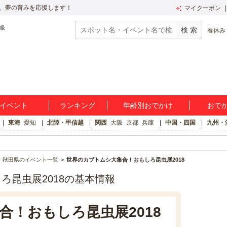
、夢の育みを応援します！
マイクーポン
春休み
イベント
ランキング
年齢別おでかけ
おで
東海
愛知
北陸・甲信越
関西
大阪
京都
兵庫
中国・四国
九州・
秋田県のイベント一覧
世界のカブトムシ大集合！おもしろ昆虫展2018
ろ昆虫展2018の基本情報
合！おもしろ昆虫展2018