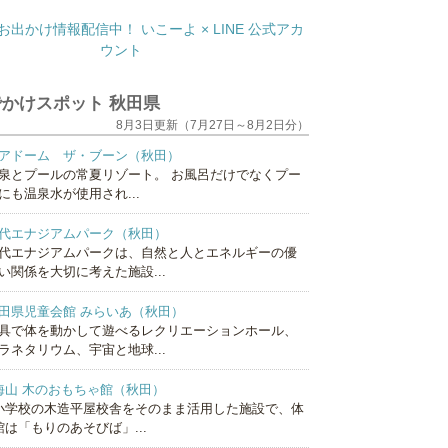
かけスポット 秋田県
8月3日更新（7月27日～8月2日分）
アドーム ザ・ブーン（秋田）
泉とプールの常夏リゾート。 お風呂だけでなくプー
にも温泉水が使用され...
代エナジアムパーク（秋田）
代エナジアムパークは、自然と人とエネルギーの優
い関係を大切に考えた施設...
田県児童会館 みらいあ（秋田）
具で体を動かして遊べるレクリエーションホール、
ラネタリウム、宇宙と地球...
海山 木のおもちゃ館（秋田）
小学校の木造平屋校舎をそのまま活用した施設で、体
館は「もりのあそびば」...