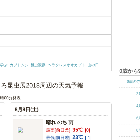
学ぶ
カブトムシ
昆虫観察
ヘラクレスオオカブト
山の日
0歳から
0歳の
ろ昆虫展2018周辺の天気予報
2
12時00分発表
4
8月8日(土)
6
晴れ のち 雨
35℃
最高[前日差]
[0]
8
23℃
最低[前日差]
[-1]