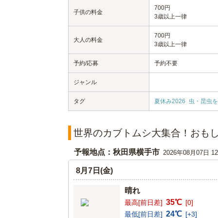
700円
子供の料金
3歳以上一律
700円
大人の料金
3歳以上一律
予約/応募
予約不要
ジャンル
タグ
夏休み2026
虫・昆虫を
世界のカブトムシ大集合！おもし
予報地点：秋田県横手市
2026年08月07日 
8月7日(金)
晴れ
35℃
最高[前日差]
[0]
24℃
最低[前日差]
[+3]