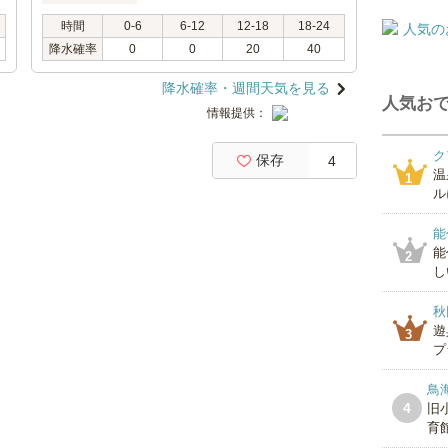
時間
0-6
6-12
12-18
18-24
降水確率
0
0
20
40
降水確率・週間天気を見る
人気おで
情報提供：
ク
保存
4
温
1
ル
能
能
2
し
秋
遊
3
プ
鳥
4
旧
育