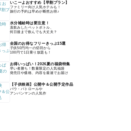
いこーよおすすめ【早割プラン】
ファミリー向け人気ホテルも！
旅行の予約は早めが断然お得♪
水分補給時は要注意！
直飲みしたペットボトル、
何日後まで飲んでも大丈夫？
全国のお得なフリーきっぷ15選
子供50円均一の切符から
100円で1日乗り放題も！
お得いっぱい！2026夏の福袋特集
早い者勝ち！数量限定の人気福袋
発売日や価格、内容を最速でお届け
【子供映画】公開中＆公開予定作品
パウ・パトロールや
アンパンマンの人気作