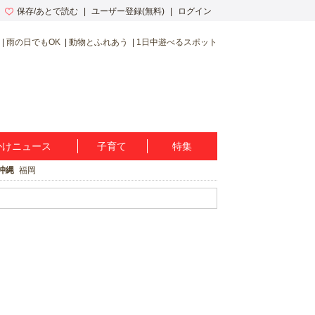
保存/あとで読む
ユーザー登録(無料)
ログイン
雨の日でもOK
動物とふれあう
1日中遊べるスポット
かけニュース
子育て
特集
沖縄
福岡