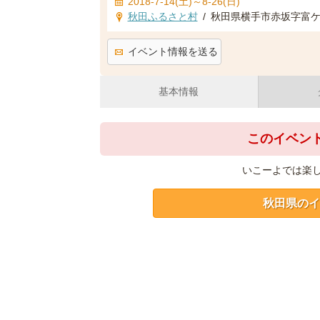
2018-7-14(土)～8-26(日)
秋田ふるさと村
/
秋田県横手市赤坂字富ケ沢
イベント情報を送る
基本情報
このイベン
いこーよでは楽
秋田県のイ