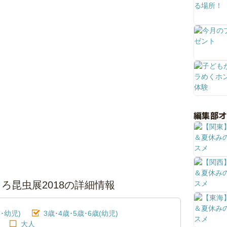
編集部
ろ昆虫展2018の詳細情報
･幼児)
3歳･4歳･5歳･6歳(幼児)
大人