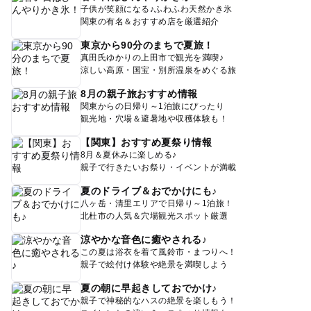
子供が笑顔になる♪ふわふわ天然かき氷
関東の有名＆おすすめ店を厳選紹介
東京から90分のまちで夏旅！
真田氏ゆかりの上田市で観光を満喫♪
涼しい高原・国宝・別所温泉をめぐる旅
8月の親子旅おすすめ情報
関東からの日帰り～1泊旅にぴったり
観光地・穴場＆避暑地や収穫体験も！
【関東】おすすめ夏祭り情報
8月＆夏休みに楽しめる♪
親子で行きたいお祭り・イベントが満載
夏のドライブ＆おでかけにも♪
八ヶ岳・清里エリアで日帰り～1泊旅！
北杜市の人気＆穴場観光スポット厳選
涼やかな音色に癒やされる♪
この夏は浴衣を着て風鈴市・まつりへ！
親子で絵付け体験や絶景を満喫しよう
夏の朝に早起きしておでかけ♪
親子で神秘的なハスの絶景を楽しもう！