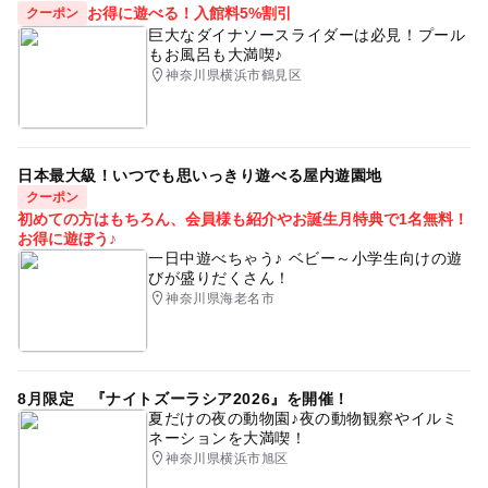
ファミリーコンサート
川崎
赤ちゃんとコンサート
お得に遊べる！入館料5%割引
クーポン
小学生以上〜一般 2,000円
このイベントの受付は終了しました。
巨大なダイナソースライダーは必見！プール
赤ちゃんコンサート
キッズコンサート
リトミック
もお風呂も大満喫♪
神奈川県横浜市鶴見区
GW(ゴールデンウィーク)
予約ページ
予約はこちらから
日本最大級！いつでも思いっきり遊べる屋内遊園地
クーポン
初めての方はもちろん、会員様も紹介やお誕生月特典で1名無料！
お得に遊ぼう♪
一日中遊べちゃう♪ ベビー～小学生向けの遊
びが盛りだくさん！
神奈川県海老名市
8月限定 『ナイトズーラシア2026』を開催！
夏だけの夜の動物園♪夜の動物観察やイルミ
ネーションを大満喫！
神奈川県横浜市旭区