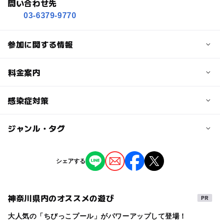
問い合わせ先
03-6379-9770
参加に関する情報
定員
料金案内
150人
子供の料金
感染症対策
対象年齢
1,000円
0歳･1歳･2歳の赤ちゃん(乳児･幼児)
ジャンル・タグ
＊コロナ対策について
3歳･4歳･5歳･6歳(幼児)
小学生
中学生･高校生
大人
子供の料金詳細
施設入り口で検温があります。
体温の高い方は入場できません。
0歳から未就学児 1,000円 小学生以上〜一般 2,000円
タグ
予約/応募
人数制限があります。
シェアする
0さいからのコンサート
0才からのクラシック
0歳OK
消毒液(非接触型)の設置があります
予約必要
大人の料金
楽器体験・非接触型の体験楽器を準備
最終応募締切 2022-7-28(木)
0歳おでかけ
子どもとお出かけ
バイオリン
2,000円
出演者と客席の間を少し広めに設定します
神奈川県内のオススメの遊び
オーケストラ
子どもとコンサート
コンサート子連れ
応募方法
大人の料金詳細
大人気の「ちびっこプール」がパワーアップして登場！