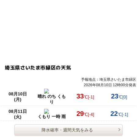
埼玉県さいたま市緑区の天気
予報地点：埼玉県さいたま市緑区
2026年08月10日 12時00分発表
08月10日
33
23
晴れ のち くも
℃
[-1]
℃
[0]
(月)
り
08月11日
29
22
℃
[-4]
℃
[-1]
くもり 一時 雨
(火)
降水確率・週間天気をみる