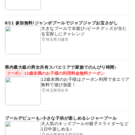
・スタッフの検温
・多くのお客様にご参加いただくために、過去6か月以内
当日朝までカメラマンおよび当日対応スタッフの検温を行
に本イベントに参加されたことがある方には、ご参加をご
い、発熱や体調不良のある場合は、参加いたしません。
遠慮いただいております。
8/11 参加無料!ジャンボプールでジャブジャブお宝さがし
・無断の欠席や直前の欠席連絡はお控えください。無断で
大きなプールで水遊び♪ビーチグッズが当た
のご欠席の場合、次回のご参加をご遠慮いただいておりま
る宝探しにチャレンジ
す。
埼玉県川越市
・当日はご予約の時間までに会場にお越しください。お時
間に遅れますと事前のご連絡の有無にかかわらず、ご参加
いただけない場合もございますのであらかじめご了承くだ
さい。
県内最大級の男女共有スパエリアで家族でのんびり時間♪
12歳未満のお子様の利用料金無料クーポン
クーポン
12歳未満のお子様はクーポン利用で全エリア
応募方法
無料で遊び放題！
埼玉県羽生市
★先着順での申込受付となります★
・お友達とご参加いただく場合は、各自お申し込みくださ
い。
・満席の場合はキャンセル待ちでのお申し込みとなりま
プールデビューも♪小さな子供が楽しめるレジャープール
す。
大人気のキッズプールや親子スライダーなど
・お1人様複数日時でのお申し込みはできません。
1日中楽しめる♪
埼玉県南埼玉郡宮代町