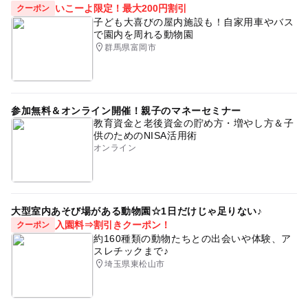
いこーよ限定！最大200円割引
クーポン
子ども大喜びの屋内施設も！自家用車やバス
で園内を周れる動物園
群馬県富岡市
参加無料＆オンライン開催！親子のマネーセミナー
教育資金と老後資金の貯め方・増やし方＆子
供のためのNISA活用術
オンライン
大型室内あそび場がある動物園☆1日だけじゃ足りない♪
入園料⇒割引きクーポン！
クーポン
約160種類の動物たちとの出会いや体験、ア
スレチックまで♪
埼玉県東松山市