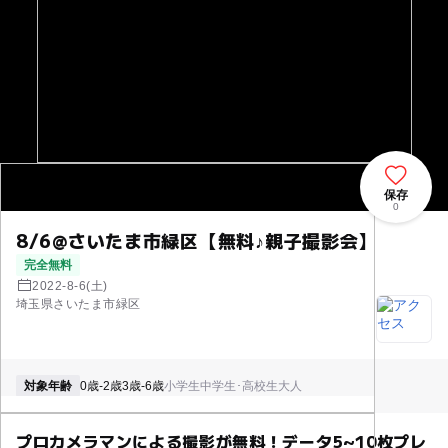
保存
0
8/6@さいたま市緑区【無料♪親子撮影会】
完全無料
2022-8-6(土)
埼玉県さいたま市緑区
対象年齢
0歳-2歳
3歳-6歳
小学生
中学生･高校生
大人
プロカメラマンによる撮影が無料！データ5~10枚プレ