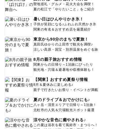
聖地巡礼・グルメ・花火大会を満喫！
夏の松江で「やりたいこと」をご紹介
暑い日はひんやりかき氷！
子供が笑顔になる♪ふわふわ天然かき氷
関東の有名＆おすすめ店を厳選紹介
東京から90分のまちで夏旅！
真田氏ゆかりの上田市で観光を満喫♪
涼しい高原・国宝・別所温泉をめぐる旅
8月の親子旅おすすめ情報
関東からの日帰り～1泊旅にぴったり
観光地・穴場＆避暑地や収穫体験も！
【関東】おすすめ夏祭り情報
8月＆夏休みに楽しめる♪
親子で行きたいお祭り・イベントが満載
夏のドライブ＆おでかけにも♪
八ヶ岳・清里エリアで日帰り～1泊旅！
北杜市の人気＆穴場観光スポット厳選
涼やかな音色に癒やされる♪
この夏は浴衣を着て風鈴市・まつりへ！