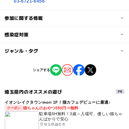
03-6721-6456
参加に関する情報
対象年齢
感染症対策
0歳･1歳･2歳の赤ちゃん(乳児･幼児)
3歳･4歳･5歳･6歳(幼児)
ジャンル・タグ
本イベントは、同時に多くの方が集まらないようなご家族
単位での完全予約制での撮影・面談をいたします。また、
予約/応募
会場は店舗やショッピングセンター施設の共有部などでの
タグ
開催で、密閉された場所ではございません。
シェアする
予約必要
無料
撮影会
親子
ファミリー
ベビー
・机や椅子、撮影備品等の消毒
注意・制限事項
キッズ
親子撮影会
無料撮影会
家計相談
人の手が触れる箇所等は定期的に消毒いたします。
埼玉県内のオススメの遊び
・本イベントは、同時に多くの方が集まらないようなご家
ライフプラン
無料イベント
週末イベント
族単位での完全予約制での撮影・面談をいたします。新型
イオンレイクタウンmori 1F！猫カフェデビューに最適♪
・スタッフのマスク着用
ご家族で楽しめる
コロナウィルスの対策もしておりますので、詳細はホーム
FP相談
お金
家計簿
猫ちゃんのおやつ550円⇒無料
クーポン
カメラマンおよび当日対応スタッフには、原則マスクの着
ページをご確認ください。
駐車場5H無料！3歳～入場可、優しい猫ちゃ
用いたします。
記念写真
参加無料
子育て
んばかりで安心
・ご予約は「お1人様1枠のみ」となります。お友達とご参
埼玉県越谷市
加いただく場合は、各自お申し込みください。
GW(ゴールデンウィーク)