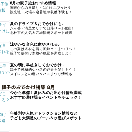
8月の親子旅おすすめ情報
関東からの日帰り～1泊旅にぴったり
観光地・穴場＆避暑地や収穫体験も！
夏のドライブ＆おでかけにも♪
八ヶ岳・清里エリアで日帰り～1泊旅！
北杜市の人気＆穴場観光スポット厳選
涼やかな音色に癒やされる♪
この夏は浴衣を着て風鈴市・まつりへ！
親子で絵付け体験や絶景を満喫しよう
夏の朝に早起きしておでかけ♪
親子で神秘的なハスの絶景を楽しもう！
スイレンとの違い＆ハスまつり情報も
 親子のおでかけ特集 8月
今から準備！夏休みのお出かけ情報満載
おすすめ遊び場＆イベントをチェック！
年齢別や人気アトラクション情報など
子ども大満足のプール＆水遊びスポット