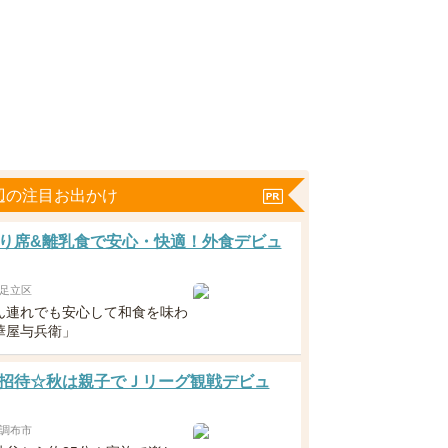
辺の注目お出かけ
り席&離乳食で安心・快適！外食デビュ
足立区
ん連れでも安心して和食を味わ
華屋与兵衛」
招待☆秋は親子でＪリーグ観戦デビュ
調布市