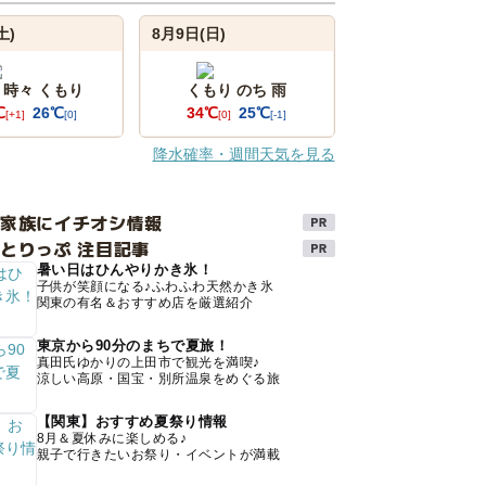
土)
8月9日(日)
 時々 くもり
くもり のち 雨
℃
26℃
34℃
25℃
[+1]
[0]
[0]
[-1]
降水確率・週間天気を見る
け家族にイチオシ情報
とりっぷ 注目記事
暑い日はひんやりかき氷！
子供が笑顔になる♪ふわふわ天然かき氷
関東の有名＆おすすめ店を厳選紹介
東京から90分のまちで夏旅！
真田氏ゆかりの上田市で観光を満喫♪
涼しい高原・国宝・別所温泉をめぐる旅
【関東】おすすめ夏祭り情報
8月＆夏休みに楽しめる♪
親子で行きたいお祭り・イベントが満載