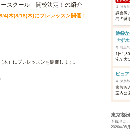
クーポ
サッカースクール 開校決定！の紹介
神奈川
調査隊
(木)8/18(木)にプレレッスン開催！
島の謎
池袋か
せず水
埼玉県
1日1,
泡で大
（木）にプレレッスンを開催します。
ピュア
」
東京都
家族み
室内公
東京都
予報地点：
2026年08