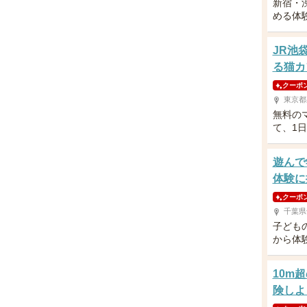
新宿・
める体
JR池
る猫カ
クーポ
東京都
無料の
て、1
遊んで
体験に
クーポ
千葉県
子ども
から体
10m
険しよ