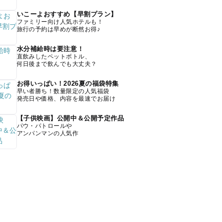
いこーよおすすめ【早割プラン】
ファミリー向け人気ホテルも！
旅行の予約は早めが断然お得♪
水分補給時は要注意！
直飲みしたペットボトル、
何日後まで飲んでも大丈夫？
お得いっぱい！2026夏の福袋特集
早い者勝ち！数量限定の人気福袋
発売日や価格、内容を最速でお届け
【子供映画】公開中＆公開予定作品
パウ・パトロールや
アンパンマンの人気作