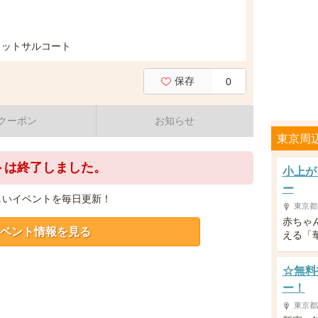
フットサルコート
保存
0
クーポン
お知らせ
東京周
トは終了しました。
小上が
ー
しいイベントを毎日更新！
東京都
赤ちゃ
ベント情報を見る
える「
☆無料
ー！
東京都