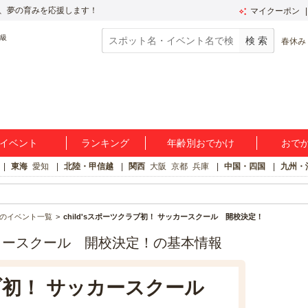
、夢の育みを応援します！
マイクーポン
春休み
イベント
ランキング
年齢別おでかけ
おで
東海
愛知
北陸・甲信越
関西
大阪
京都
兵庫
中国・四国
九州・
のイベント一覧
child'sスポーツクラブ初！ サッカースクール 開校決定！
サッカースクール 開校決定！の基本情報
クラブ初！ サッカースクール