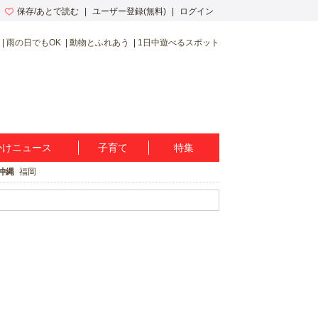
保存/あとで読む
ユーザー登録(無料)
ログイン
雨の日でもOK
動物とふれあう
1日中遊べるスポット
かけニュース
子育て
特集
沖縄
福岡