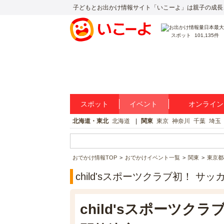
子どもとお出かけ情報サイト「いこーよ」は親子の成長
スポット
101,135件
スポット
イベント
オンライン
北海道・東北
北海道
関東
東京
神奈川
千葉
埼玉
おでかけ情報TOP
おでかけイベント一覧
関東
東京都
child'sスポーツクラブ初！ 
child'sスポーツ