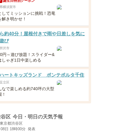
誕生日特別クーポン
ン
県横須賀市
としてミッションに挑戦！恐竜
を解き明かせ！
ら約40分！屋根付きで雨や日差しを気に
遊び
所沢市
300円～遊び放題！スライダー&
はしゃぎ1日中楽しめる
ハートキッズランド ポンテポルタ千住
足立区
んなで楽しめる約740坪の大型
園！
渋谷区
今日・明日の天気予報
東京都渋谷区
月08日 18時00分
発表