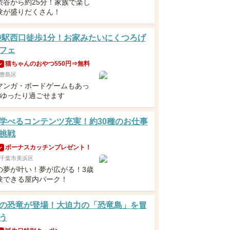
渋谷から約25分！家族で楽し
験が盛りだくさん！
袋駅西口徒歩1分！お家みたいにくつろげ
フェ
猫ちゃんのおやつ550円⇒無料
ン
豊島区
マンガ・ボードゲームもあっ
日ゆったり過ごせます
学べるコンテンツ充実！約30種のお仕事
挑戦
ボーナスカッチンプレゼント！
ン
千葉市美浜区
の夢が叶い！夢が広がる！3歳
験できる屋内パーク！
超の恐竜が登場！大迫力の「恐竜島」を冒
う