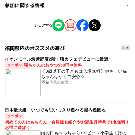
参加に関する情報
対象年齢
シェアする
0歳･1歳･2歳の赤ちゃん(乳児･幼児)
3歳･4歳･5歳･6歳(幼児)
小学生
福岡県内のオススメの遊び
予約/応募
イオンモール筑紫野店2階！猫カフェデビューに最適♪
予約不要
猫ちゃんのおやつ550円⇒無料
クーポン
【3歳以下の子どもは入場無料】やさしい猫
ちゃんばかりで安心☆
福岡県筑紫野市
日本最大級！いつでも思いっきり遊べる屋内遊園地
クーポン
初めての方はもちろん、会員様も紹介やお誕生月特典で1名無料！
お得に遊ぼう♪
雨の日もへっちゃら♪ベビー～小学生向けの