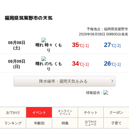
福岡県筑紫野市の天気
予報地点：福岡県筑紫野市
2026年08月08日 00時00分発表
08月08日
35
27
晴れ 時々 くも
℃
[-1]
℃
[-2]
(土)
り
08月09日
34
26
晴れ のち くも
℃
[-1]
℃
[-1]
(日)
り
降水確率・週間天気をみる
情報提供：
オンライン
おでかけ
イベント
チケット
クーポン
イベント
おでかけ
ランキング
年齢別
特集
子育て
ニュース