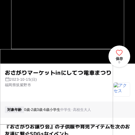
保存
0
おさがりマーケットinにしてつ電車まつり
2023-10-15(日)
福岡県筑紫野市
対象年齢
0歳-2歳
3歳-6歳
小学生
中学生･高校生
大人
『おさがりお譲り会』の子供服や育児アイテムを次のお
友達に繋ぐSDGsなイベント