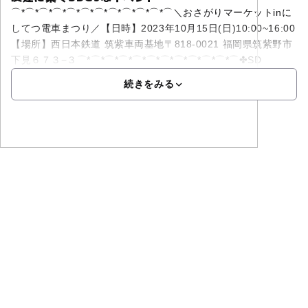
⌒*⌒*⌒*⌒*⌒*⌒*⌒*⌒*⌒*⌒*⌒*⌒＼おさがりマーケットinに
してつ電車まつり／【日時】2023年10月15日(日)10:00~16:00
【場所】西日本鉄道 筑紫車両基地〒818-0021 福岡県筑紫野市
下見６７３−３⌒*⌒*⌒*⌒*⌒*⌒*⌒*⌒*⌒*⌒*⌒*⌒✤SD
続きをみる