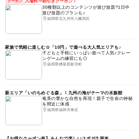
入場料⇒割引きクーポン！
クーポン
30種類以上のコンテンツが遊び放題?1日中
遊び放題のプランも♪
福岡県北九州市八幡西区
家族で気軽に楽しむ☆「10円」で遊べる大人気エリアも♪
子どもと手軽にいっぱい遊べて人気♪クレー
ンゲームの練習にも◎
福岡県糟屋郡新宮町
新エリア「いのちめぐる森」！九州の海がテーマの水族館
奄美の豊かな自然を再現！親子で生命の神秘
を間近に体感
福岡県福岡市東区
【お得なクーポン有】みんなで楽しいスポガ久留米