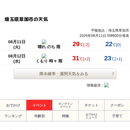
埼玉県草加市の天気
予報地点：埼玉県草加市
2026年08月11日 00時00分発表
08月11日
29
22
℃
[-2]
℃
[0]
晴れ のち 雨
(火)
08月12日
31
23
℃
[+2]
℃
[+1]
くもり 時々 雨
(水)
降水確率・週間天気をみる
情報提供：
オンライン
おでかけ
イベント
チケット
クーポン
イベント
おでかけ
ランキング
年齢別
特集
子育て
ニュース