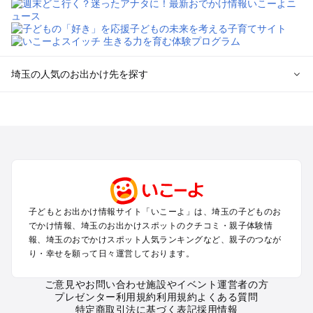
埼玉の人気のお出かけ先を探す
埼玉のエリアからプール子ども連れのお出かけスポット
を探す
川越・所沢・入間・新座のプールお出かけ
大宮・浦和・上尾・岩槻・蓮田のプールお出かけ
越谷・草加・春日部のプールお出かけ
秩父・長瀞のプールお出かけ
川口・戸田・和光・朝霞のプールお出かけ
子どもとお出かけ情報サイト「いこーよ」は、埼玉の子どものお
飯能・坂戸・東松山・日高のプールお出かけ
でかけ情報、埼玉のお出かけスポットのクチコミ・親子体験情
久喜・行田・加須・羽生のプールお出かけ
報、埼玉のおでかけスポット人気ランキングなど、親子のつなが
熊谷・太田・足利・古河のプールお出かけ
り・幸せを願って日々運営しております。
本庄・深谷・美里周辺のプールお出かけ
ご意見やお問い合わせ
施設やイベント運営者の方
プレゼンター利用規約
利用規約
よくある質問
埼玉の定番お出かけスポット
特定商取引法に基づく表記
採用情報