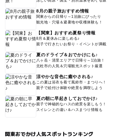
涼しい高原・国宝・別所温泉をめぐる旅
8月の親子旅おすすめ情報
関東からの日帰り～1泊旅にぴったり
観光地・穴場＆避暑地や収穫体験も！
【関東】おすすめ夏祭り情報
8月＆夏休みに楽しめる♪
親子で行きたいお祭り・イベントが満載
夏のドライブ＆おでかけにも♪
八ヶ岳・清里エリアで日帰り～1泊旅！
北杜市の人気＆穴場観光スポット厳選
涼やかな音色に癒やされる♪
この夏は浴衣を着て風鈴市・まつりへ！
親子で絵付け体験や絶景を満喫しよう
夏の朝に早起きしておでかけ♪
親子で神秘的なハスの絶景を楽しもう！
スイレンとの違い＆ハスまつり情報も
関東おでかけ人気スポットランキング