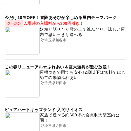
今だけ10％OFF！冒険あそびが楽しめる屋内テーマパーク
入場時の入場料から300円引き！
クーポン
妖精と話せたり雲の上で跳んだり、涼しい屋
内で思いっきり遊べる
埼玉県越谷市
この春リニューアル☆ふれあい＆巨大遊具が遊び放題！
屋根つきで雨でも安心♪2歳以下は無料ではじ
めての動物ふれあい
千葉県野田市
ピュアハートキッズランド 入間サイオス
家族で遊べる約600坪の会員制大型室内公
園！
埼玉県入間市