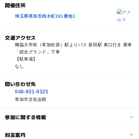
開催住所
埼玉県草加市柿木町261番地1
交通アクセス
獨協大学前（草加松原）駅よりバス 新田駅 東口行き 乗車
「総合グランド」下車
【駐車場】
なし
問い合わせ先
048-931-9325
草加市文化会館
参加に関する情報
予約/応募
料金案内