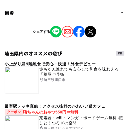
問い合わせ先に直接ご確認ください。
料金について
備考
入場無料
※掲載の情報は天候や主催者側の都合などにより変更にな
シェアする
ることがあります。
情報提供：イベントバンク
埼玉県内のオススメの遊び
小上がり席&離乳食で安心・快適！外食デビュー
赤ちゃん連れでも安心して和食を味わえる
「華屋与兵衛」
埼玉県川口市
最寄駅デッキ直結！アクセス抜群のかわいい猫カフェ
猫ちゃんのおやつ550円⇒無料
クーポン
充電器・wifi・マンガ・ボードゲーム無料♪癒
しとくつろぎの空間
埼玉県さいたま市大宮区