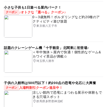
小さな子供も1日遊べる屋内パーク！
♪オトクな「選べる」クーポン♪
クーポン
0～3歳無料！ボルダリングなど約20種のア
クティビティ遊び放題
東京都八王子市
話題のクレーンゲーム機「十手観音」北関東に初登場♪
＜年中無休＞屋内で快適！個性的なゲーム&
カワイイ景品が満載☆
埼玉県八潮市
子供の入館料は500円以下！約200点の恐竜や化石に大興奮
入場料割引クーポン進呈中！
クーポン
涼しい館内で恐竜にまつわる展示や体験もで
きる穴場スポット
群馬県多野郡神流町