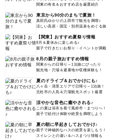
関東の有名＆おすすめ店を厳選紹介
東京から90分のまちで夏旅！
真田氏ゆかりの上田市で観光を満喫♪
涼しい高原・国宝・別所温泉をめぐる旅
【関東】おすすめ夏祭り情報
8月＆夏休みに楽しめる♪
親子で行きたいお祭り・イベントが満載
8月の親子旅おすすめ情報
関東からの日帰り～1泊旅にぴったり
観光地・穴場＆避暑地や収穫体験も！
夏のドライブ＆おでかけにも♪
八ヶ岳・清里エリアで日帰り～1泊旅！
北杜市の人気＆穴場観光スポット厳選
涼やかな音色に癒やされる♪
この夏は浴衣を着て風鈴市・まつりへ！
親子で絵付け体験や絶景を満喫しよう
夏の朝に早起きしておでかけ♪
親子で神秘的なハスの絶景を楽しもう！
スイレンとの違い＆ハスまつり情報も