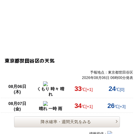
東京都世田谷区の天気
予報地点：東京都世田谷区
2026年08月06日 06時00分発表
08月06日
33
24
くもり 時々 晴
℃
[+1]
℃
[0]
(木)
れ
08月07日
34
26
℃
[+1]
℃
[+3]
晴れ 一時 雨
(金)
降水確率・週間天気をみる
情報提供：