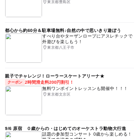
最終応募締切 2025-1-23(木)
東京都豊島区
注意・制限事項
※当日、テーブルのお席はお子様のみとさせていただいて
都心から約60分＆駐車場無料♪自然の中で思いきり遊ぼう
おります。
すべり台やターザンロープにアスレチックで
保護者様は終了時間にお迎えをお願いいたします。
外遊びを楽しもう！
店内が狭いため、ご了承いただけますと幸いです。
東京都八王子市
応募方法
このイベントの受付は終了しました。
親子でチャレンジ！ローラースケートアリーナ★
2時間滑走料200円割引！
クーポン
無料ワンポイントレッスンも開催中！！！
東京都文京区
予約ページ
予約はこちらから
9/6 原宿 ０歳からの・はじめてのオーケストラ動物大行進
話題の参加型コンサート 0歳から楽しめる！