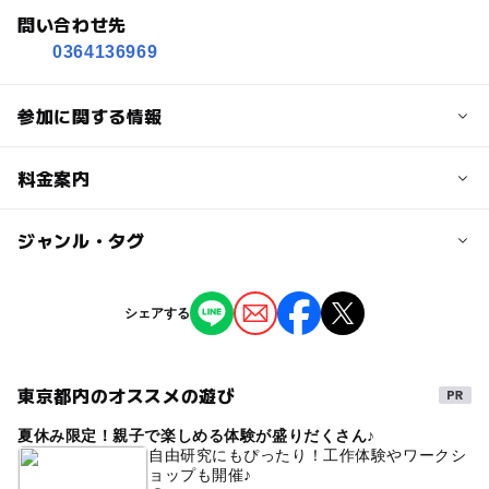
問い合わせ先
0364136969
参加に関する情報
定員
料金案内
6人
子供の料金
ジャンル・タグ
定員詳細
5,000円
各回3名
ジャンル
シェアする
ものづくり・学び体験
対象年齢
3歳･4歳･5歳･6歳(幼児)
小学生
東京都内のオススメの遊び
タグ
予約/応募
夏休み限定！親子で楽しめる体験が盛りだくさん♪
#雨の日でもOK
自由研究にもぴったり！工作体験やワークシ
予約必要
ョップも開催♪