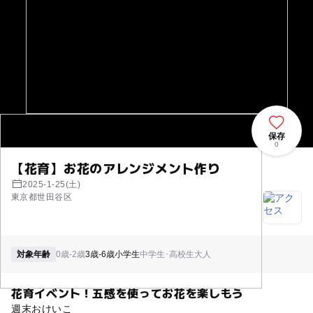
保存
0
【花育】お花のアレンジメント作り
2025-1-25(土)
東京都世田谷区
対象年齢
0歳-2歳
3歳-6歳
小学生
中学生･高校生
大人
花育イベント！五感を使ってお花を楽しもう
週末おけいこ