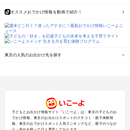
オススメおでかけ情報を動画で紹介！
東京の人気のお出かけ先を探す
東京のエリアからプール子ども連れのお出かけスポット
を探す
立川・国分寺・八王子・昭島・多摩のプールお出かけ
お台場・品川・新橋・汐留・豊洲のプールお出かけ
上野・浅草・錦糸町・両国のプールお出かけ
町田・相模原・愛川・上野原のプールお出かけ
渋谷・原宿・恵比寿・中目黒・自由が丘のプールお出かけ
子どもとお出かけ情報サイト「いこーよ」は、東京の子どものお
池袋・赤羽・王子・巣鴨・目白・石神井のプールお出かけ
でかけ情報、東京のお出かけスポットのクチコミ・親子体験情
新宿・高田馬場・代々木・千駄ヶ谷のプールお出かけ
報、東京のおでかけスポット人気ランキングなど、親子のつなが
銀座・丸の内・日本橋・有楽町・築地・月島のプールお出かけ
り・幸せを願って日々運営しております。