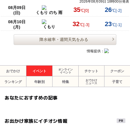
2026年08月09日 18時00分発表
08月09日
35
26
℃
[0]
℃
[-2]
くもり のち 雨
(日)
08月10日
32
23
℃
[-3]
℃
[-1]
くもり
(月)
降水確率・週間天気をみる
情報提供：
オンライン
おでかけ
イベント
チケット
クーポン
イベント
おでかけ
ランキング
年齢別
特集
子育て
ニュース
あなたにおすすめの記事
お出かけ家族にイチオシ情報