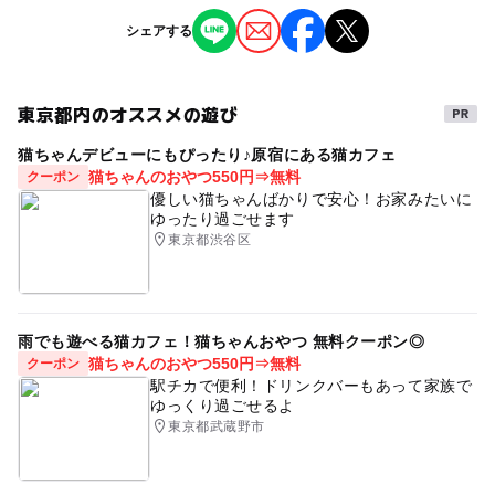
定員になり次第締め切ります
ジャンル
シェアする
子供の料金詳細
スポーツ
対象年齢
体験料 1100円
小学生
東京都内のオススメの遊び
予約/応募
猫ちゃんデビューにもぴったり♪原宿にある猫カフェ
猫ちゃんのおやつ550円⇒無料
クーポン
予約必要
優しい猫ちゃんばかりで安心！お家みたいに
最終応募締切 2025-1-30(木)
ゆったり過ごせます
東京都渋谷区
応募方法
このイベントの受付は終了しました。
雨でも遊べる猫カフェ！猫ちゃんおやつ 無料クーポン◎
猫ちゃんのおやつ550円⇒無料
クーポン
駅チカで便利！ドリンクバーもあって家族で
ゆっくり過ごせるよ
東京都武蔵野市