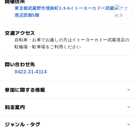
開催住所
東京都武蔵野市境南町2-3-6イトーヨーカドー武蔵
境店西館5階
交通アクセス
自転車・お車でお越しの方はイトーヨーカドー武蔵境店の
駐輪場・駐車場をご利用ください
問い合わせ先
0422-31-4114
参加に関する情報
定員
料金案内
10人
子供の料金
ジャンル・タグ
定員詳細
1,100円