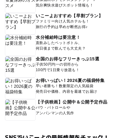
気分爽快水遊びスポット情報も！
いこーよおすすめ【早割プラン】
ファミリー向け人気ホテルも！
旅行の予約は早めが断然お得♪
水分補給時は要注意！
直飲みしたペットボトル、
何日後まで飲んでも大丈夫？
全国のお得なフリーきっぷ15選
子供50円均一の切符から
100円で1日乗り放題も！
お得いっぱい！2026夏の福袋特集
早い者勝ち！数量限定の人気福袋
発売日や価格、内容を最速でお届け
【子供映画】公開中＆公開予定作品
パウ・パトロールや
アンパンマンの人気作
SNSでいこーよの最新情報をチェック！