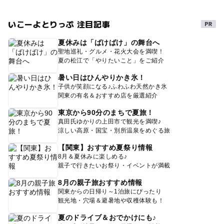
いこーよとりっぷ 注目記事
夏休みは「ばけばけ」の舞台へ
聖地巡礼・グルメ・花火大会を満喫！
夏の松江で「やりたいこと」をご紹介
暑い日はひんやりかき氷！
子供が笑顔になる♪ふわふわ天然かき氷
関東の有名＆おすすめ店を厳選紹介
東京から90分のまちで夏旅！
真田氏ゆかりの上田市で観光を満喫♪
涼しい高原・国宝・別所温泉をめぐる旅
【関東】おすすめ夏祭り情報
8月＆夏休みに楽しめる♪
親子で行きたいお祭り・イベントが満載
8月の親子旅おすすめ情報
関東からの日帰り～1泊旅にぴったり
観光地・穴場＆避暑地や収穫体験も！
夏のドライブ＆おでかけにも♪