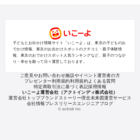
を探す
立川・国分寺・八王子・昭島・多摩のプールお出かけ
お台場・品川・新橋・汐留・豊洲のプールお出かけ
上野・浅草・錦糸町・両国のプールお出かけ
町田・相模原・愛川・上野原のプールお出かけ
渋谷・原宿・恵比寿・中目黒・自由が丘のプールお出かけ
子どもとお出かけ情報サイト「いこーよ」は、東京の子どものお
池袋・赤羽・王子・巣鴨・目白・石神井のプールお出かけ
でかけ情報、東京のお出かけスポットのクチコミ・親子体験情
新宿・高田馬場・代々木・千駄ヶ谷のプールお出かけ
報、東京のおでかけスポット人気ランキングなど、親子のつなが
銀座・丸の内・日本橋・有楽町・築地・月島のプールお出かけ
り・幸せを願って日々運営しております。
吉祥寺・三鷹・中野・高円寺・荻窪・阿佐谷のプールお出かけ
小金井・小平・西東京・東村山・東久留米のプールお出かけ
ご意見やお問い合わせ
施設やイベント運営者の方
プレゼンター利用規約
利用規約
よくある質問
府中・調布・狛江のプールお出かけ
特定商取引法に基づく表記
採用情報
青梅・奥多摩のプールお出かけ
いこーよ運営会社（アクトインディ株式会社）
蒲田・大森・羽田周辺のプールお出かけ
運営会社トップ
ブランドストーリー
理念
未来図
運営サービス
会社情報
プレスリリース
エンジニアブログ
葛西・新木場・亀戸・亀有・柴又のプールお出かけ
© actindi Inc.
北千住・日暮里・荒川のプールお出かけ
二子玉川・三軒茶屋・駒沢・世田谷のプールお出かけ
秋葉原・神田・御茶ノ水・神楽坂・後楽園・九段下のプールお
出かけ
六本木・赤坂・青山・麻布・白金のプールお出かけ