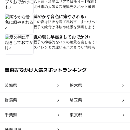
八ヶ岳・清里エリアで日帰り～1泊旅！
北杜市の人気＆穴場観光スポット厳選
涼やかな音色に癒やされる♪
この夏は浴衣を着て風鈴市・まつりへ！
親子で絵付け体験や絶景を満喫しよう
夏の朝に早起きしておでかけ♪
親子で神秘的なハスの絶景を楽しもう！
スイレンとの違い＆ハスまつり情報も
関東おでかけ人気スポットランキング
茨城県
栃木県
群馬県
埼玉県
千葉県
東京都
神奈川県