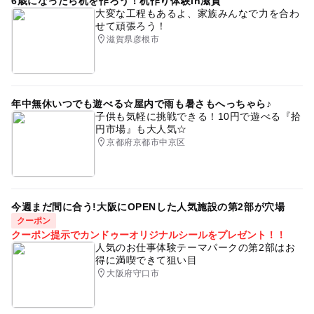
6歳になったら机を作ろう！机作り体験in滋賀
大変な工程もあるよ、家族みんなで力を合わ
せて頑張ろう！
滋賀県彦根市
年中無休いつでも遊べる☆屋内で雨も暑さもへっちゃら♪
子供も気軽に挑戦できる！10円で遊べる『拾
円市場』も大人気☆
京都府京都市中京区
今週まだ間に合う!大阪にOPENした人気施設の第2部が穴場
クーポン
クーポン提示でカンドゥーオリジナルシールをプレゼント！！
人気のお仕事体験テーマパークの第2部はお
得に満喫できて狙い目
大阪府守口市