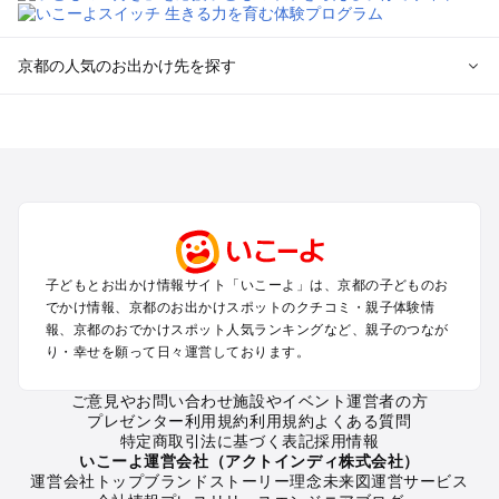
京都の人気のお出かけ先を探す
京都のエリアからプール子ども連れのお出かけスポット
を探す
宇治・京都南部（長岡京・山崎）のプールお出かけ
京都駅周辺・四条河原町・東寺・伏見（伏見稲荷）のプールお
出かけ
天橋立・舞鶴・丹後半島のプールお出かけ
福知山・綾部のプールお出かけ
子どもとお出かけ情報サイト「いこーよ」は、京都の子どものお
亀岡・湯の花・美山・丹波のプールお出かけ
でかけ情報、京都のお出かけスポットのクチコミ・親子体験情
嵐山・嵯峨野・高雄のプールお出かけ
報、京都のおでかけスポット人気ランキングなど、親子のつなが
烏丸・二条城・北野天満宮のプールお出かけ
り・幸せを願って日々運営しております。
丹後・久美浜のプールお出かけ
清水寺・祇園・東山・金閣寺・北白川周辺のプールお出かけ
ご意見やお問い合わせ
施設やイベント運営者の方
プレゼンター利用規約
利用規約
よくある質問
大原・鞍馬・貴船のプールお出かけ
特定商取引法に基づく表記
採用情報
いこーよ運営会社（アクトインディ株式会社）
京都の定番お出かけスポット
運営会社トップ
ブランドストーリー
理念
未来図
運営サービス