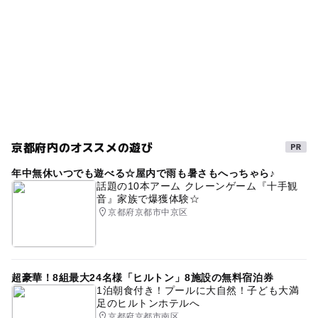
京都府内のオススメの遊び
年中無休いつでも遊べる☆屋内で雨も暑さもへっちゃら♪
話題の10本アーム クレーンゲーム『十手観
音』家族で爆獲体験☆
京都府京都市中京区
超豪華！8組最大24名様「ヒルトン」8施設の無料宿泊券
1泊朝食付き！プールに大自然！子ども大満
足のヒルトンホテルへ
京都府京都市南区