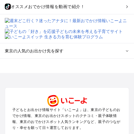
オススメおでかけ情報を動画で紹介！
東京の人気のお出かけ先を探す
東京のエリアからプール子ども連れのお出かけスポット
を探す
立川・国分寺・八王子・昭島・多摩のプールお出かけ
お台場・品川・新橋・汐留・豊洲のプールお出かけ
上野・浅草・錦糸町・両国のプールお出かけ
町田・相模原・愛川・上野原のプールお出かけ
渋谷・原宿・恵比寿・中目黒・自由が丘のプールお出かけ
子どもとお出かけ情報サイト「いこーよ」は、東京の子どものお
池袋・赤羽・王子・巣鴨・目白・石神井のプールお出かけ
でかけ情報、東京のお出かけスポットのクチコミ・親子体験情
新宿・高田馬場・代々木・千駄ヶ谷のプールお出かけ
報、東京のおでかけスポット人気ランキングなど、親子のつなが
銀座・丸の内・日本橋・有楽町・築地・月島のプールお出かけ
り・幸せを願って日々運営しております。
吉祥寺・三鷹・中野・高円寺・荻窪・阿佐谷のプールお出かけ