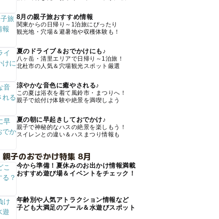
8月の親子旅おすすめ情報
関東からの日帰り～1泊旅にぴったり
観光地・穴場＆避暑地や収穫体験も！
夏のドライブ＆おでかけにも♪
八ヶ岳・清里エリアで日帰り～1泊旅！
北杜市の人気＆穴場観光スポット厳選
涼やかな音色に癒やされる♪
この夏は浴衣を着て風鈴市・まつりへ！
親子で絵付け体験や絶景を満喫しよう
夏の朝に早起きしておでかけ♪
親子で神秘的なハスの絶景を楽しもう！
スイレンとの違い＆ハスまつり情報も
 親子のおでかけ特集 8月
今から準備！夏休みのお出かけ情報満載
おすすめ遊び場＆イベントをチェック！
年齢別や人気アトラクション情報など
子ども大満足のプール＆水遊びスポット