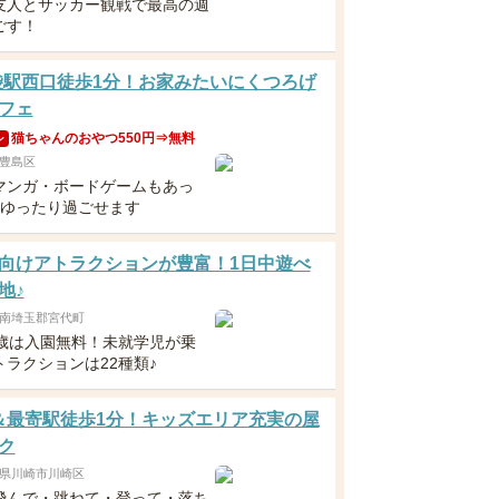
友人とサッカー観戦で最高の週
ごす！
袋駅西口徒歩1分！お家みたいにくつろげ
フェ
猫ちゃんのおやつ550円⇒無料
ン
豊島区
マンガ・ボードゲームもあっ
日ゆったり過ごせます
向けアトラクションが豊富！1日中遊べ
地♪
南埼玉郡宮代町
2歳は入園無料！未就学児が乗
トラクションは22種類♪
＆最寄駅徒歩1分！キッズエリア充実の屋
ク
県川崎市川崎区
飛んで・跳ねて・登って・落ち