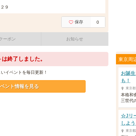
－２９
保存
0
クーポン
お知らせ
トは終了しました。
東京周
しいイベントを毎日更新！
お誕生
も！
ベント情報を見る
東京都
本格和
三世代
☆Jリ
しよう
東京都