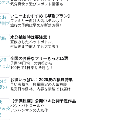
気分爽快水遊びスポット情報も！
いこーよおすすめ【早割プラン】
ファミリー向け人気ホテルも！
旅行の予約は早めが断然お得♪
水分補給時は要注意！
直飲みしたペットボトル、
何日後まで飲んでも大丈夫？
全国のお得なフリーきっぷ15選
子供50円均一の切符から
100円で1日乗り放題も！
お得いっぱい！2026夏の福袋特集
早い者勝ち！数量限定の人気福袋
発売日や価格、内容を最速でお届け
【子供映画】公開中＆公開予定作品
パウ・パトロールや
アンパンマンの人気作