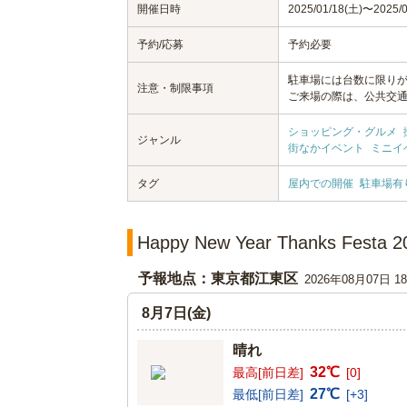
開催日時
2025/01/18(土)〜2025/
予約/応募
予約必要
駐車場には台数に限り
注意・制限事項
ご来場の際は、公共交
ショッピング・グルメ
ジャンル
街なかイベント
ミニイ
タグ
屋内での開催
駐車場有
Happy New Year Thanks Fe
予報地点：東京都江東区
2026年08月07日 
8月7日(金)
晴れ
32℃
最高[前日差]
[0]
27℃
最低[前日差]
[+3]