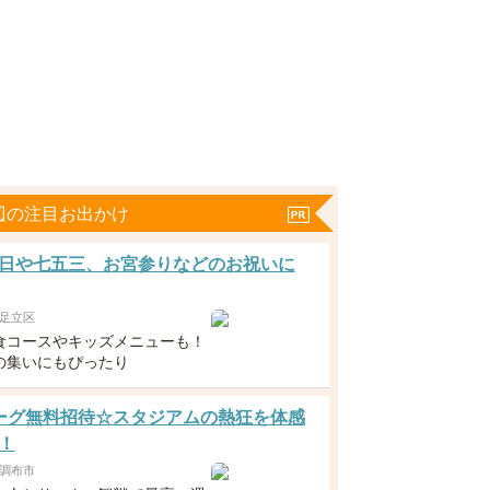
辺の注目お出かけ
日や七五三、お宮参りなどのお祝いに
足立区
食コースやキッズメニューも！
の集いにもぴったり
ーグ無料招待☆スタジアムの熱狂を体感
！
調布市