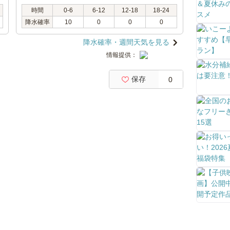
時間
0-6
6-12
12-18
18-24
降水確率
10
0
0
0
降水確率・週間天気を見る
情報提供：
保存
0