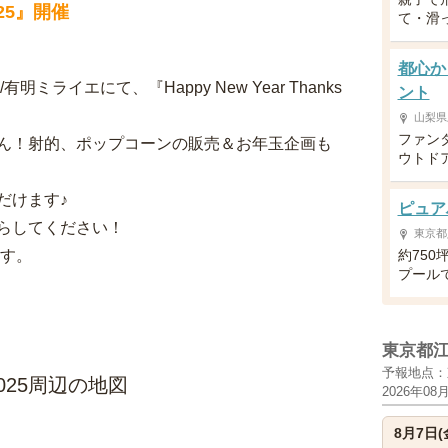
2025』開催
て・滑
都心か
ライエにて、『Happy New Year Thanks
ント
山梨県
ファン
ん！射的、ポップコーンの販売＆お年玉企画も
ウトド
だけます♪
ピュア
らしてください！
東京都
ます。
約75
プール
東京都
予報地点：
ta 2025周辺の地図
2026年08
8月7日(