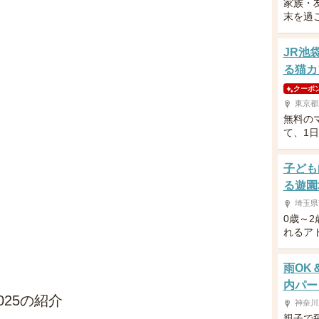
家族・
末を過
JR池
る猫カ
クーポ
東京都
無料の
て、1
子ども
る遊園
埼玉県
0歳～
れるア
雨OK
内パー
 2025の紹介
神奈川
親子で