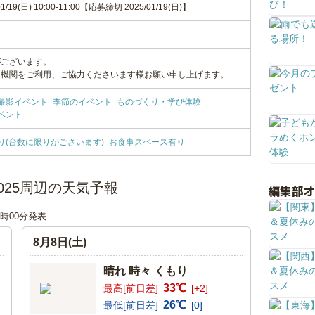
01/19(日) 10:00-11:00【応募締切 2025/01/19(日)】
がございます。
通機関をご利用、ご協力くださいます様お願い申し上げます。
撮影イベント
季節のイベント
ものづくり・学び体験
ベント
り(台数に限りがございます)
お食事スペース有り
sta 2025周辺の天気予報
編集部
18時00分発表
8月8日(土)
晴れ 時々 くもり
33℃
最高[前日差]
[+2]
26℃
最低[前日差]
[0]