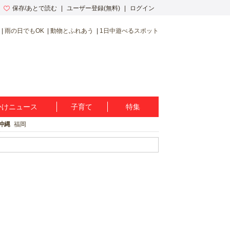
保存/あとで読む
ユーザー登録(無料)
ログイン
雨の日でもOK
動物とふれあう
1日中遊べるスポット
かけニュース
子育て
特集
沖縄
福岡