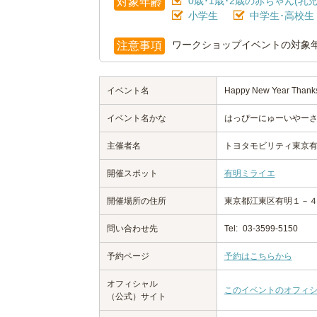
0歳･1歳･2歳の赤ちゃん(乳児
対象年齢
小学生
中学生･高校生
ワークショップイベントの対象
注意事項
イベント名
Happy New Year Thanks
イベント名かな
はっぴーにゅーいやーさ
主催者名
トヨタモビリティ東京有
開催スポット
有明ミライエ
開催場所の住所
東京都江東区有明１－
問い合わせ先
Tel:
03-3599-5150
予約ページ
予約はこちらから
オフィシャル
このイベントのオフィ
（公式）サイト