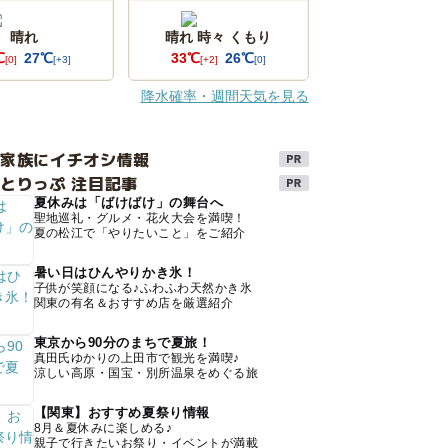
晴れ
晴れ 時々 くもり
℃
27℃
33℃
26℃
[0]
[+3]
[+2]
[0]
降水確率・週間天気を見る
け家族にイチオシ情報
とりっぷ 注目記事
夏休みは「ばけばけ」の舞台へ
聖地巡礼・グルメ・花火大会を満喫！
夏の松江で「やりたいこと」をご紹介
暑い日はひんやりかき氷！
子供が笑顔になる♪ふわふわ天然かき氷
関東の有名＆おすすめ店を厳選紹介
東京から90分のまちで夏旅！
真田氏ゆかりの上田市で観光を満喫♪
涼しい高原・国宝・別所温泉をめぐる旅
【関東】おすすめ夏祭り情報
8月＆夏休みに楽しめる♪
親子で行きたいお祭り・イベントが満載