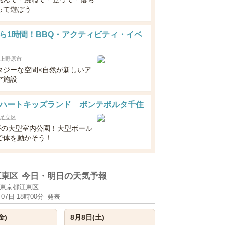
って遊ぼう
ら1時間！BBQ・アクティビティ・イベ
上野原市
タジーな空間×自然が新しいア
ア施設
ハートキッズランド ポンテポルタ千住
足立区
0坪の大型室内公園！大型ボール
で体を動かそう！
江東区
今日・明日の天気予報
東京都江東区
月07日 18時00分
発表
金)
8月8日(土)