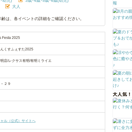
･幼児)
3歳･4歳･5歳･6歳(幼児)
大人
年齢は、各イベントの詳細をご確認ください。
 Festa 2025
んくすふぇすた2025
明店/レクサス有明/有明ミライエ
４－２９
大人気！
シャル（公式）サイトへ