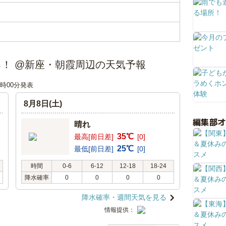
！ @新座・朝霞周辺の天気予報
06時00分発表
8月8日(土)
編集部
晴れ
35℃
最高[前日差]
[0]
25℃
最低[前日差]
[0]
時間
0-6
6-12
12-18
18-24
降水確率
0
0
0
0
降水確率・週間天気を見る
情報提供：