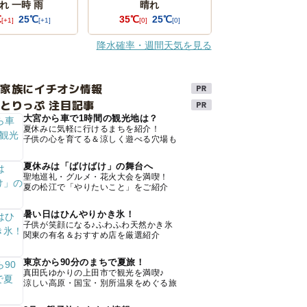
れ 一時 雨
晴れ
℃
25℃
35℃
25℃
[+1]
[+1]
[0]
[0]
降水確率・週間天気を見る
け家族にイチオシ情報
とりっぷ 注目記事
大宮から車で1時間の観光地は？
夏休みに気軽に行けるまちを紹介！
子供の心を育てる＆涼しく遊べる穴場も
夏休みは「ばけばけ」の舞台へ
聖地巡礼・グルメ・花火大会を満喫！
夏の松江で「やりたいこと」をご紹介
暑い日はひんやりかき氷！
子供が笑顔になる♪ふわふわ天然かき氷
関東の有名＆おすすめ店を厳選紹介
東京から90分のまちで夏旅！
真田氏ゆかりの上田市で観光を満喫♪
涼しい高原・国宝・別所温泉をめぐる旅