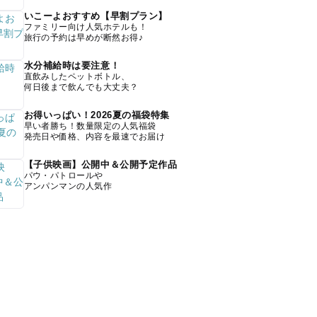
いこーよおすすめ【早割プラン】
ファミリー向け人気ホテルも！
旅行の予約は早めが断然お得♪
水分補給時は要注意！
直飲みしたペットボトル、
何日後まで飲んでも大丈夫？
お得いっぱい！2026夏の福袋特集
早い者勝ち！数量限定の人気福袋
発売日や価格、内容を最速でお届け
【子供映画】公開中＆公開予定作品
パウ・パトロールや
アンパンマンの人気作