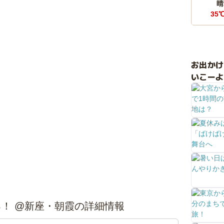
晴
35
お出か
いこーよ
！ @新座・朝霞の詳細情報