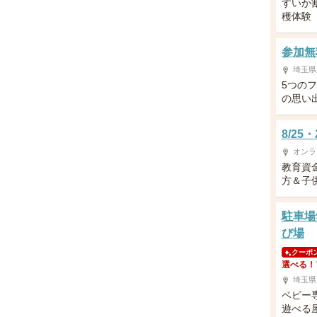
すいか
穫体験
参加無
埼玉県
5つの
の思い
8/2
オンラ
教育資
方＆子供
駐車場
び場
クーポ
選べる！
埼玉県
ベビー
遊べる