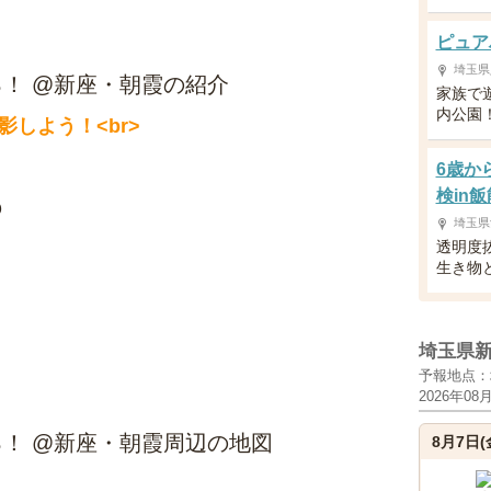
ピュア
埼玉県
！ @新座・朝霞の紹介
家族で
内公園
しよう！<br>
6歳か
検in飯
０
埼玉県
透明度
生き物
埼玉県
予報地点：
2026年08
！ @新座・朝霞周辺の地図
8月7日(