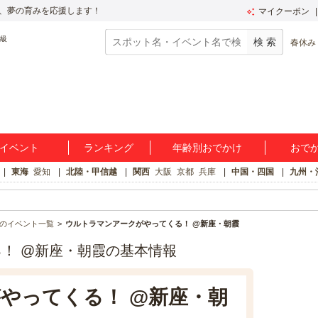
、夢の育みを応援します！
マイクーポン
春休み
イベント
ランキング
年齢別おでかけ
おで
東海
愛知
北陸・甲信越
関西
大阪
京都
兵庫
中国・四国
九州・
のイベント一覧
ウルトラマンアークがやってくる！ @新座・朝霞
！ @新座・朝霞の基本情報
やってくる！ @新座・朝