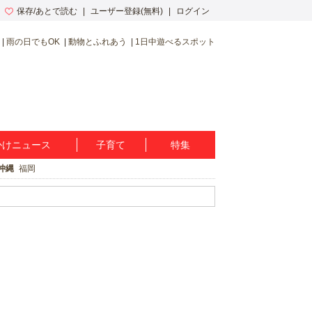
保存/あとで読む
ユーザー登録(無料)
ログイン
雨の日でもOK
動物とふれあう
1日中遊べるスポット
かけニュース
子育て
特集
沖縄
福岡