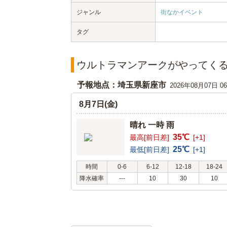
ジャンル
街なかイベント
タグ
ウルトラマンアークがやってくる
予報地点：埼玉県新座市
2026年08月07日 
8月7日(金)
晴れ 一時 雨
35℃
最高[前日差]
[+1]
25℃
最低[前日差]
[+1]
時間
0-6
6-12
12-18
18-24
降水確率
---
10
30
10