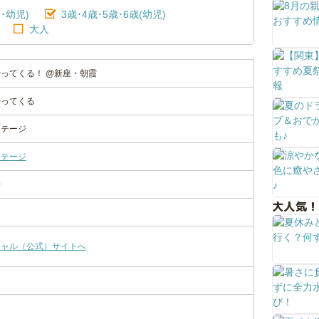
･幼児)
3歳･4歳･5歳･6歳(幼児)
大人
ってくる！ @新座・朝霞
やってくる
ステージ
ステージ
0
大人気！
シャル（公式）サイトへ