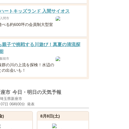
ハートキッズランド 入間サイオス
入間市
遊べる約600坪の会員制大型室
！
ら親子で挑戦する川遊び！真夏の清流探
能
飯能市
抜群の川の上流を探検！水辺の
との出会いも！
新座市
今日・明日の天気予報
埼玉県新座市
月07日 06時00分
発表
金)
8月8日(土)