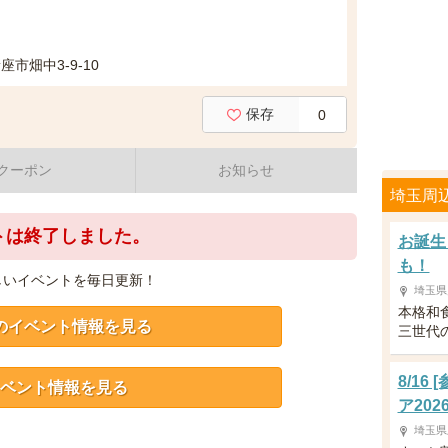
市畑中3-9-10
保存
0
クーポン
お知らせ
埼玉周
トは終了しました。
お誕生
も！
しいイベントを毎日更新！
埼玉県
本格和
のイベント情報を見る
三世代
8/1
ベント情報を見る
ア202
埼玉県