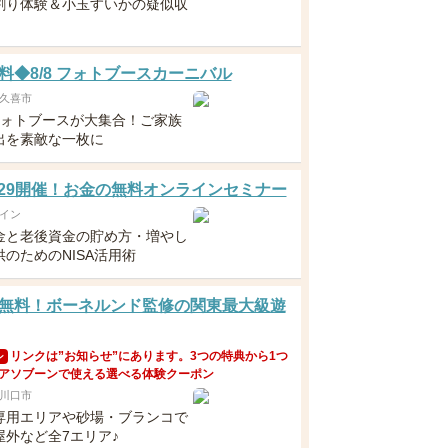
割り体験＆小玉すいかの疑似収
料◆8/8 フォトブースカーニバル
久喜市
フォトブースが大集合！ご家族
出を素敵な一枚に
5・29開催！お金の無料オンラインセミナー
イン
金と老後資金の貯め方・増やし
のためのNISA活用術
無料！ボーネルンド監修の関東最大級遊
リンクは”お知らせ”にあります。3つの特典から1つ
ン
アソブーンで使える選べる体験クーポン
川口市
専用エリアや砂場・ブランコで
屋外など全7エリア♪