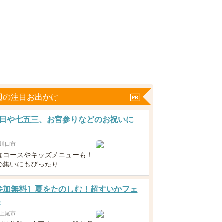
辺の注目お出かけ
日や七五三、お宮参りなどのお祝いに
川口市
食コースやキッズメニューも！
の集いにもぴったり
6 [参加無料］夏をたのしむ！超すいかフェ
6
上尾市