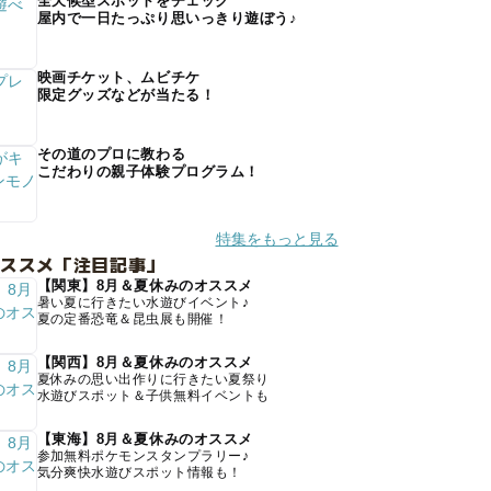
全天候型スポットをチェック
屋内で一日たっぷり思いっきり遊ぼう♪
映画チケット、ムビチケ
限定グッズなどが当たる！
その道のプロに教わる
こだわりの親子体験プログラム！
特集をもっと見る
オススメ「注目記事」
【関東】8月＆夏休みのオススメ
暑い夏に行きたい水遊びイベント♪
夏の定番恐竜＆昆虫展も開催！
【関西】8月＆夏休みのオススメ
夏休みの思い出作りに行きたい夏祭り
水遊びスポット＆子供無料イベントも
【東海】8月＆夏休みのオススメ
参加無料ポケモンスタンプラリー♪
気分爽快水遊びスポット情報も！