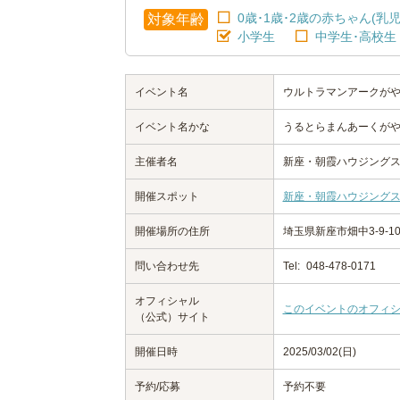
0歳･1歳･2歳の赤ちゃん(乳児
対象年齢
小学生
中学生･高校生
イベント名
ウルトラマンアークがや
イベント名かな
うるとらまんあーくが
主催者名
新座・朝霞ハウジング
開催スポット
新座・朝霞ハウジング
開催場所の住所
埼玉県新座市畑中3-9-1
問い合わせ先
Tel:
048-478-0171
オフィシャル
このイベントのオフィ
（公式）サイト
開催日時
2025/03/02(日)
予約/応募
予約不要