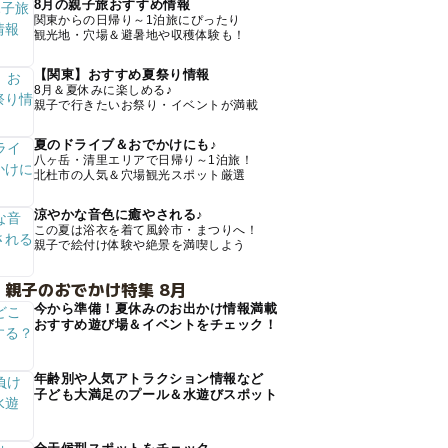
8月の親子旅おすすめ情報
関東からの日帰り～1泊旅にぴったり
観光地・穴場＆避暑地や収穫体験も！
【関東】おすすめ夏祭り情報
8月＆夏休みに楽しめる♪
親子で行きたいお祭り・イベントが満載
夏のドライブ＆おでかけにも♪
八ヶ岳・清里エリアで日帰り～1泊旅！
北杜市の人気＆穴場観光スポット厳選
涼やかな音色に癒やされる♪
この夏は浴衣を着て風鈴市・まつりへ！
親子で絵付け体験や絶景を満喫しよう
 親子のおでかけ特集 8月
今から準備！夏休みのお出かけ情報満載
おすすめ遊び場＆イベントをチェック！
年齢別や人気アトラクション情報など
子ども大満足のプール＆水遊びスポット