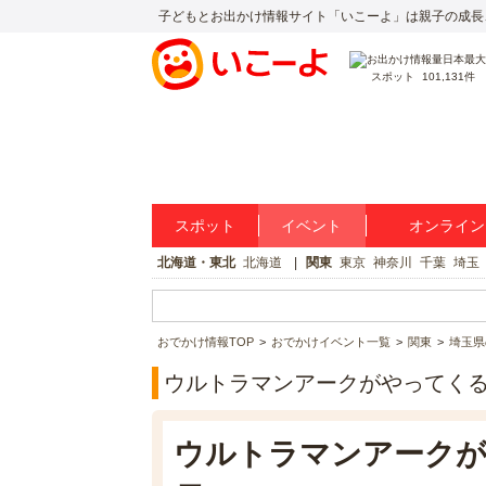
子どもとお出かけ情報サイト「いこーよ」は親子の成長
スポット
101,131件
スポット
イベント
オンライン
北海道・東北
北海道
関東
東京
神奈川
千葉
埼玉
おでかけ情報TOP
おでかけイベント一覧
関東
埼玉県
ウルトラマンアークがやってくる
ウルトラマンアークが