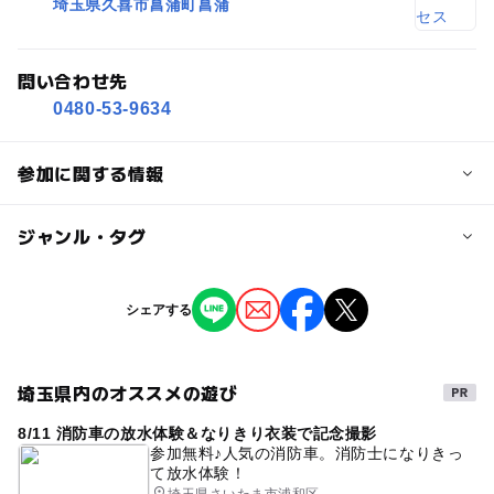
埼玉県久喜市菖蒲町菖蒲
問い合わせ先
0480-53-9634
参加に関する情報
対象年齢
ジャンル・タグ
3歳･4歳･5歳･6歳(幼児)
小学生
大人
ジャンル
シェアする
予約/応募
街なかイベント
予約不要
埼玉県内のオススメの遊び
8/11 消防車の放水体験＆なりきり衣装で記念撮影
参加無料♪人気の消防車。消防士になりきっ
て放水体験！