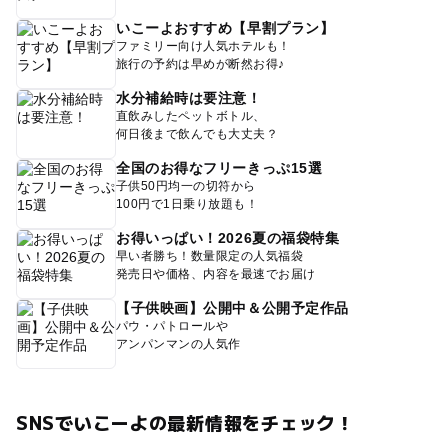
いこーよおすすめ【早割プラン】
ファミリー向け人気ホテルも！
旅行の予約は早めが断然お得♪
水分補給時は要注意！
直飲みしたペットボトル、
何日後まで飲んでも大丈夫？
全国のお得なフリーきっぷ15選
子供50円均一の切符から
100円で1日乗り放題も！
お得いっぱい！2026夏の福袋特集
早い者勝ち！数量限定の人気福袋
発売日や価格、内容を最速でお届け
【子供映画】公開中＆公開予定作品
パウ・パトロールや
アンパンマンの人気作
SNSでいこーよの最新情報をチェック！