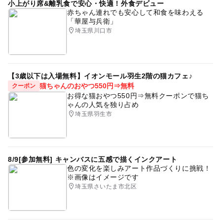
小上がり席&離乳食で安心・快適！外食デビュー
赤ちゃん連れでも安心して和食を味わえる
「華屋与兵衛」
埼玉県川口市
【3歳以下は入場無料】イオンモール羽生2階の猫カフェ♪
猫ちゃんのおやつ550円⇒無料
クーポン
お得な猫おやつ550円⇒無料クーポンで猫ち
ゃんの人気を独り占め
埼玉県羽生市
8/9[参加無料] キャンバスに五感で描くインクアート
色の変化を楽しみアート作品づくりに挑戦！
※画像はイメージです
埼玉県さいたま市北区