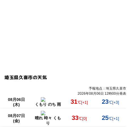
埼玉県久喜市の天気
予報地点：埼玉県久喜市
2026年08月06日 12時00分発表
08月06日
31
23
℃
[+1]
℃
[+3]
くもり のち 雨
(木)
08月07日
33
25
晴れ 時々 くも
℃
[0]
℃
[+1]
(金)
り