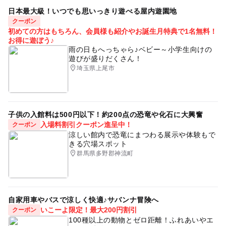
日本最大級！いつでも思いっきり遊べる屋内遊園地
クーポン
初めての方はもちろん、会員様も紹介やお誕生月特典で1名無料！
お得に遊ぼう♪
雨の日もへっちゃら♪ベビー～小学生向けの
遊びが盛りだくさん！
埼玉県上尾市
子供の入館料は500円以下！約200点の恐竜や化石に大興奮
入場料割引クーポン進呈中！
クーポン
涼しい館内で恐竜にまつわる展示や体験もで
きる穴場スポット
群馬県多野郡神流町
自家用車やバスで涼しく快適♪サバンナ冒険へ
いこーよ限定！最大200円割引
クーポン
100種以上の動物とゼロ距離！ふれあいやエ