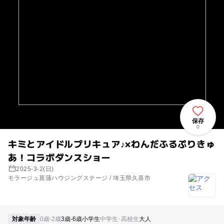
保存
0
キミとアイドルプリキュア♪×わんだふるぷりきゅ
あ！コラボダンスショー
2025-3-2(日)
モラージュ菖蒲ハウジングステージ / 埼玉県久喜市
対象年齢
0歳-2歳
3歳-6歳
小学生
中学生･高校生
大人