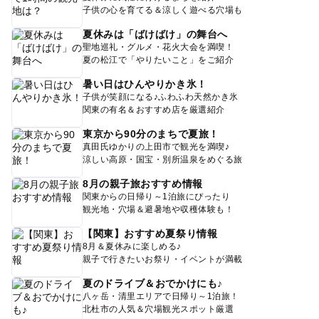
子供の心を育てる＆涼しく遊べる穴場も
夏休みは「ばけばけ」の舞台へ
聖地巡礼・グルメ・花火大会を満喫！
夏の松江で「やりたいこと」をご紹介
暑い日はひんやりかき氷！
子供が笑顔になる♪ふわふわ天然かき氷
関東の有名＆おすすめ店を厳選紹介
東京から90分のまちで夏旅！
真田氏ゆかりの上田市で観光を満喫♪
涼しい高原・国宝・別所温泉をめぐる旅
8月の親子旅おすすめ情報
関東からの日帰り～1泊旅にぴったり
観光地・穴場＆避暑地や収穫体験も！
【関東】おすすめ夏祭り情報
8月＆夏休みに楽しめる♪
親子で行きたいお祭り・イベントが満載
夏のドライブ＆おでかけにも♪
八ヶ岳・清里エリアで日帰り～1泊旅！
北杜市の人気＆穴場観光スポット厳選