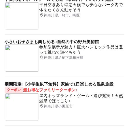
応募方法
平日空きあり◎悪天候でも安心なパーク内で
体をたくさん動かそう
このイベントの受付は終了しました。
神奈川県川崎市川崎区
予約ページ
予約はこちらから
小さいお子さまも楽しめる♪自然の中の野外美術館
参加型展示が魅力！巨大ハンモック作品は登
って跳ねて遊べちゃう
神奈川県足柄下郡箱根町
期間限定!【小学生以下無料】家族で1日楽しめる温泉施設
超お得なファミリークーポン♪
クーポン
屋内キッズランド・ゲーム・遊び充実！天然
温泉でほっこり♪
神奈川県小田原市