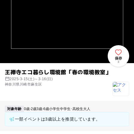
保存
3
王禅寺エコ暮らし環境館「春の環境教室」
2025-3-15(土)～3-16(日)
神奈川県川崎市麻生区
対象年齢
0歳-2歳
3歳-6歳
小学生
中学生･高校生
大人
一部イベントは3歳以上を推奨しています。