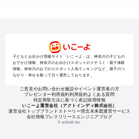
神奈川のエリアからプール子ども連れのお出かけスポッ
トを探す
横浜・みなとみらい・中華街・ベイエリア・金沢八景のプール
お出かけ
鎌倉・湘南（藤沢・茅ヶ崎・平塚周辺）のプールお出かけ
小田原・熱海・湯河原・真鶴のプールお出かけ
町田・相模原・愛川・上野原のプールお出かけ
子どもとお出かけ情報サイト「いこーよ」は、神奈川の子どもの
新横浜・港北エリア・日吉・青葉台・鶴見のプールお出かけ
おでかけ情報、神奈川のお出かけスポットのクチコミ・親子体験
川崎のプールお出かけ
情報、神奈川のおでかけスポット人気ランキングなど、親子のつ
海老名・厚木のプールお出かけ
ながり・幸せを願って日々運営しております。
三浦半島（横須賀・三浦）のプールお出かけ
箱根（湯本・強羅・小涌谷・仙石原・芦ノ湖）のプールお出か
ご意見やお問い合わせ
施設やイベント運営者の方
プレゼンター利用規約
利用規約
よくある質問
け
特定商取引法に基づく表記
採用情報
秦野・南足柄・丹沢のプールお出かけ
いこーよ運営会社（アクトインディ株式会社）
戸塚・港南・旭・瀬谷・泉（横浜）のプールお出かけ
運営会社トップ
ブランドストーリー
理念
未来図
運営サービス
会社情報
プレスリリース
エンジニアブログ
© actindi Inc.
神奈川の定番お出かけスポット
神奈川の遊園地