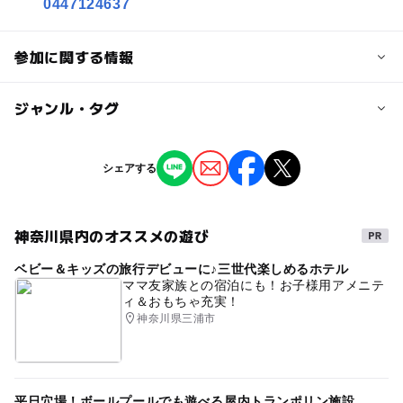
0447124637
参加に関する情報
対象年齢
ジャンル・タグ
0歳･1歳･2歳の赤ちゃん(乳児･幼児)
3歳･4歳･5歳･6歳(幼児)
小学生
中学生･高校生
大人
ジャンル
シェアする
ものづくり・学び体験
街なかイベント
予約/応募
予約必要
神奈川県内のオススメの遊び
タグ
最終応募締切 2025-3-16(日)
ベビー＆キッズの旅行デビューに♪三世代楽しめるホテル
オープンデータ利用
川崎市情報提供
ママ友家族との宿泊にも！お子様用アメニテ
注意・制限事項
ィ＆おもちゃ充実！
【問い合わせ先】
神奈川県三浦市
王禅寺エコ暮らし環境館
0447124637
平日穴場！ボールプールでも遊べる屋内トランポリン施設