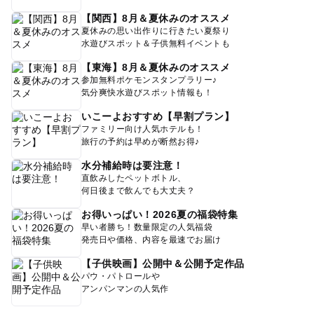
【関西】8月＆夏休みのオススメ
夏休みの思い出作りに行きたい夏祭り
水遊びスポット＆子供無料イベントも
【東海】8月＆夏休みのオススメ
参加無料ポケモンスタンプラリー♪
気分爽快水遊びスポット情報も！
いこーよおすすめ【早割プラン】
ファミリー向け人気ホテルも！
旅行の予約は早めが断然お得♪
水分補給時は要注意！
直飲みしたペットボトル、
何日後まで飲んでも大丈夫？
お得いっぱい！2026夏の福袋特集
早い者勝ち！数量限定の人気福袋
発売日や価格、内容を最速でお届け
【子供映画】公開中＆公開予定作品
パウ・パトロールや
アンパンマンの人気作