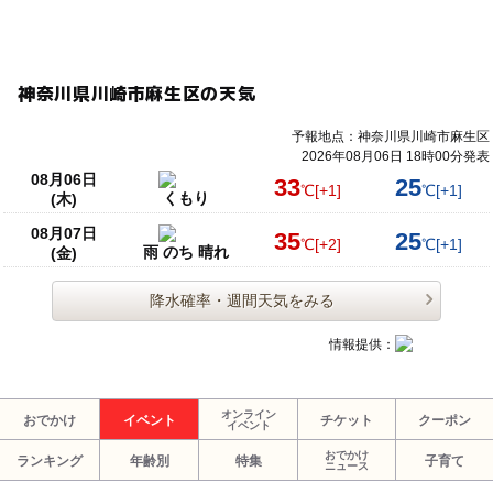
神奈川県川崎市麻生区の天気
予報地点：神奈川県川崎市麻生区
2026年08月06日 18時00分発表
08月06日
33
25
℃
[+1]
℃
[+1]
くもり
(木)
08月07日
35
25
℃
[+2]
℃
[+1]
雨 のち 晴れ
(金)
降水確率・週間天気をみる
情報提供：
オンライン
おでかけ
イベント
チケット
クーポン
イベント
おでかけ
ランキング
年齢別
特集
子育て
ニュース