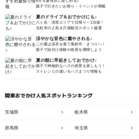
8月＆夏休みに楽しめる♪
親子で行きたいお祭り・イベントが満載
夏のドライブ＆おでかけにも♪
八ヶ岳・清里エリアで日帰り～1泊旅！
北杜市の人気＆穴場観光スポット厳選
涼やかな音色に癒やされる♪
この夏は浴衣を着て風鈴市・まつりへ！
親子で絵付け体験や絶景を満喫しよう
夏の朝に早起きしておでかけ♪
親子で神秘的なハスの絶景を楽しもう！
スイレンとの違い＆ハスまつり情報も
関東おでかけ人気スポットランキング
茨城県
栃木県
群馬県
埼玉県