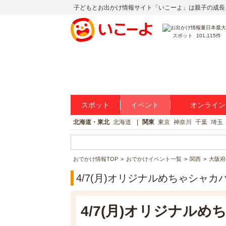
子どもとお出かけ情報サイト「いこーよ」は親子の成長
スポット
101,115件
スポット
イベント
オンライン
北海道・東北
北海道
関東
東京
神奈川
千葉
埼玉
おでかけ情報TOP
おでかけイベント一覧
関西
大阪府
4/7(月)オリジナルめちゃシャ
4/7(月)オリジナル