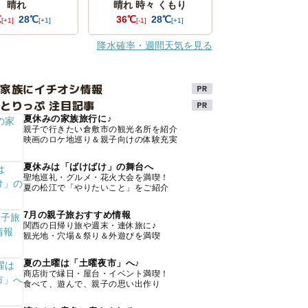
晴れ
晴れ 時々 くもり
℃
28℃
36℃
28℃
[+1]
[+1]
[-1]
[+1]
降水確率・週間天気を見る
け家族にイチオシ情報
とりっぷ 注目記事
夏休みの家族旅行に♪
親子で行きたい倉敷市の観光名所を紹介
映画のロケ地巡り＆親子向けの体験充実
夏休みは「ばけばけ」の舞台へ
聖地巡礼・グルメ・花火大会を満喫！
夏の松江で「やりたいこと」をご紹介
7月の親子旅おすすめ情報
関西の日帰り旅や週末・連休旅に♪
観光地・穴場＆祭り＆外遊びを満喫
夏の土曜は「土曜夜市」へ♪
商店街で縁日・屋台・イベント満喫！
食べて、遊んで、親子の思い出作り