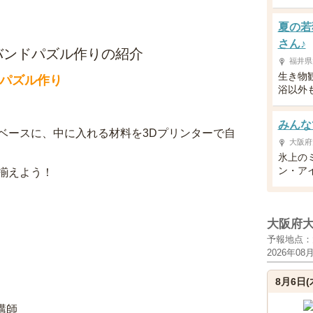
夏の若
さん♪
カバンドパズル作りの紹介
福井県
生き物
ドパズル作り
浴以外
みんなで
ベースに、中に入れる材料を3Dプリンターで自
大阪府
氷上の
ン・アイ
揃えよう！
大阪府
予報地点：
2026年08
8月6日(
講師