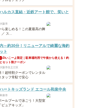
ハルカス直結・近鉄アート館で、笑いと
大阪市
から楽しめる！この夏最高の舞
 ス...
内～約30分！リニューアルで綺麗な海釣
ット
🎣いこーよ限定｜駐車場利用で午後から使える！釣
ン
とセット割クーポン
大阪市住之江区
料！超特割クーポンでレンタル
スタッフ常駐で安心
ハートキッズランド エコール和泉中央
和泉市
ボールプールで泳ごう！大型室
「ピュアキッズ」