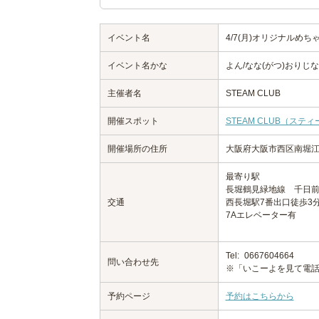
イベント名
4/7(月)オリジナルめ
イベント名かな
よん/なな(がつ)おり
主催者名
STEAM CLUB
開催スポット
STEAM CLUB（ステ
開催場所の住所
大阪府大阪市西区南堀江4
最寄り駅
長堀鶴見緑地線 千日
交通
西長堀駅7番出口徒歩3
7Aエレベーター有
Tel:
0667604664
問い合わせ先
※「いこーよを見て電
予約ページ
予約はこちらから