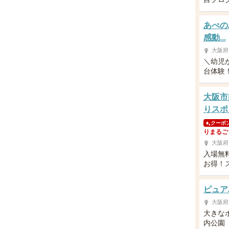
あべの
感動...
大阪府
＼幼児
台体験！／
大阪市
りスポ
クーポ
りまるご
大阪府
入場無
お得！
ピュア
大阪府
大きな
内公園