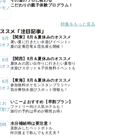
その道のプロに教わる
こだわりの親子体験プログラム！
特集をもっと見る
オススメ「注目記事」
【関東】8月＆夏休みのオススメ
暑い夏に行きたい水遊びイベント♪
夏の定番恐竜＆昆虫展も開催！
【関西】8月＆夏休みのオススメ
夏休みの思い出作りに行きたい夏祭り
水遊びスポット＆子供無料イベントも
【東海】8月＆夏休みのオススメ
参加無料ポケモンスタンプラリー♪
気分爽快水遊びスポット情報も！
いこーよおすすめ【早割プラン】
ファミリー向け人気ホテルも！
旅行の予約は早めが断然お得♪
水分補給時は要注意！
直飲みしたペットボトル、
何日後まで飲んでも大丈夫？