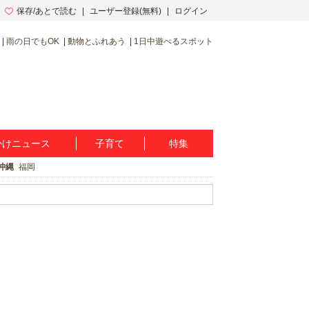
保存/あとで読む
ユーザー登録(無料)
ログイン
雨の日でもOK
動物とふれあう
1日中遊べるスポット
かけニュース
子育て
特集
沖縄
福岡