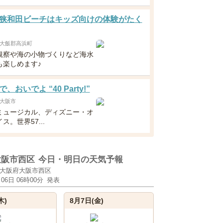
狭和田ビーチはキッズ向けの体験がたく
大飯郡高浜町
観察や海の小物づくりなど海水
も楽しめます♪
、おいでよ “40 Party!”
大阪市
ミュージカル、ディズニー・オ
ス。世界57...
大阪市西区
今日・明日の天気予報
大阪府大阪市西区
月06日 06時00分
発表
木)
8月7日(金)