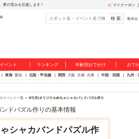
、夢の育みを応援します！
マイクーポン
春休み
イベント
ランキング
年齢別おでかけ
おで
東海
愛知
北陸・甲信越
関西
大阪
京都
兵庫
中国・四国
九州・
のイベント一覧
4/7(月)オリジナルめちゃシャカバンドパズル作り
カバンドパズル作りの基本情報
めちゃシャカバンドパズル作