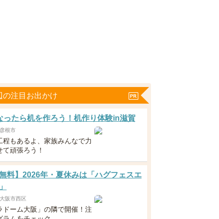
辺の注目お出かけ
なったら机を作ろう！机作り体験in滋賀
彦根市
工程もあるよ、家族みんなで力
せて頑張ろう！
無料】2026年・夏休みは「ハグフェスエ
」
大阪市西区
ラドーム大阪」の隣で開催！注
グラムをチェック