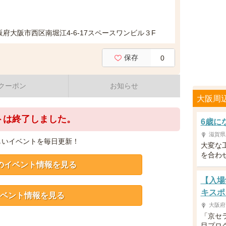
阪府大阪市西区南堀江4-6-17スペースワンビル３F
保存
0
クーポン
お知らせ
大阪周
トは終了しました。
6歳に
滋賀県
しいイベントを毎日更新！
大変な
を合わ
のイベント情報を見る
【入場
キスポ
ベント情報を見る
大阪府
「京セ
目プロ