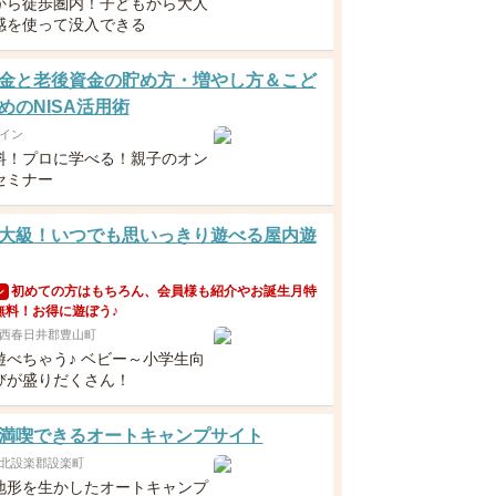
から徒歩圏内！子どもから大人
感を使って没入できる
金と老後資金の貯め方・増やし方＆こど
めのNISA活用術
イン
料！プロに学べる！親子のオン
セミナー
大級！いつでも思いっきり遊べる屋内遊
初めての方はもちろん、会員様も紹介やお誕生月特
ン
無料！お得に遊ぼう♪
西春日井郡豊山町
遊べちゃう♪ ベビー～小学生向
びが盛りだくさん！
満喫できるオートキャンプサイト
北設楽郡設楽町
地形を生かしたオートキャンプ