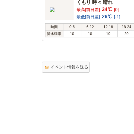
くもり 時々 晴れ
34℃
最高[前日差]
[0]
26℃
最低[前日差]
[-1]
時間
0-6
6-12
12-18
18-24
降水確率
10
10
10
20
イベント情報を送る