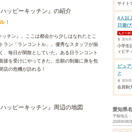
サイト
本公演『ハッピーキッチン』の紹介
4人以
ル！
日遊び
クーポ
ハッピーキッチン』。ここは都会から少しはなれたとこ
愛知県
トラン「ランコントル」。優秀なスタッフが揃
小学生
ィビテ
く、毎日が閑散としていた。ある日ランコント
面接を受けにやってきた。念願の制服に身を包
ピュア
閉店の危機が訪れる！
と
愛知県
会員制
本公演『ハッピーキッチン』周辺の地図
愛知県
予報地点：
2026年08