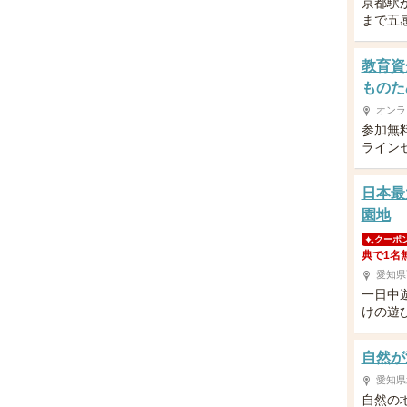
京都駅
まで五
教育資
ものた
オンラ
参加無
ライン
日本最
園地
クーポ
典で1名
愛知県
一日中
けの遊
自然が
愛知県
自然の