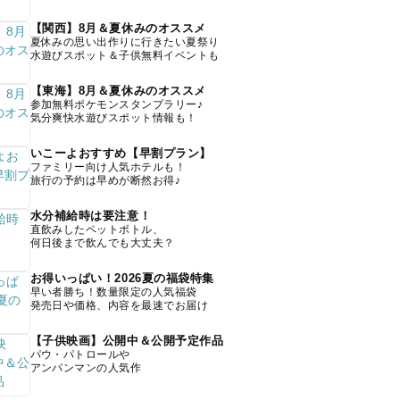
【関西】8月＆夏休みのオススメ
夏休みの思い出作りに行きたい夏祭り
水遊びスポット＆子供無料イベントも
【東海】8月＆夏休みのオススメ
参加無料ポケモンスタンプラリー♪
気分爽快水遊びスポット情報も！
いこーよおすすめ【早割プラン】
ファミリー向け人気ホテルも！
旅行の予約は早めが断然お得♪
水分補給時は要注意！
直飲みしたペットボトル、
何日後まで飲んでも大丈夫？
お得いっぱい！2026夏の福袋特集
早い者勝ち！数量限定の人気福袋
発売日や価格、内容を最速でお届け
【子供映画】公開中＆公開予定作品
パウ・パトロールや
アンパンマンの人気作