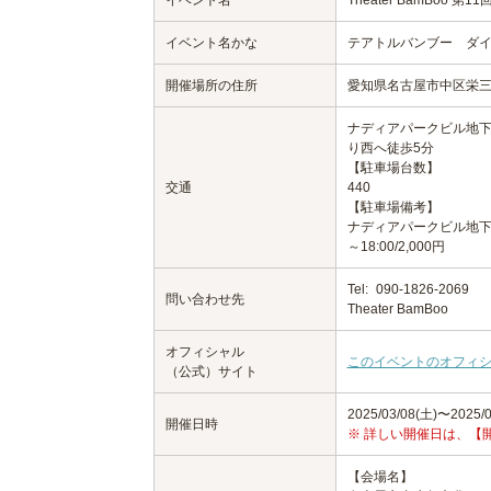
イベント名
Theater BamBoo
イベント名かな
テアトルバンブー ダイ
開催場所の住所
愛知県名古屋市中区栄三
ナディアパークビル地下
り西へ徒歩5分
【駐車場台数】
交通
440
【駐車場備考】
ナディアパークビル地下に
～18:00/2,000円
Tel:
090-1826-2069
問い合わせ先
Theater BamBoo
オフィシャル
このイベントのオフィ
（公式）サイト
2025/03/08(土)〜2025/0
開催日時
※ 詳しい開催日は、【
【会場名】