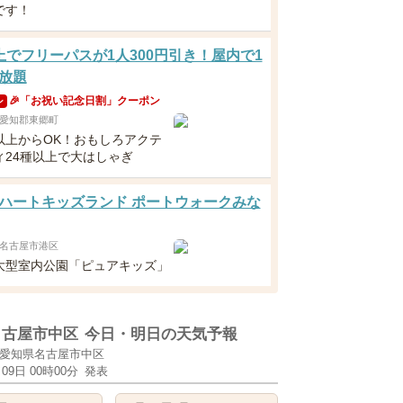
です！
上でフリーパスが1人300円引き！屋内で1
放題
🎉「お祝い記念日割」クーポン
ン
愛知郡東郷町
以上からOK！おもしろアクテ
ィ24種以上で大はしゃぎ
ハートキッズランド ポートウォークみな
名古屋市港区
大型室内公園「ピュアキッズ」
名古屋市中区
今日・明日の天気予報
愛知県名古屋市中区
月09日 00時00分
発表