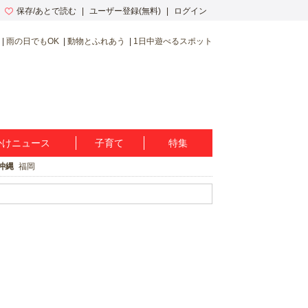
保存/あとで読む
ユーザー登録(無料)
ログイン
雨の日でもOK
動物とふれあう
1日中遊べるスポット
かけニュース
子育て
特集
沖縄
福岡