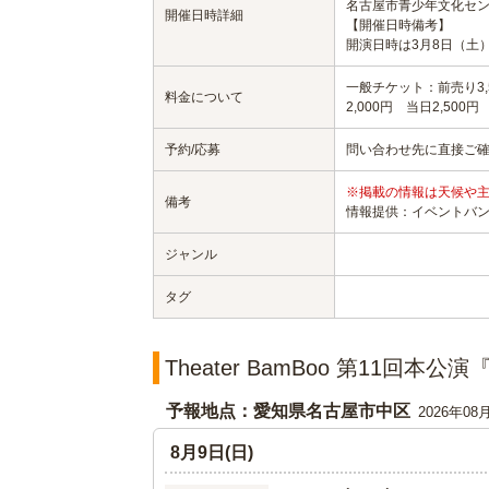
名古屋市青少年文化セ
開催日時詳細
【開催日時備考】
開演日時は3月8日（土）18
一般チケット：前売り3,
料金について
2,000円 当日2,500円
予約/応募
問い合わせ先に直接ご
※掲載の情報は天候や
備考
情報提供：イベントバ
ジャンル
タグ
Theater BamBoo 第11
予報地点：愛知県名古屋市中区
2026年08
8月9日(日)