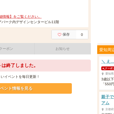
細情報】をご覧ください。
アパーク内デザインセンタービル11階
保存
0
クーポン
お知らせ
愛知周
＼ え
トは終了しました。
クーポ
愛知県
しいイベントを毎日更新！
3歳以
「55
ベント情報を見る
親子で
アム
京都府