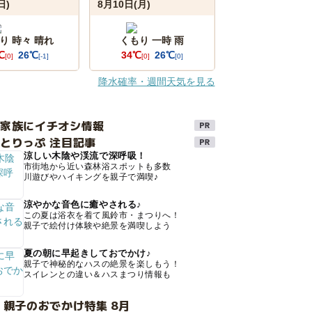
日)
8月10日(月)
り 時々 晴れ
くもり 一時 雨
℃
26℃
34℃
26℃
[0]
[-1]
[0]
[0]
降水確率・週間天気を見る
け家族にイチオシ情報
とりっぷ 注目記事
涼しい木陰や渓流で深呼吸！
市街地から近い森林浴スポットも多数
川遊びやハイキングを親子で満喫♪
涼やかな音色に癒やされる♪
この夏は浴衣を着て風鈴市・まつりへ！
親子で絵付け体験や絶景を満喫しよう
夏の朝に早起きしておでかけ♪
親子で神秘的なハスの絶景を楽しもう！
スイレンとの違い＆ハスまつり情報も
 親子のおでかけ特集 8月