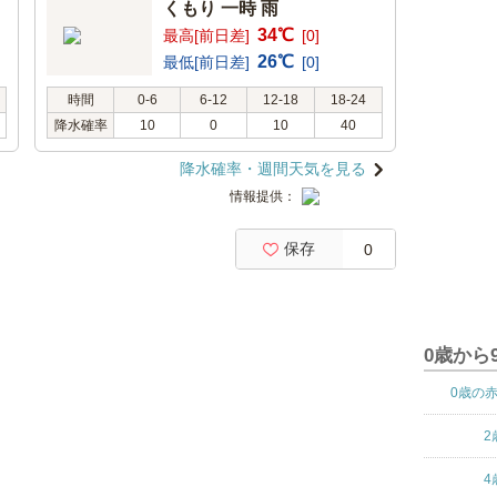
くもり 一時 雨
34℃
最高[前日差]
[0]
26℃
最低[前日差]
[0]
時間
0-6
6-12
12-18
18-24
降水確率
10
0
10
40
降水確率・週間天気を見る
情報提供：
保存
0
0歳から
0歳の
2
4