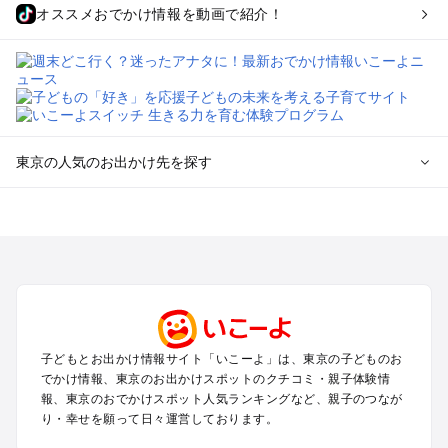
オススメおでかけ情報を動画で紹介！
東京の人気のお出かけ先を探す
東京のエリアからプール子ども連れのお出かけスポット
を探す
立川・国分寺・八王子・昭島・多摩のプールお出かけ
お台場・品川・新橋・汐留・豊洲のプールお出かけ
上野・浅草・錦糸町・両国のプールお出かけ
町田・相模原・愛川・上野原のプールお出かけ
渋谷・原宿・恵比寿・中目黒・自由が丘のプールお出かけ
子どもとお出かけ情報サイト「いこーよ」は、東京の子どものお
池袋・赤羽・王子・巣鴨・目白・石神井のプールお出かけ
でかけ情報、東京のお出かけスポットのクチコミ・親子体験情
新宿・高田馬場・代々木・千駄ヶ谷のプールお出かけ
報、東京のおでかけスポット人気ランキングなど、親子のつなが
銀座・丸の内・日本橋・有楽町・築地・月島のプールお出かけ
り・幸せを願って日々運営しております。
吉祥寺・三鷹・中野・高円寺・荻窪・阿佐谷のプールお出かけ