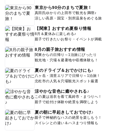
東京から90分のまちで夏旅！
真田氏ゆかりの上田市で観光を満喫♪
涼しい高原・国宝・別所温泉をめぐる旅
【関東】おすすめ夏祭り情報
8月＆夏休みに楽しめる♪
親子で行きたいお祭り・イベントが満載
8月の親子旅おすすめ情報
関東からの日帰り～1泊旅にぴったり
観光地・穴場＆避暑地や収穫体験も！
夏のドライブ＆おでかけにも♪
八ヶ岳・清里エリアで日帰り～1泊旅！
北杜市の人気＆穴場観光スポット厳選
涼やかな音色に癒やされる♪
この夏は浴衣を着て風鈴市・まつりへ！
親子で絵付け体験や絶景を満喫しよう
夏の朝に早起きしておでかけ♪
親子で神秘的なハスの絶景を楽しもう！
スイレンとの違い＆ハスまつり情報も