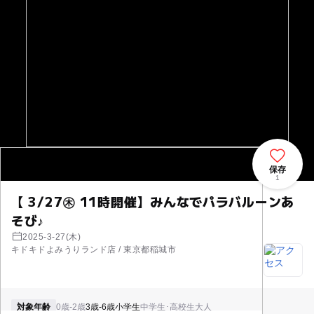
保存
1
【 3/27㊍ 11時開催】みんなでパラバルーンあ
そび♪
2025-3-27(木)
キドキドよみうりランド店 / 東京都稲城市
対象年齢
0歳-2歳
3歳-6歳
小学生
中学生･高校生
大人