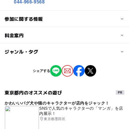
044-966-9568
参加に関する情報
対象年齢
料金案内
3歳･4歳･5歳･6歳(幼児)
小学生
子供の料金詳細
ジャンル・タグ
予約/応募
イベントのご参加は無料です。
予約不要
（ご入場にはご料金がかかります。詳しくは公式サイトの
ジャンル
シェアする
料金情報をご覧ください。）
季節のイベント
ものづくり・学び体験
ミニイベント
大人の料金詳細
東京都内のオススメの遊び
イベントのご参加は無料です。
（ご入場にはご料金がかかります。詳しくは公式サイトの
かわいいパグ犬や猫のキャラクターが店内をジャック！
料金情報をご覧ください。）
SNSで人気のキャラクターの「マンガ」を店
内展示！
東京都墨田区