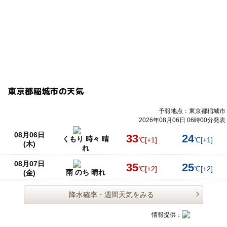
東京都稲城市の天気
予報地点：東京都稲城市
2026年08月06日 06時00分発表
08月06日
33
24
くもり 時々 晴
℃
[+1]
℃
[+1]
(木)
れ
08月07日
35
25
℃
[+2]
℃
[+2]
雨 のち 晴れ
(金)
降水確率・週間天気をみる
情報提供：