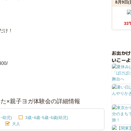
8月9日(
33
だけ！
お出か
いこーよ
400/
うた×親子ヨガ体験会の詳細情報
･幼児)
3歳･4歳･5歳･6歳(幼児)
大人