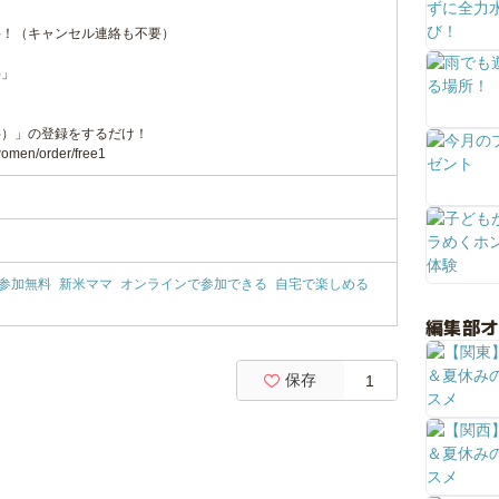
要！（キャンセル連絡も不要）
！
料」
料）」の登録をするだけ！
women/order/free1
参加無料
新米ママ
オンラインで参加できる
自宅で楽しめる
編集部
保存
1