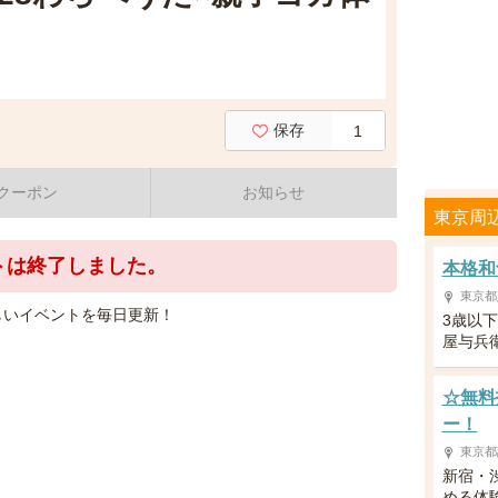
保存
1
クーポン
お知らせ
東京周
トは終了しました。
本格和
東京都
しいイベントを毎日更新！
3歳以
屋与兵
☆無料
ー！
東京都
新宿・
める体