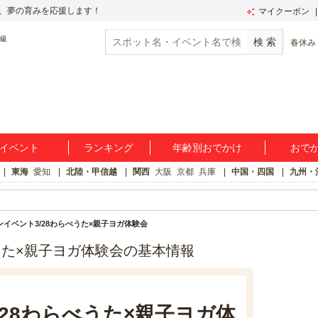
、夢の育みを応援します！
マイクーポン
春休み
イベント
ランキング
年齢別おでかけ
おで
東海
愛知
北陸・甲信越
関西
大阪
京都
兵庫
中国・四国
九州・
イベント3/28わらべうた×親子ヨガ体験会
うた×親子ヨガ体験会の基本情報
28わらべうた×親子ヨガ体