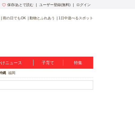
保存/あとで読む
ユーザー登録(無料)
ログイン
雨の日でもOK
動物とふれあう
1日中遊べるスポット
かけニュース
子育て
特集
沖縄
福岡