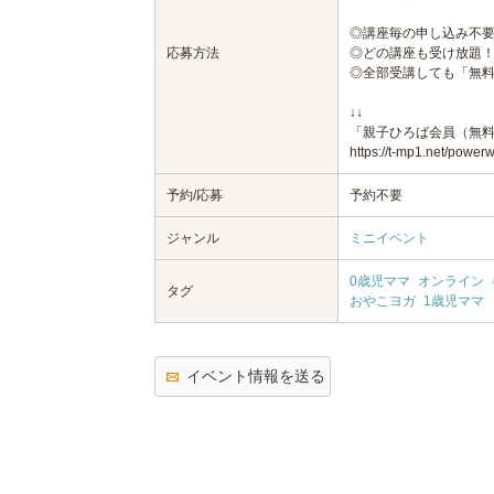
◎講座毎の申し込み不
応募方法
◎どの講座も受け放題
◎全部受講しても「無
↓↓
「親子ひろば会員（無
https://t-mp1.net/power
予約/応募
予約不要
ジャンル
ミニイベント
0歳児ママ
オンライン
タグ
おやこヨガ
1歳児ママ
イベント情報を送る