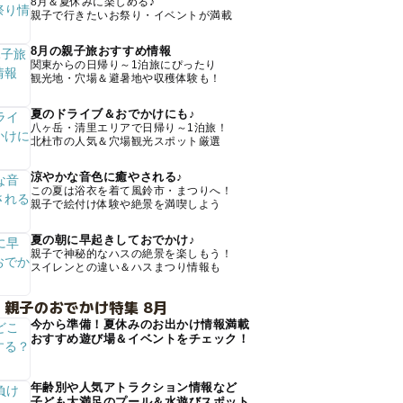
8月＆夏休みに楽しめる♪
親子で行きたいお祭り・イベントが満載
8月の親子旅おすすめ情報
関東からの日帰り～1泊旅にぴったり
観光地・穴場＆避暑地や収穫体験も！
夏のドライブ＆おでかけにも♪
八ヶ岳・清里エリアで日帰り～1泊旅！
北杜市の人気＆穴場観光スポット厳選
涼やかな音色に癒やされる♪
この夏は浴衣を着て風鈴市・まつりへ！
親子で絵付け体験や絶景を満喫しよう
夏の朝に早起きしておでかけ♪
親子で神秘的なハスの絶景を楽しもう！
スイレンとの違い＆ハスまつり情報も
 親子のおでかけ特集 8月
今から準備！夏休みのお出かけ情報満載
おすすめ遊び場＆イベントをチェック！
年齢別や人気アトラクション情報など
子ども大満足のプール＆水遊びスポット