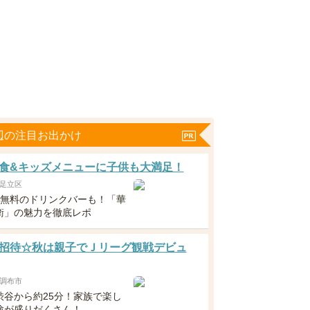
辺の注目お出かけ
食&キッズメニューに子供も大満足！
足立区
下無料のドリンクバーも！「華
衛」の魅力を徹底レポ
招待☆秋は親子でＪリーグ観戦デビュ
調布市
渋谷から約25分！家族で楽し
験が盛りだくさん！