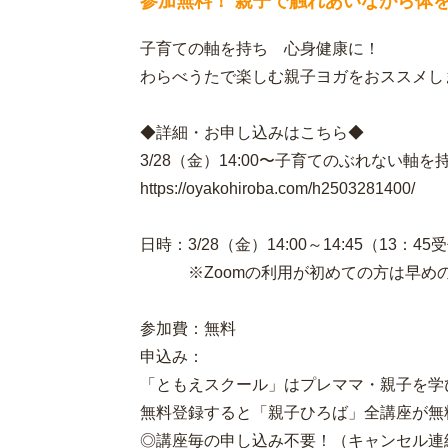
参加無料！ 親子で触れあいながら体
子育ての軸を持ち 心身健康に！
わらべうたで楽しむ親子ヨガをおススメし
◆詳細・お申し込みはこちら◆
3/28（金）14:00〜子育てのぶれない軸
https://oyakohiroba.com/h2503281400/
日時：3/28（金）14:00～14:45（13：4
※Zoomの利用が初めての方は早めの
参加費：無料
申込み：
「ともえスクール」はプレママ・親子を学
無料登録すると「親子ひろば」全講座が無
◎講座毎の申し込み不要！（キャンセル連