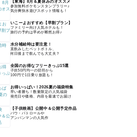
【東海】8月＆夏休みのオススメ
参加無料ポケモンスタンプラリー♪
気分爽快水遊びスポット情報も！
いこーよおすすめ【早割プラン】
ファミリー向け人気ホテルも！
旅行の予約は早めが断然お得♪
水分補給時は要注意！
直飲みしたペットボトル、
何日後まで飲んでも大丈夫？
全国のお得なフリーきっぷ15選
子供50円均一の切符から
100円で1日乗り放題も！
お得いっぱい！2026夏の福袋特集
早い者勝ち！数量限定の人気福袋
発売日や価格、内容を最速でお届け
【子供映画】公開中＆公開予定作品
パウ・パトロールや
アンパンマンの人気作