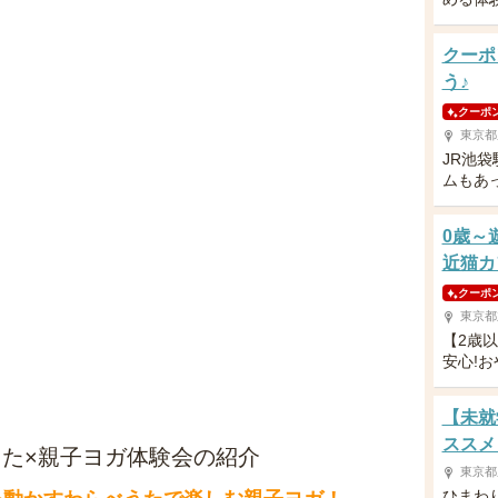
クーポ
う♪
クーポ
東京都
JR池
ムもあ
0歳～
近猫カ
クーポ
東京都
【2歳
安心!
【未就
ススメ
うた×親子ヨガ体験会の紹介
東京都
ひまわ