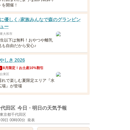
トを開催！
に優しく♪家族みんなで森のグランピン
ュー
東大和市
年生以下は無料！おやつや離乳
込も自由だから安心♪
しき 2026
8月限定！お土産10%割引
ン
台東区
濡れで楽しむ夏限定エリア『水
広場』が登場
千代田区
今日・明日の天気予報
東京都千代田区
月09日 00時00分
発表