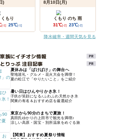
日)
8月10日(月)
くもり
くもり のち 雨
℃
25℃
31℃
23℃
[-1]
[-1]
[-2]
[-2]
降水確率・週間天気を見る
け家族にイチオシ情報
とりっぷ 注目記事
夏休みは「ばけばけ」の舞台へ
聖地巡礼・グルメ・花火大会を満喫！
夏の松江で「やりたいこと」をご紹介
暑い日はひんやりかき氷！
子供が笑顔になる♪ふわふわ天然かき氷
関東の有名＆おすすめ店を厳選紹介
東京から90分のまちで夏旅！
真田氏ゆかりの上田市で観光を満喫♪
涼しい高原・国宝・別所温泉をめぐる旅
【関東】おすすめ夏祭り情報