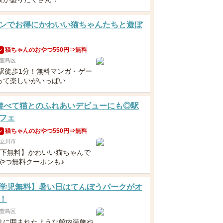
ンでお得にかわいい猫ちゃんたちと遊ぼ
猫ちゃんのおやつ550円⇒無料
ン
豊島区
袋駅徒歩1分！無料マンガ・ゲー
って楽しいがいっぱい
遊べて猫とのふれあいデビューにも◎駅
フェ
猫ちゃんのおやつ550円⇒無料
ン
立川市
以下無料】かわいい猫ちゃんで
おやつ無料クーポンも♪
学児無料】暑い日はてんぼうパークがオ
！
豊島区
りに囲まれたような館内装飾や