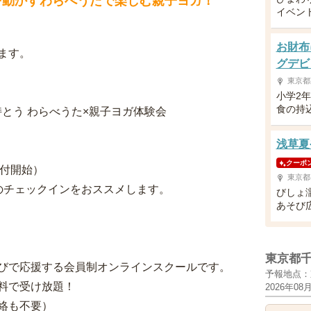
を動かすわらべうたで楽しむ親子ヨガ！
イベン
お財布
ます。
グデビ
東京都
小学2
食の持
を持とう わらべうた×親子ヨガ体験会
浅草夏や
クーポ
5受付開始）
東京都
チェックインをおススメします。
びしょ
あそび
東京都
びで応援する会員制オンラインスクールです。
予報地点：
料で受け放題！
2026年08
絡も不要）