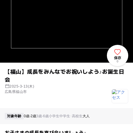
保存
0
【福山】成長をみんなでお祝いしよう♪お誕生日
会
2025-3-13(木)
広島県福山市
対象年齢
0歳-2歳
3歳-6歳
小学生
中学生･高校生
大人
お子さまの成長を喜び合いましょう♪