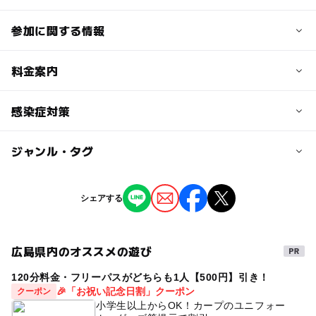
参加に関する情報
対象年齢
料金案内
0歳･1歳･2歳の赤ちゃん(乳児･幼児)
大人
大人の料金
感染症対策
予約/応募
500円
予約必要
ジャンル・タグ
・少人数制で開催しております
・定期的に換気をおこなっております
応募方法
・参加者様の名簿を作成しております
ジャンル
・スタッフの体調管理を徹底しております
シェアする
ろいやるはうすのアプリ または LINEにてお申し込みく
撮影イベント
ださい
広島県内のオススメの遊び
予約ページ
タグ
予約はこちらから
120分料金・フリーパスがどちらも1人【500円】引き！
福山市
参加無料
お誕生日会
フォト撮影
🎉「お祝い記念日割」クーポン
クーポン
成長記録
赤ちゃん連れ
夏休み
小学生以上からOK！カープのユニフォー