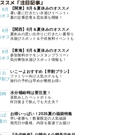
オススメ「注目記事」
【関東】8月＆夏休みのオススメ
暑い夏に行きたい水遊びイベント♪
夏の定番恐竜＆昆虫展も開催！
【関西】8月＆夏休みのオススメ
夏休みの思い出作りに行きたい夏祭り
水遊びスポット＆子供無料イベントも
【東海】8月＆夏休みのオススメ
参加無料ポケモンスタンプラリー♪
気分爽快水遊びスポット情報も！
いこーよおすすめ【早割プラン】
ファミリー向け人気ホテルも！
旅行の予約は早めが断然お得♪
水分補給時は要注意！
直飲みしたペットボトル、
何日後まで飲んでも大丈夫？
お得いっぱい！2026夏の福袋特集
早い者勝ち！数量限定の人気福袋
発売日や価格、内容を最速でお届け
【子供映画】公開中＆公開予定作品