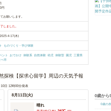
円
0円
にてお願いします。
終了しました。
25-4-17(木)
ト
ものづくり・学び体験
ベント
おでかけ
体験系
自然体験
幼児
体験型
園児
三重県
なべ市
自然探検【探求心留学】周辺の天気予報
月10日 12時00分発表
8月11日(火)
0歳から
0歳の
晴れ