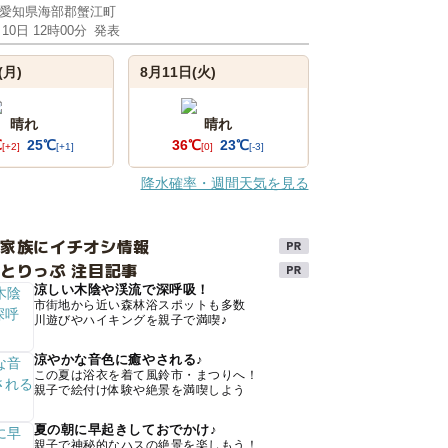
愛知県海部郡蟹江町
月10日 12時00分
発表
(月)
8月11日(火)
晴れ
晴れ
℃
25℃
36℃
23℃
[+2]
[+1]
[0]
[-3]
降水確率・週間天気を見る
け家族にイチオシ情報
とりっぷ 注目記事
涼しい木陰や渓流で深呼吸！
市街地から近い森林浴スポットも多数
川遊びやハイキングを親子で満喫♪
涼やかな音色に癒やされる♪
この夏は浴衣を着て風鈴市・まつりへ！
親子で絵付け体験や絶景を満喫しよう
夏の朝に早起きしておでかけ♪
親子で神秘的なハスの絶景を楽しもう！