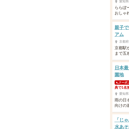
愛知県
ららぽ
おしゃ
親子で
アム
京都府
京都駅
まで五
日本最
園地
クーポ
典で1名
愛知県
雨の日
向けの
「じゃ
水あそ