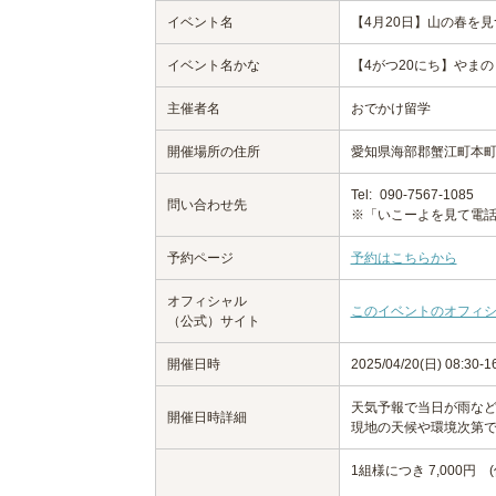
イベント名
【4月20日】山の春を
イベント名かな
【4がつ20にち】やま
主催者名
おでかけ留学
開催場所の住所
愛知県海部郡蟹江町本町1-55
Tel:
090-7567-1085
問い合わせ先
※「いこーよを見て電
予約ページ
予約はこちらから
オフィシャル
このイベントのオフィ
（公式）サイト
開催日時
2025/04/20(日) 08:30-1
天気予報で当日が雨な
開催日時詳細
現地の天候や環境次第
1組様につき 7,000円 