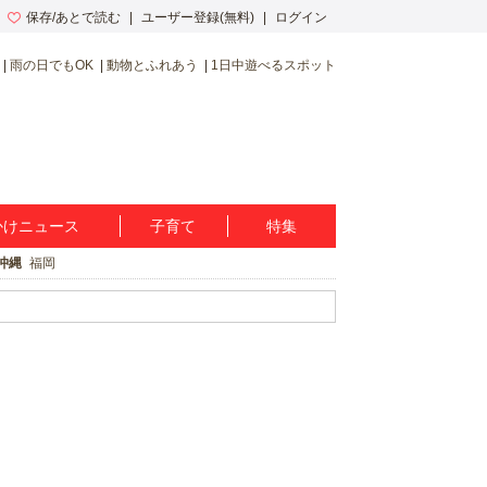
保存/あとで読む
ユーザー登録(無料)
ログイン
雨の日でもOK
動物とふれあう
1日中遊べるスポット
かけニュース
子育て
特集
沖縄
福岡