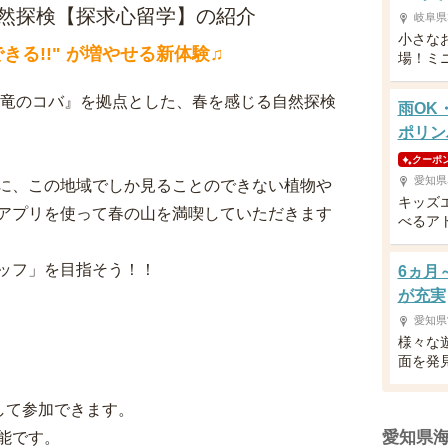
自然探検【探求心留学】の紹介
岐阜県
小さな
できる!!" が増やせる新体験♫
場！ミ
 竜のコバ』を拠点とした、春を感じる自然探検
雨OK
ポリン
クーポ
愛知県
に、この地域でしか見ることのできない植物や
キッズ
アプリを使って春の山を満喫していただきます
べるア
ッフ」を目指そう！！
6ヵ月
が充実
愛知県
様々な
面を発
して参加できます。
愛知県
能です。