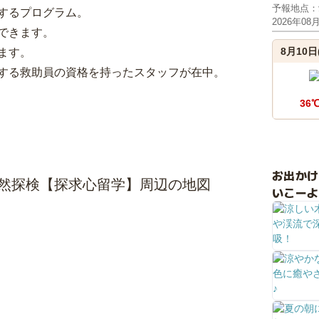
予報地点：
するプログラム。
2026年08
できます。
8月10日
ます。
する救助員の資格を持ったスタッフが在中。
36
お出か
自然探検【探求心留学】周辺の地図
いこーよ