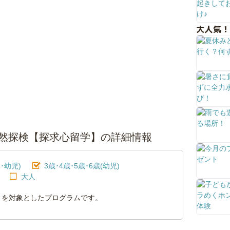
大人気！
自然探検【探求心留学】の詳細情報
･幼児)
3歳･4歳･5歳･6歳(幼児)
大人
さまを対象としたプログラムです。