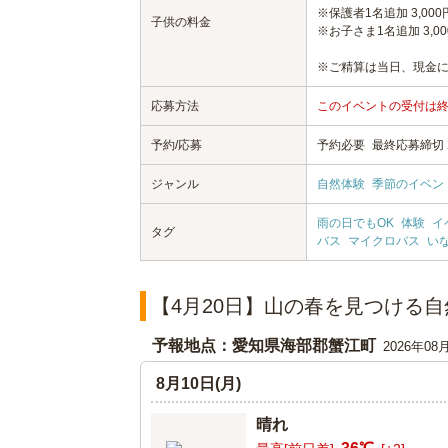
※保護者1名追加 3,000
子供の料金
※お子さま1名追加 3,00
※ご精算は当日、現金
応募方法
このイベントの受付は
予約/応募
予約必要
最終応募締切 20
ジャンル
自然体験
季節のイベン
雨の日でもOK
体験
イ
タグ
バス
マイクロバス
い
【4月20日】山の春を見つける
予報地点：愛知県海部郡蟹江町
2026年08
8月10日(月)
晴れ