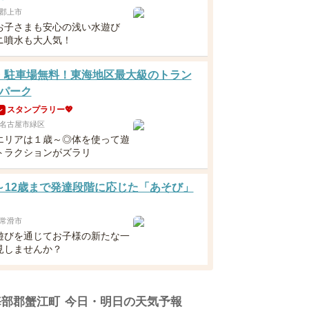
郡上市
お子さまも安心の浅い水遊び
ニ噴水も大人気！
・駐車場無料！東海地区最大級のトラン
パーク
スタンプラリー💖
ン
名古屋市緑区
エリアは１歳～◎体を使って遊
トラクションがズラリ
～12歳まで発達段階に応じた「あそび」
常滑市
遊びを通じてお子様の新たな一
見しませんか？
海部郡蟹江町
今日・明日の天気予報