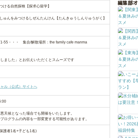
編集部
見つける自然探検【探求心留学】
のしゅんをみつけるしぜんたんけん【たんきゅうしんりゅうがく】
・・・ 集合/解散場所：the family cafe manma
話しました」とお伝えいただくとスムーズです
シャル（公式）サイトへ
6:00
ど悪天候となった場合でも開催をいたします。
でプログラムの内容を一部変更する可能性があります。
(保護者1名+子ども1名)