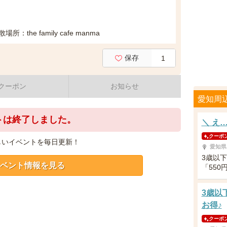
he family cafe manma
保存
1
クーポン
お知らせ
愛知周
トは終了しました。
＼ え
クーポ
しいイベントを毎日更新！
愛知県
3歳以
ベント情報を見る
「55
3歳以
お得♪
クーポ