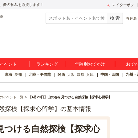
、夢の育みを応援します！
マイクーポン
春休み
イベント
ランキング
年齢別おでかけ
おで
東海
愛知
北陸・甲信越
関西
大阪
京都
兵庫
中国・四国
九州・
のイベント一覧
【4月20日】山の春を見つける自然探検【探求心留学】
自然探検【探求心留学】の基本情報
を見つける自然探検【探求心