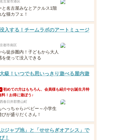
名古屋市港区
ーと名古屋みなとアクルス1階
れな猫カフェ！
没入する！チームラボのアートミュージ
京都市南区
から徒歩圏内！子どもから大人
感を使って没入できる
大級！いつでも思いっきり遊べる屋内遊
初めての方はもちろん、会員様も紹介やお誕生月特
ン
無料！お得に遊ぼう♪
西春日井郡豊山町
もへっちゃら♪ベビー～小学生
遊びが盛りだくさん！
ぶジャブ池」と「せせらぎオアシス」で
び！