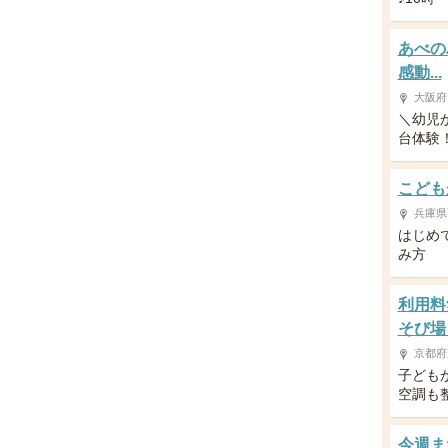
あべの
感動...
大阪府
＼幼児
台体験！／
こども
兵庫県
はじめ
み方
利用料
そび場
京都府
子ども
空調も
今週ま