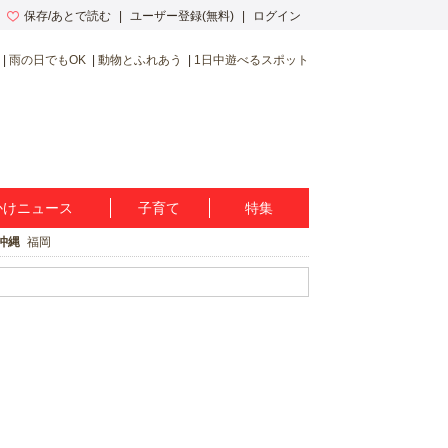
保存/あとで読む
ユーザー登録(無料)
ログイン
雨の日でもOK
動物とふれあう
1日中遊べるスポット
かけニュース
子育て
特集
沖縄
福岡