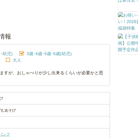
情報
･幼児)
3歳･4歳･5歳･6歳(幼児)
大人
りますが、おしゃべりが少し出来るくらいが必要かと思
び
ずむあそび
バンプ