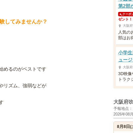
第2部
クーポ
ゼント！
験してみませんか？
大阪府
人気の
部はお
小学生
ュージ
大阪府
始めるのがベストです
3D映
トラク
やリズム、強弱などが
大阪府
す
予報地点：
2026年08
8月8日(