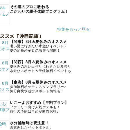
その道のプロに教わる
こだわりの親子体験プログラム！
特集をもっと見る
オススメ「注目記事」
【関東】8月＆夏休みのオススメ
暑い夏に行きたい水遊びイベント♪
夏の定番恐竜＆昆虫展も開催！
【関西】8月＆夏休みのオススメ
夏休みの思い出作りに行きたい夏祭り
水遊びスポット＆子供無料イベントも
【東海】8月＆夏休みのオススメ
参加無料ポケモンスタンプラリー♪
気分爽快水遊びスポット情報も！
いこーよおすすめ【早割プラン】
ファミリー向け人気ホテルも！
旅行の予約は早めが断然お得♪
水分補給時は要注意！
直飲みしたペットボトル、