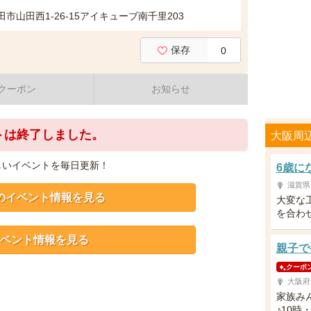
市山田西1-26-15アイキューブ南千里203
保存
0
クーポン
お知らせ
トは終了しました。
大阪周
しいイベントを毎日更新！
6歳に
滋賀県
のイベント情報を見る
大変な
を合わ
ベント情報を見る
親子で
クーポ
大阪府
家族み
♪10時