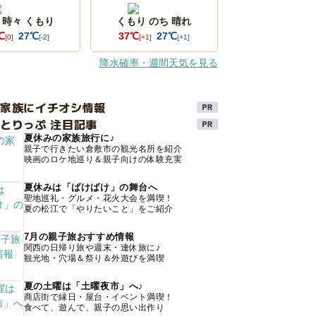
 時々 くもり
くもり のち 晴れ
℃
27℃
37℃
27℃
[0]
[-2]
[+1]
[+1]
降水確率・週間天気を見る
け家族にイチオシ情報
とりっぷ 注目記事
夏休みの家族旅行に♪
親子で行きたい倉敷市の観光名所を紹介
映画のロケ地巡り＆親子向けの体験充実
夏休みは「ばけばけ」の舞台へ
聖地巡礼・グルメ・花火大会を満喫！
夏の松江で「やりたいこと」をご紹介
7月の親子旅おすすめ情報
関西の日帰り旅や週末・連休旅に♪
観光地・穴場＆祭り＆外遊びを満喫
夏の土曜は「土曜夜市」へ♪
商店街で縁日・屋台・イベント満喫！
食べて、遊んで、親子の思い出作り