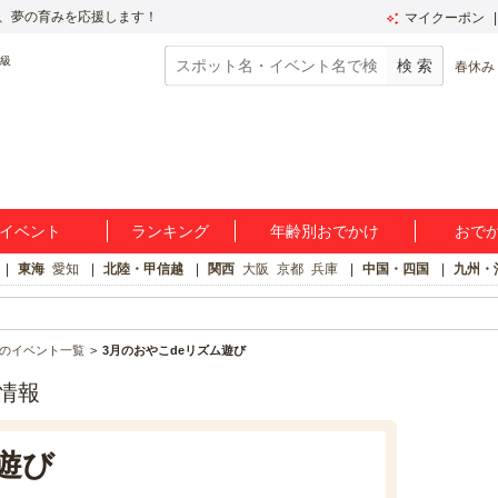
、夢の育みを応援します！
マイクーポン
春休み
イベント
ランキング
年齢別おでかけ
おで
東海
愛知
北陸・甲信越
関西
大阪
京都
兵庫
中国・四国
九州・
のイベント一覧
3月のおやこdeリズム遊び
情報
遊び