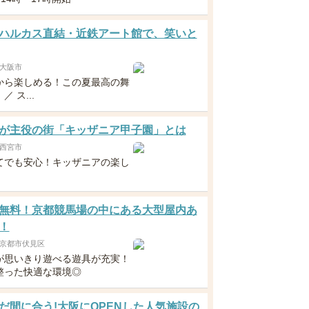
ハルカス直結・近鉄アート館で、笑いと
大阪市
から楽しめる！この夏最高の舞
 ス...
が主役の街「キッザニア甲子園」とは
西宮市
てでも安心！キッザニアの楽し
無料！京都競馬場の中にある大型屋内あ
！
京都市伏見区
が思いきり遊べる遊具が充実！
整った快適な環境◎
だ間に合う!大阪にOPENした人気施設の