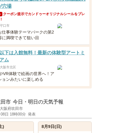
が穴場
クーポン提示でカンドゥーオリジナルシールをプレ
ン
！
守口市
お仕事体験テーマパークの第2
得に満喫できて狙い目
以下は入館無料！最新の体験型アートミ
アム
大阪市北区
像やVR体験で絵画の世界へ！ア
ションみたいに楽しめる
吹田市
今日・明日の天気予報
大阪府吹田市
月08日 18時00分
発表
土)
8月9日(日)