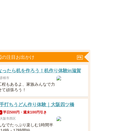
辺の注目お出かけ
なったら机を作ろう！机作り体験in滋賀
彦根市
工程もあるよ、家族みんなで力
せて頑張ろう！
手打ちうどん作り体験｜大阪四ツ橋
平日500円・週末100円引き
ン
大阪市西区
んなでたっぷり楽しむ1時間半
・14時・17時開始