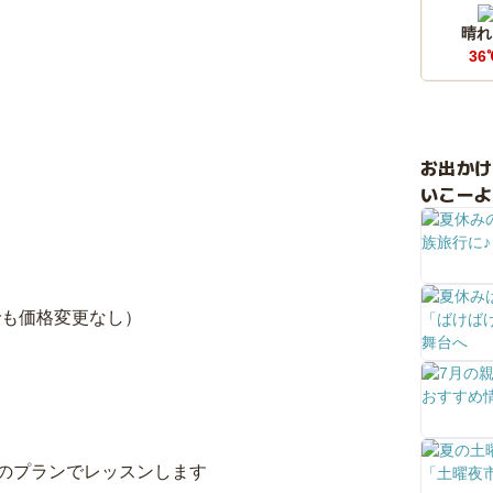
晴れ
36
お出か
いこーよ
合でも価格変更なし）
のプランでレッスンします