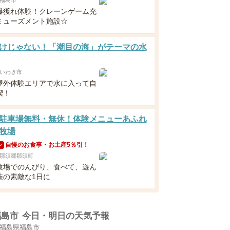
福島市
爆獲れ体験！クレーンゲーム充
ミューズメント施設☆
けじゃない！「潮目の海」がテーマの水
いわき市
屋外体験エリアで水に入って自
喫！
駐車場無料・無休！体験メニューあふれ
牧場
自慢のお食事・お土産5％引！
ン
那須郡那須町
牧場でのんびり、食べて、遊ん
族の素敵な1日に
福島市
今日・明日の天気予報
福島県福島市