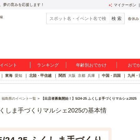
、夢の育みを応援します！
マイクーポン
春休み
イベント
ランキング
年齢別おでかけ
おで
東海
愛知
北陸・甲信越
関西
大阪
京都
兵庫
中国・四国
九州・
福島県のイベント一覧
【出店者募集開始！】5/24-25 ふくしま手づくりマルシェ2025
 ふくしま手づくりマルシェ2025の基本情