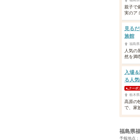
福島県
親子で
実のア
見るだ
族館
福島県
人気の
然を満
入場＆
る人気
クーポ
栃木県
高原の
で、家
福島県
予報地点：