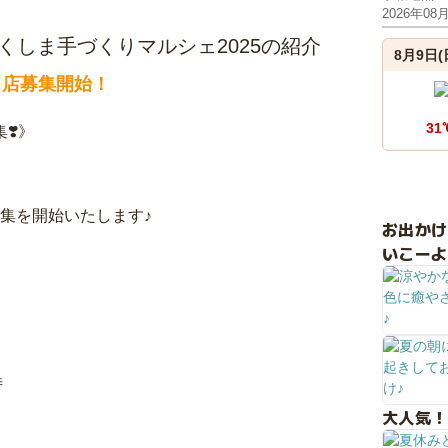
2026年08
 ふくしま手づくりマルシェ2025の紹介
8月9日(
出店募集開始！
31
❣️》
募集を開始いたします♪
お出か
いこーよ
6時
大人気！