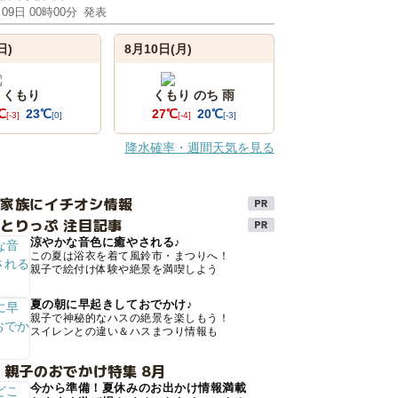
月09日 00時00分
発表
日)
8月10日(月)
くもり
くもり のち 雨
℃
23℃
27℃
20℃
[-3]
[0]
[-4]
[-3]
降水確率・週間天気を見る
け家族にイチオシ情報
とりっぷ 注目記事
涼やかな音色に癒やされる♪
この夏は浴衣を着て風鈴市・まつりへ！
親子で絵付け体験や絶景を満喫しよう
夏の朝に早起きしておでかけ♪
親子で神秘的なハスの絶景を楽しもう！
スイレンとの違い＆ハスまつり情報も
 親子のおでかけ特集 8月
今から準備！夏休みのお出かけ情報満載