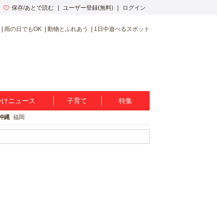
保存/あとで読む
ユーザー登録(無料)
ログイン
雨の日でもOK
動物とふれあう
1日中遊べるスポット
かけニュース
子育て
特集
沖縄
福岡