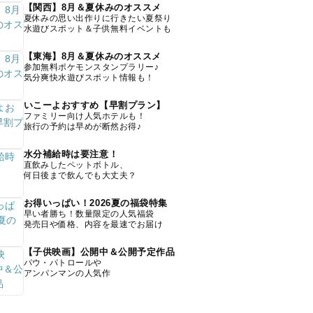
【関西】8月＆夏休みのオススメ
夏休みの思い出作りに行きたい夏祭り
水遊びスポット＆子供無料イベントも
【東海】8月＆夏休みのオススメ
参加無料ポケモンスタンプラリー♪
気分爽快水遊びスポット情報も！
いこーよおすすめ【早割プラン】
ファミリー向け人気ホテルも！
旅行の予約は早めが断然お得♪
水分補給時は要注意！
直飲みしたペットボトル、
何日後まで飲んでも大丈夫？
お得いっぱい！2026夏の福袋特集
早い者勝ち！数量限定の人気福袋
発売日や価格、内容を最速でお届け
【子供映画】公開中＆公開予定作品
パウ・パトロールや
アンパンマンの人気作