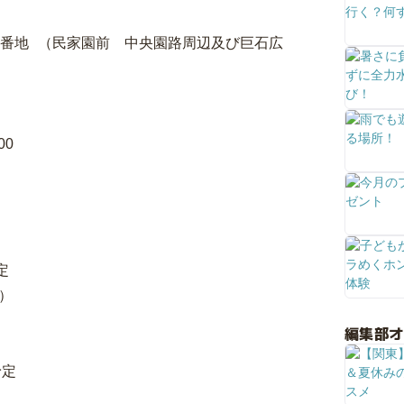
場１番地 （民家園前 中央園路周辺及び巨石広
0:00
60ブースずつ予定
）
編集部
に10ブースずつ予定