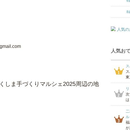
6
8
ail.com
人気おで
ス
ス
1
東
 ふくしま手づくりマルシェ2025周辺の地
リ
次
2
は
二
ル
3
福
が