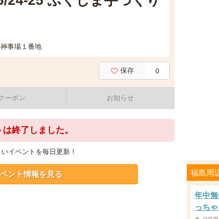
24-25 ふくしま手づくり
字神事場１番地
保存
0
クーポン
お知らせ
トは終了しました。
しいイベントを毎日更新！
福島周
ベント情報を見る
年中無
っちゃ