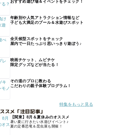
おすすめ遊び場＆イベントをチェック！
年齢別や人気アトラクション情報など
子ども大満足のプール＆水遊びスポット
全天候型スポットをチェック
屋内で一日たっぷり思いっきり遊ぼう♪
映画チケット、ムビチケ
限定グッズなどが当たる！
その道のプロに教わる
こだわりの親子体験プログラム！
特集をもっと見る
オススメ「注目記事」
【関東】8月＆夏休みのオススメ
暑い夏に行きたい水遊びイベント♪
夏の定番恐竜＆昆虫展も開催！