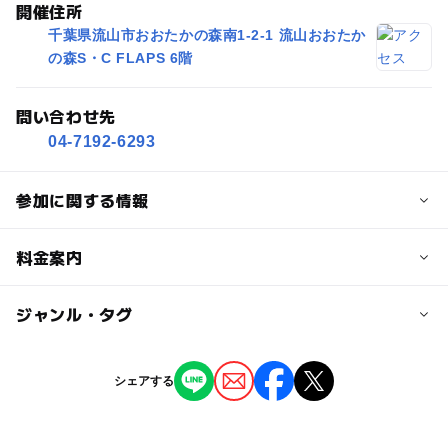
開催住所
千葉県流山市おおたかの森南1-2-1 流山おおたか
の森S・C FLAPS 6階
問い合わせ先
04-7192-6293
参加に関する情報
対象年齢
料金案内
0歳･1歳･2歳の赤ちゃん(乳児･幼児)
子供の料金
ジャンル・タグ
予約/応募
1,600円
予約必要
ジャンル
シェアする
子供の料金詳細
ミニイベント
応募方法
イベントへの参加費用と10～14時の施設利用料を併せた専
・こちらのイベントへの参加には、事前予約が必要です。
用プランの料金です。