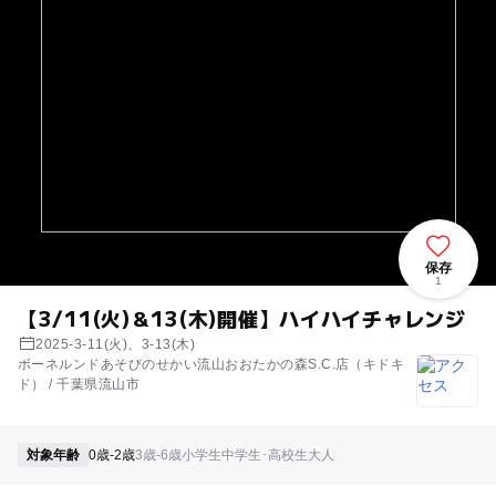
保存
1
【3/11(火)＆13(木)開催】ハイハイチャレンジ
2025-3-11(火)、3-13(木)
ボーネルンドあそびのせかい流山おおたかの森S.C.店（キドキ
ド） / 千葉県流山市
対象年齢
0歳-2歳
3歳-6歳
小学生
中学生･高校生
大人