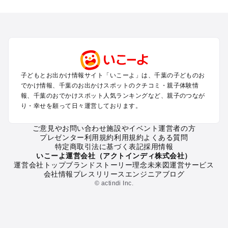
千葉のエリアからプール子ども連れのお出かけスポット
を探す
舞浜・幕張・船橋・浦安のプールお出かけ
柏・松戸・野田・取手のプールお出かけ
木更津・君津・富津・袖ヶ浦のプールお出かけ
成田・印西・酒々井のプールお出かけ
館山・南房総のプールお出かけ
子どもとお出かけ情報サイト「いこーよ」は、千葉の子どものお
九十九里・銚子のプールお出かけ
でかけ情報、千葉のお出かけスポットのクチコミ・親子体験情
千葉市・市原のプールお出かけ
報、千葉のおでかけスポット人気ランキングなど、親子のつなが
鴨川・勝浦・御宿のプールお出かけ
り・幸せを願って日々運営しております。
佐倉・四街道・八街のプールお出かけ
ご意見やお問い合わせ
施設やイベント運営者の方
プレゼンター利用規約
利用規約
よくある質問
千葉の定番お出かけスポット
特定商取引法に基づく表記
採用情報
千葉の遊園地
いこーよ運営会社（アクトインディ株式会社）
運営会社トップ
ブランドストーリー
理念
未来図
運営サービス
千葉の動物園
会社情報
プレスリリース
エンジニアブログ
千葉のバーベキュー
© actindi Inc.
千葉の釣り
千葉の牧場
千葉のプール
千葉のアスレチック