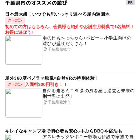
千葉県内のオススメの遊び
タグ
店頭もしくはお電話にてお問い合せください。
平日マンスリーパスをお買い上げ、お持ちのお客様は無料
・ご友人の分のご予約を、代表者様から一緒に承る事はで
でイベントにご参加いただけます。
日本最大級！いつでも思いっきり遊べる屋内遊園地
からだあそび
親子で楽しめる
雨の日でもOK
きません。
クーポン
ハイハイレース
参加されるご家族様ごとにご予約をお願いします。
初めての方はもちろん、会員様も紹介やお誕生月特典で1名無料！
大人の料金
お得に遊ぼう♪
・事前予約の受付はイベント開催前日の19:00まで、
700円
雨の日もへっちゃら♪ベビー～小学生向けの
もしくは定員に達し次第終了いたします。
遊びが盛りだくさん！
千葉県船橋市
大人の料金詳細
イベントへの参加費用と10～14時の施設利用料を併せた専
用プランの料金です。
平日マンスリーパスをお買い上げ、お持ちのお客様は無料
屋外360度パノラマ映像×自然VRの特別体験！
でイベントにご参加いただけます。
入園料300円引き！！
クーポン
自然を走るミニSL森の風を感じ過去と未来の
別世界に出発！
千葉県君津市
キレイなキャンプ場で初心者も安心♪手ぶらBBQや宿泊も
アスレチックやポニー牧場も併設で家族で自