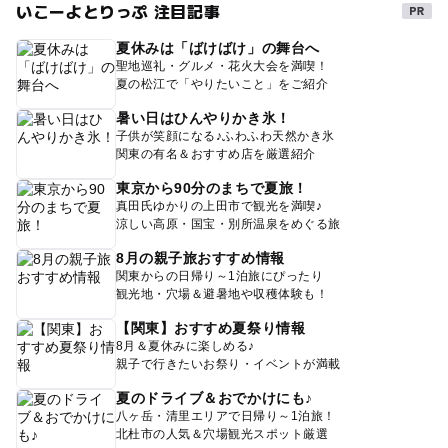
いこーよとりっぷ 注目記事
夏休みは「ばけばけ」の舞台へ
聖地巡礼・グルメ・花火大会を満喫！
夏の松江で「やりたいこと」をご紹介
暑い日はひんやりかき氷！
子供が笑顔になる♪ふわふわ天然かき氷
関東の有名＆おすすめ店を厳選紹介
東京から90分のまちで夏旅！
真田氏ゆかりの上田市で観光を満喫♪
涼しい高原・国宝・別所温泉をめぐる旅
8月の親子旅おすすめ情報
関東からの日帰り～1泊旅にぴったり
観光地・穴場＆避暑地や収穫体験も！
【関東】おすすめ夏祭り情報
8月＆夏休みに楽しめる♪
親子で行きたいお祭り・イベントが満載
夏のドライブ＆おでかけにも♪
八ヶ岳・清里エリアで日帰り～1泊旅！
北杜市の人気＆穴場観光スポット厳選