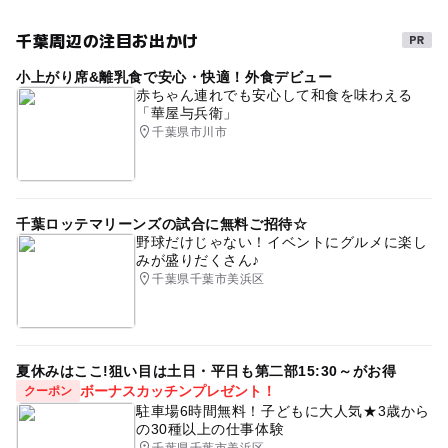
千葉周辺の注目お出かけ
小上がり席&離乳食で安心・快適！外食デビュー
赤ちゃん連れでも安心して和食を味わえる
「華屋与兵衛」
千葉県市川市
千葉ロッテマリーンズの試合に無料ご招待☆
野球だけじゃない！イベントにグルメに楽し
みが盛りだくさん♪
千葉県千葉市美浜区
夏休みはここ!狙い目は土日・平日も第二部15:30～がお得
ボーナスカッチンプレゼント！
クーポン
駐車場6時間無料！子どもに大人気★3歳から
の30種以上の仕事体験
千葉県千葉市美浜区