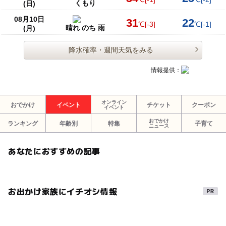
くもり
(日)
08月10日
31
22
℃
[-3]
℃
[-1]
晴れ のち 雨
(月)
降水確率・週間天気をみる
情報提供：
オンライン
おでかけ
イベント
チケット
クーポン
イベント
おでかけ
ランキング
年齢別
特集
子育て
ニュース
あなたにおすすめの記事
お出かけ家族にイチオシ情報