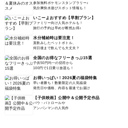
参加無料ポケモンスタンプラリー♪
気分爽快水遊びスポット情報も！
いこーよおすすめ【早割プラン】
ファミリー向け人気ホテルも！
旅行の予約は早めが断然お得♪
水分補給時は要注意！
直飲みしたペットボトル、
何日後まで飲んでも大丈夫？
全国のお得なフリーきっぷ15選
子供50円均一の切符から
100円で1日乗り放題も！
お得いっぱい！2026夏の福袋特集
早い者勝ち！数量限定の人気福袋
発売日や価格、内容を最速でお届け
【子供映画】公開中＆公開予定作品
パウ・パトロールや
アンパンマンの人気作