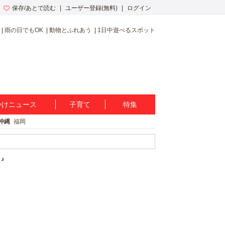
保存/あとで読む
ユーザー登録(無料)
ログイン
雨の日でもOK
動物とふれあう
1日中遊べるスポット
かけニュース
子育て
特集
沖縄
福岡
う』