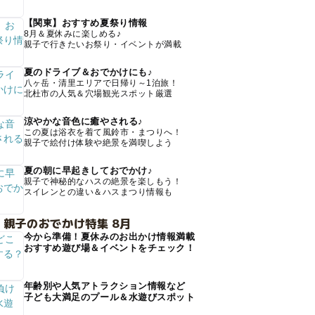
【関東】おすすめ夏祭り情報
8月＆夏休みに楽しめる♪
親子で行きたいお祭り・イベントが満載
夏のドライブ＆おでかけにも♪
八ヶ岳・清里エリアで日帰り～1泊旅！
北杜市の人気＆穴場観光スポット厳選
涼やかな音色に癒やされる♪
この夏は浴衣を着て風鈴市・まつりへ！
親子で絵付け体験や絶景を満喫しよう
夏の朝に早起きしておでかけ♪
親子で神秘的なハスの絶景を楽しもう！
スイレンとの違い＆ハスまつり情報も
 親子のおでかけ特集 8月
今から準備！夏休みのお出かけ情報満載
おすすめ遊び場＆イベントをチェック！
年齢別や人気アトラクション情報など
子ども大満足のプール＆水遊びスポット