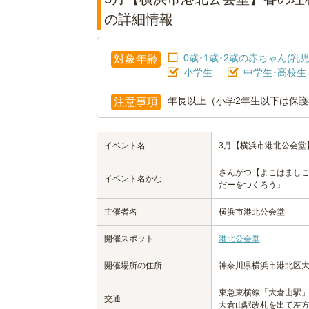
の詳細情報
0歳･1歳･2歳の赤ちゃん(乳児
対象年齢
小学生
中学生･高校生
年長以上（小学2年生以下は保護
注意事項
イベント名
3月【横浜市港北公会堂
さんがつ【よこはまし
イベント名かな
だーをつくろう』
主催者名
横浜市港北公会堂
開催スポット
港北公会堂
開催場所の住所
神奈川県横浜市港北区大豆
東急東横線「大倉山駅」 
交通
大倉山駅改札を出て左方