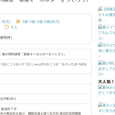
･幼児)
3歳･4歳･5歳･6歳(幼児)
大人
者同伴）
】春の理科講座『基板キーホルダーをつくろう』
こうほくこうかいどう】しゅんのりかこうざ『もといたきーほる
大人気！
戸町26-1
徒歩約 7 分
向の商店街を抜け、綱島街道を渡り右方向 港北区役所隣接