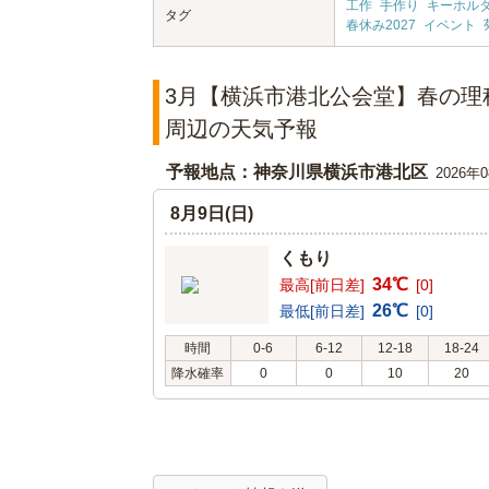
工作
手作り
キーホル
タグ
春休み2027
イベント
3月【横浜市港北公会堂】春の理
周辺の天気予報
予報地点：神奈川県横浜市港北区
2026年
8月9日(日)
くもり
34℃
最高[前日差]
[0]
26℃
最低[前日差]
[0]
時間
0-6
6-12
12-18
18-24
降水確率
0
0
10
20