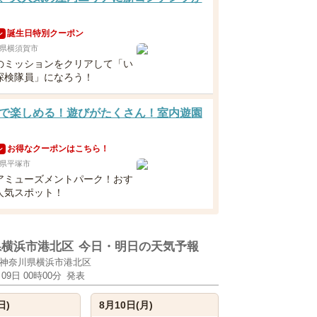
誕生日特別クーポン
ン
県横須賀市
のミッションをクリアして「い
探検隊員」になろう！
で楽しめる！遊びがたくさん！室内遊園
お得なクーポンはこちら！
ン
県平塚市
アミューズメントパーク！おす
人気スポット！
県横浜市港北区
今日・明日の天気予報
神奈川県横浜市港北区
月09日 00時00分
発表
日)
8月10日(月)