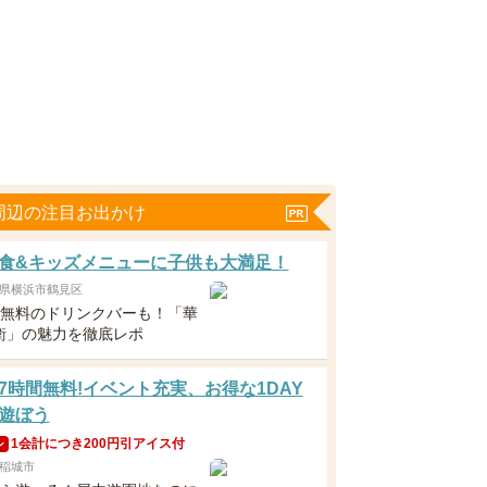
周辺の注目お出かけ
食&キッズメニューに子供も大満足！
県横浜市鶴見区
下無料のドリンクバーも！「華
衛」の魅力を徹底レポ
7時間無料!イベント充実、お得な1DAY
遊ぼう
1会計につき200円引アイス付
ン
稲城市