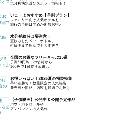
気分爽快水遊びスポット情報も！
いこーよおすすめ【早割プラン】
ファミリー向け人気ホテルも！
旅行の予約は早めが断然お得♪
水分補給時は要注意！
直飲みしたペットボトル、
何日後まで飲んでも大丈夫？
全国のお得なフリーきっぷ15選
子供50円均一の切符から
100円で1日乗り放題も！
お得いっぱい！2026夏の福袋特集
早い者勝ち！数量限定の人気福袋
発売日や価格、内容を最速でお届け
【子供映画】公開中＆公開予定作品
パウ・パトロールや
アンパンマンの人気作