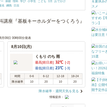
ダー
体験
理科
学び
小学生
こども
3月
おでかけ
菊名
綱島
日吉
科講座『基板キーホルダーをつくろう』
08月09日 00時00分発表
8月10日(月)
くもり のち 雨
32℃
最高[前日差]
[-2]
23℃
最低[前日差]
[-3]
時間
0-6
6-12
12-18
18-24
降水確率
10
20
10
20
降水確率・週間天気を見る
情報提供：