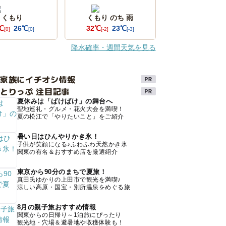
くもり
くもり のち 雨
℃
26℃
32℃
23℃
[0]
[0]
[-2]
[-3]
降水確率・週間天気を見る
け家族にイチオシ情報
とりっぷ 注目記事
夏休みは「ばけばけ」の舞台へ
聖地巡礼・グルメ・花火大会を満喫！
夏の松江で「やりたいこと」をご紹介
暑い日はひんやりかき氷！
子供が笑顔になる♪ふわふわ天然かき氷
関東の有名＆おすすめ店を厳選紹介
東京から90分のまちで夏旅！
真田氏ゆかりの上田市で観光を満喫♪
涼しい高原・国宝・別所温泉をめぐる旅
8月の親子旅おすすめ情報
関東からの日帰り～1泊旅にぴったり
観光地・穴場＆避暑地や収穫体験も！