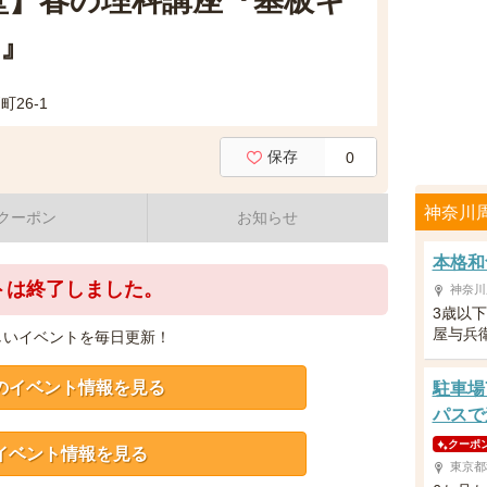
堂】春の理科講座『基板キ
』
26-1
保存
0
神奈川
クーポン
お知らせ
本格和
トは終了しました。
神奈川
3歳以
屋与兵
しいイベントを毎日更新！
のイベント情報を見る
駐車場
パスで
クーポ
イベント情報を見る
東京都