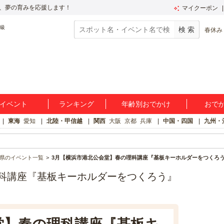
、夢の育みを応援します！
マイクーポン
春休み
イベント
ランキング
年齢別おでかけ
おで
東海
愛知
北陸・甲信越
関西
大阪
京都
兵庫
中国・四国
九州・
県のイベント一覧
3月【横浜市港北公会堂】春の理科講座『基板キーホルダーをつくろ
科講座『基板キーホルダーをつくろう』