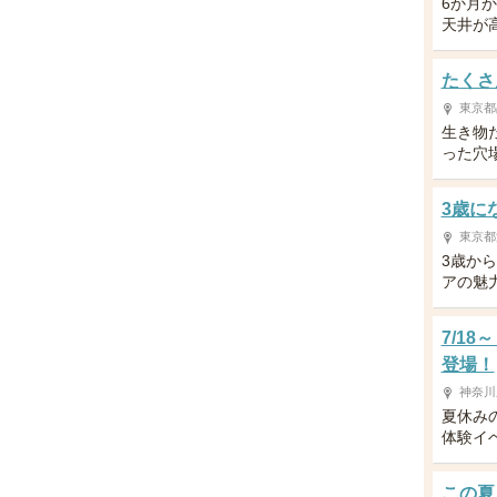
6か月
天井が
たくさ
東京都
生き物
った穴
3歳に
東京都
3歳か
アの魅
7/1
登場！
神奈川
夏休み
体験イ
この夏