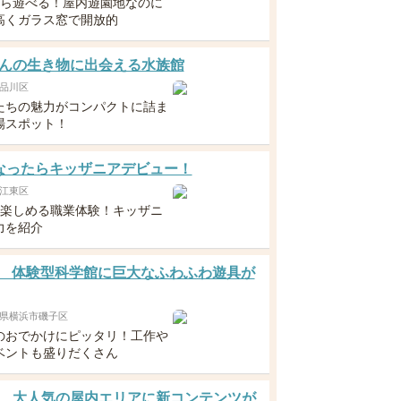
から遊べる！屋内遊園地なのに
高くガラス窓で開放的
んの生き物に出会える水族館
品川区
たちの魅力がコンパクトに詰ま
場スポット！
なったらキッザニアデビュー！
江東区
ら楽しめる職業体験！キッザニ
力を紹介
8～ 体験型科学館に巨大なふわふわ遊具が
県横浜市磯子区
のおでかけにピッタリ！工作や
ベントも盛りだくさん
、大人気の屋内エリアに新コンテンツが