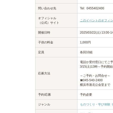
問い合わせ先
Tel:
0455402400
オフィシャル
このイベントのオフィ
（公式）サイト
開催日時
2025/03/22(土) 13:00-1
子供の料金
1,000円
定員
各回10組
電話か受付窓口にてご
3/15(土)13時～予約開始
応募方法
～ご予約・お問合せ～
☎045-540-2400
横浜市港北公会堂まで
予約/応募
予約必要
ジャンル
ものづくり・学び体験