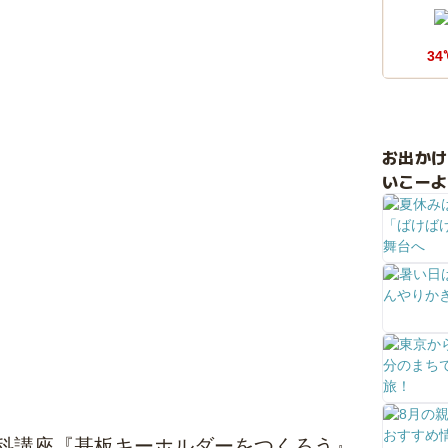
34
お出か
いこーよ
科講座『基板キーホルダーをつくろう』