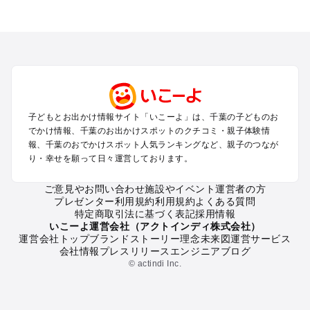
千葉のエリアからプール子ども連れのお出かけスポット
を探す
舞浜・幕張・船橋・浦安のプールお出かけ
柏・松戸・野田・取手のプールお出かけ
木更津・君津・富津・袖ヶ浦のプールお出かけ
成田・印西・酒々井のプールお出かけ
館山・南房総のプールお出かけ
子どもとお出かけ情報サイト「いこーよ」は、千葉の子どものお
九十九里・銚子のプールお出かけ
でかけ情報、千葉のお出かけスポットのクチコミ・親子体験情
千葉市・市原のプールお出かけ
報、千葉のおでかけスポット人気ランキングなど、親子のつなが
鴨川・勝浦・御宿のプールお出かけ
り・幸せを願って日々運営しております。
佐倉・四街道・八街のプールお出かけ
ご意見やお問い合わせ
施設やイベント運営者の方
プレゼンター利用規約
利用規約
よくある質問
千葉の定番お出かけスポット
特定商取引法に基づく表記
採用情報
千葉の遊園地
いこーよ運営会社（アクトインディ株式会社）
運営会社トップ
ブランドストーリー
理念
未来図
運営サービス
千葉の動物園
会社情報
プレスリリース
エンジニアブログ
千葉のバーベキュー
© actindi Inc.
千葉の釣り
千葉の牧場
千葉のプール