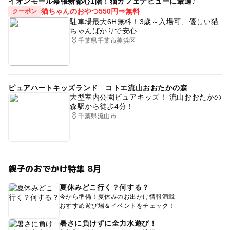
イオンモール幕張新都心1階！猫カフェデビューに最適♪
猫ちゃんのおやつ550円⇒無料
クーポン
駐車場最大6H無料！3歳～入場可、優しい猫
ちゃんばかりで安心
千葉県千葉市美浜区
ピュアハートキッズランド コトエ流山おおたかの森
大型室内公園ピュアキッズ！ 流山おおたかの
森駅から徒歩4分！
千葉県流山市
親子のおでかけ特集 8月
夏休みどこ行く？何する？
今から準備！夏休みのお出かけ情報満載
おすすめ遊び場＆イベントをチェック！
暑さに負けずに全力水遊び！