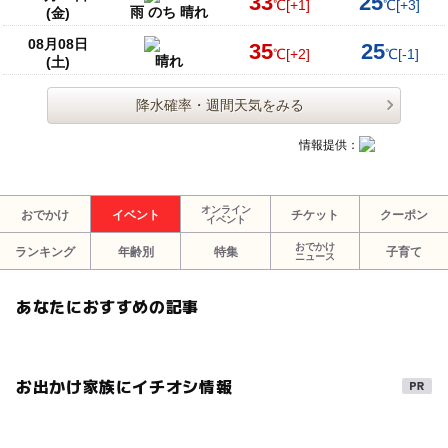
33
25
℃
[+1]
℃
[+3]
雨 のち 晴れ
(金)
08月08日
35
25
℃
[+2]
℃
[-1]
晴れ
(土)
降水確率・週間天気をみる
情報提供：
オンライン
おでかけ
イベント
チケット
クーポン
イベント
おでかけ
ランキング
年齢別
特集
子育て
ニュース
あなたにおすすめの記事
お出かけ家族にイチオシ情報