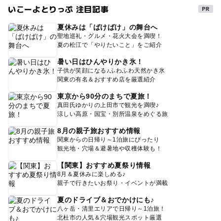
いこーよとりっぷ 注目記事
夏休みは「ばけばけ」の舞台へ
聖地巡礼・グルメ・花火大会を満喫！
夏の松江で「やりたいこと」をご紹介
暑い日はひんやりかき氷！
子供が笑顔になる♪ふわふわ天然かき氷
関東の有名＆おすすめ店を厳選紹介
東京から90分のまちで夏旅！
真田氏ゆかりの上田市で観光を満喫♪
涼しい高原・国宝・別所温泉をめぐる旅
8月の親子旅おすすめ情報
関東からの日帰り～1泊旅にぴったり
観光地・穴場＆避暑地や収穫体験も！
【関東】おすすめ夏祭り情報
8月＆夏休みに楽しめる♪
親子で行きたいお祭り・イベントが満載
夏のドライブ＆おでかけにも♪
八ヶ岳・清里エリアで日帰り～1泊旅！
北杜市の人気＆穴場観光スポット厳選