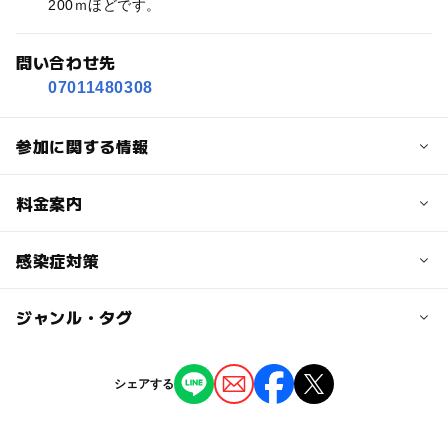
200ｍほどです。
問い合わせ先
07011480308
参加に関する情報
定員
料金案内
40人
子供の料金
感染症対策
定員詳細
2,500円
安全管理の為人数制限させていただいています。
ジャンル・タグ
当フィールドでは以下の対策を行っております。
先着順ですのでご予約はお早めにお願いいたします。
子供の料金詳細
・入場者制限
レンタルを使わない場合は2500円です。
ジャンル
対象年齢
・スタッフの体調管理の徹底
シェアする
レンタルセット(銃、ゴーグルのレンタル、BB弾、参加費
街なかイベント
小学生
込み)ご利用時は3500円です。
中学生･高校生
大人