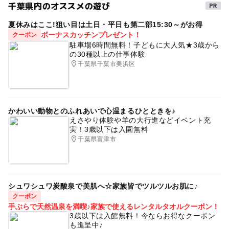
千葉県内のオススメの遊び
予約/応募
大人の料金
タグ
予約必要
2,500円
夏休みはここ!狙い目は土日・平日も第二部15:30～がお得
駐車場無料
サバゲー
親子
デビュー
10禁
最終応募締切 2025-4-26(土)
ボーナスカッチンプレゼント！
クーポン
親子で体験
サバイバルゲーム
手ぶらでOK
駐車場6時間無料！子どもに大人気★3歳から
大人の料金詳細
の30種以上の仕事体験
注意・制限事項
親子体験
レンタルを使わない場合は2500円です。
小学生
千葉県千葉市美浜区
安全の為小学生以上の方しか参加できません。
レンタルセット(銃、ゴーグルのレンタル、BB弾、参加費
込み)ご利用時は3500円です。
参加はご予約制になっております。
予約はHP（https://www.battle-airsoft.com/）からお願い
かわいい動物とのふれあいで心温まるひとときを♪
えさやり体験や羊の大行進などイベント充
します。
実！3歳以下は入園無料
千葉県富津市
質問等あればお気軽にお問い合わせください。
応募方法
シュワシュワ炭酸泉で美肌へ☆家族皆でツルツルお肌に♪
このイベントの受付は終了しました。
クーポン
手ぶらで天然温泉を満喫♪家族で使えるレンタルタオルクーポン！
3歳以下は入館無料！今ならお得なクーポン
予約ページ
も進呈中♪