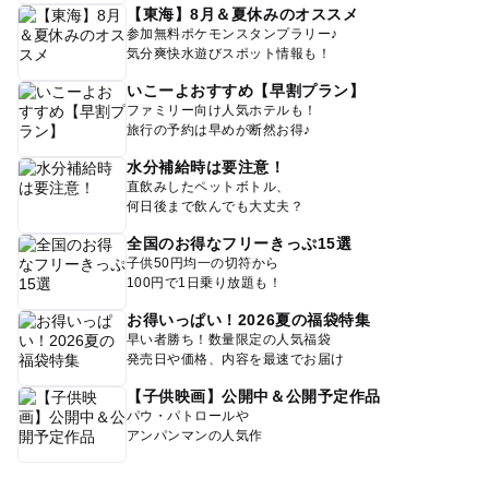
【東海】8月＆夏休みのオススメ
参加無料ポケモンスタンプラリー♪
気分爽快水遊びスポット情報も！
いこーよおすすめ【早割プラン】
ファミリー向け人気ホテルも！
旅行の予約は早めが断然お得♪
水分補給時は要注意！
直飲みしたペットボトル、
何日後まで飲んでも大丈夫？
全国のお得なフリーきっぷ15選
子供50円均一の切符から
100円で1日乗り放題も！
お得いっぱい！2026夏の福袋特集
早い者勝ち！数量限定の人気福袋
発売日や価格、内容を最速でお届け
【子供映画】公開中＆公開予定作品
パウ・パトロールや
アンパンマンの人気作