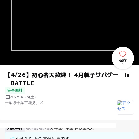
保存
3
【4/26】初心者大歓迎！ 4月親子サバゲー in
BATTLE
完全無料
2025-4-26(土)
千葉県千葉市花見川区
対象年齢
0歳-2歳
3歳-6歳
小学生
中学生･高校生
大人
小学生以上の方が対象です