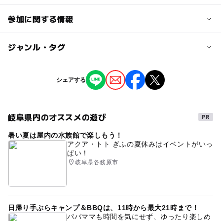
参加に関する情報
定員
ジャンル・タグ
20人
ジャンル
シェアする
定員詳細
街なかイベント
混雑状況によっては受付を制限させていただきます。
岐阜県内のオススメの遊び
タグ
対象年齢
暑い夏は屋内の水族館で楽しもう！
雨でも遊べる
岐阜
家族
雨の日
室内
0歳･1歳･2歳の赤ちゃん(乳児･幼児)
アクア・トト ぎふの夏休みはイベントがいっ
3歳･4歳･5歳･6歳(幼児)
小学生
中学生･高校生
大人
ぱい！
おもちゃ
修理
治す
よみがえる
また使える
岐阜県各務原市
音が鳴らない
おもちゃ病院
大切
思い出
予約/応募
予約不要
ドリームシアター岐阜
子ども
大人
イベント
家庭
第4土曜
日帰り手ぶらキャンプ＆BBQは、11時から最大21時まで！
注意・制限事項
パパママも時間を気にせず、ゆったり楽しめ