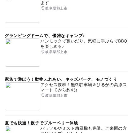
ます
１．修理の際は慎重に取り扱いますが、修理できない場合
岐阜県郡上市
もあります。
２．おもちゃ修理はボランティア活動です。修理費用は無
料ですが部品交換・改造が必要な時は、実費がかかりま
す。
グランピングドームで、優雅なキャンプ♪
３．お預かりしたおもちゃで、３ヶ月以内に引取りのない
ハンモックで寛いだり、気軽に手ぶらでBBQ
ものは処分します。
を楽しめる♪
※故障の内容で修理できないものもあります。
岐阜県郡上市
〇返却予定日に引き取られない場合は、必ずご連絡くださ
い。
立体駐車場は、高さ１８０ｃｍ以下の車が利用でき、最大
２６台収容可能です。(※一部対象外車有)
家族で遊ぼう！動物ふれあい、キッズパーク、モノづくり
アクセス抜群！無料駐車場＆ひるがの高原ス
当館をご利用の場合は入庫から２時間無料です。以後３０
マートICから約4分
分ごとに１６０円加算します。
岐阜県郡上市
夏でも快適！親子でブルーベリー体験
パラソルやミスト扇風機も完備。ご来園の方