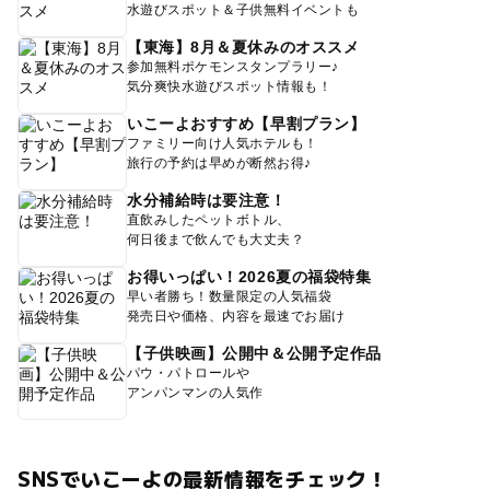
水遊びスポット＆子供無料イベントも
【東海】8月＆夏休みのオススメ
参加無料ポケモンスタンプラリー♪
気分爽快水遊びスポット情報も！
いこーよおすすめ【早割プラン】
ファミリー向け人気ホテルも！
旅行の予約は早めが断然お得♪
水分補給時は要注意！
直飲みしたペットボトル、
何日後まで飲んでも大丈夫？
お得いっぱい！2026夏の福袋特集
早い者勝ち！数量限定の人気福袋
発売日や価格、内容を最速でお届け
【子供映画】公開中＆公開予定作品
パウ・パトロールや
アンパンマンの人気作
SNSでいこーよの最新情報をチェック！