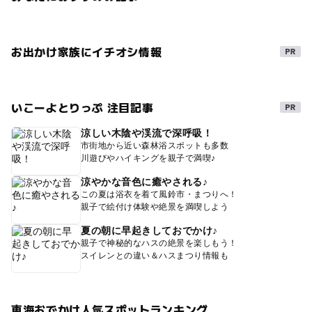
お出かけ家族にイチオシ情報
いこーよとりっぷ 注目記事
涼しい木陰や渓流で深呼吸！
市街地から近い森林浴スポットも多数
川遊びやハイキングを親子で満喫♪
涼やかな音色に癒やされる♪
この夏は浴衣を着て風鈴市・まつりへ！
親子で絵付け体験や絶景を満喫しよう
夏の朝に早起きしておでかけ♪
親子で神秘的なハスの絶景を楽しもう！
スイレンとの違い＆ハスまつり情報も
東海おでかけ人気スポットランキング