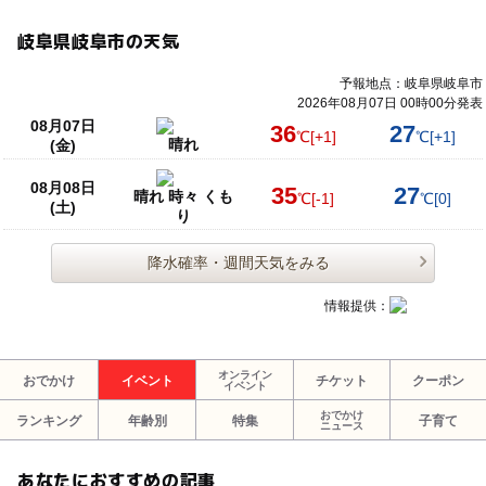
岐阜県岐阜市の天気
予報地点：岐阜県岐阜市
2026年08月07日 00時00分発表
08月07日
36
27
℃
[+1]
℃
[+1]
晴れ
(金)
08月08日
35
27
晴れ 時々 くも
℃
[-1]
℃
[0]
(土)
り
降水確率・週間天気をみる
情報提供：
オンライン
おでかけ
イベント
チケット
クーポン
イベント
おでかけ
ランキング
年齢別
特集
子育て
ニュース
あなたにおすすめの記事