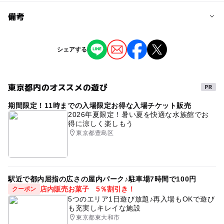
予約/応募
備考
問い合わせ先に直接ご確認ください。
※掲載の情報は天候や主催者側の都合などにより変更にな
シェアする
ることがあります。
情報提供：イベントバンク
東京都内のオススメの遊び
期間限定！11時までの入場限定お得な入場チケット販売
2026年夏限定！暑い夏を快適な水族館でお
得に涼しく楽しもう
東京都豊島区
駅近で都内屈指の広さの屋内パーク♪駐車場7時間で100円
店内販売お菓子 5％割引き！
クーポン
5つのエリア1日遊び放題♪再入場もOKで遊び
も充実しキレイな施設
東京都東大和市