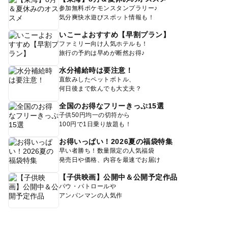
参加無料ポケモンスタンプラリー♪
気分爽快水遊びスポット情報も！
いこーよおすすめ【早割プラン】
ファミリー向け人気ホテルも！
旅行の予約は早めが断然お得♪
水分補給時は要注意！
直飲みしたペットボトル、
何日後まで飲んでも大丈夫？
全国のお得なフリーきっぷ15選
子供50円均一の切符から
100円で1日乗り放題も！
お得いっぱい！2026夏の福袋特集
早い者勝ち！数量限定の人気福袋
発売日や価格、内容を最速でお届け
【子供映画】公開中＆公開予定作品
パウ・パトロールや
アンパンマンの人気作