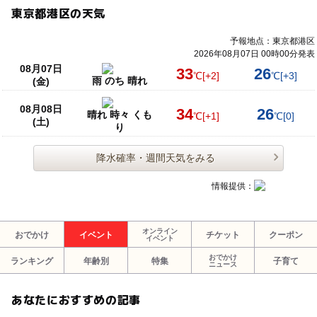
東京都港区の天気
予報地点：東京都港区
2026年08月07日 00時00分発表
08月07日
33
26
℃
[+2]
℃
[+3]
雨 のち 晴れ
(金)
08月08日
34
26
晴れ 時々 くも
℃
[+1]
℃
[0]
(土)
り
降水確率・週間天気をみる
情報提供：
オンライン
おでかけ
イベント
チケット
クーポン
イベント
おでかけ
ランキング
年齢別
特集
子育て
ニュース
あなたにおすすめの記事