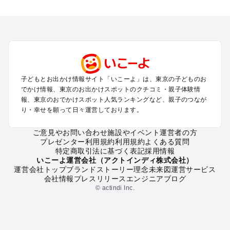
東京のエリアからプール子ども連れのお出かけスポット
を探す
立川・国分寺・八王子・昭島・多摩のプールお出かけ
お台場・品川・新橋・汐留・豊洲のプールお出かけ
上野・浅草・錦糸町・両国のプールお出かけ
町田・相模原・愛川・上野原のプールお出かけ
渋谷・原宿・恵比寿・中目黒・自由が丘のプールお出かけ
子どもとお出かけ情報サイト「いこーよ」は、東京の子どものお
池袋・赤羽・王子・巣鴨・目白・石神井のプールお出かけ
でかけ情報、東京のお出かけスポットのクチコミ・親子体験情
新宿・高田馬場・代々木・千駄ヶ谷のプールお出かけ
報、東京のおでかけスポット人気ランキングなど、親子のつなが
銀座・丸の内・日本橋・有楽町・築地・月島のプールお出かけ
り・幸せを願って日々運営しております。
吉祥寺・三鷹・中野・高円寺・荻窪・阿佐谷のプールお出かけ
小金井・小平・西東京・東村山・東久留米のプールお出かけ
ご意見やお問い合わせ
施設やイベント運営者の方
プレゼンター利用規約
利用規約
よくある質問
府中・調布・狛江のプールお出かけ
特定商取引法に基づく表記
採用情報
青梅・奥多摩のプールお出かけ
いこーよ運営会社（アクトインディ株式会社）
蒲田・大森・羽田周辺のプールお出かけ
運営会社トップ
ブランドストーリー
理念
未来図
運営サービス
会社情報
プレスリリース
エンジニアブログ
葛西・新木場・亀戸・亀有・柴又のプールお出かけ
© actindi Inc.
北千住・日暮里・荒川のプールお出かけ
二子玉川・三軒茶屋・駒沢・世田谷のプールお出かけ
秋葉原・神田・御茶ノ水・神楽坂・後楽園・九段下のプールお
出かけ