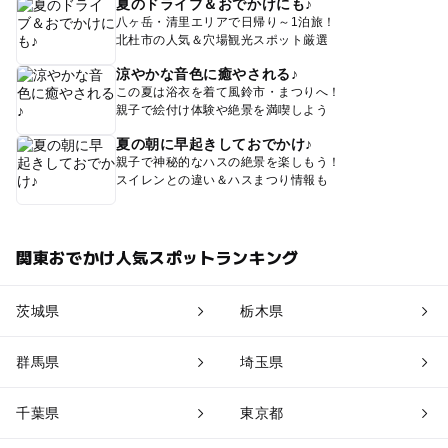
夏のドライブ＆おでかけにも♪
八ヶ岳・清里エリアで日帰り～1泊旅！
北杜市の人気＆穴場観光スポット厳選
涼やかな音色に癒やされる♪
この夏は浴衣を着て風鈴市・まつりへ！
親子で絵付け体験や絶景を満喫しよう
夏の朝に早起きしておでかけ♪
親子で神秘的なハスの絶景を楽しもう！
スイレンとの違い＆ハスまつり情報も
関東おでかけ人気スポットランキング
茨城県
栃木県
群馬県
埼玉県
千葉県
東京都