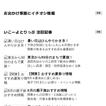
お出かけ家族にイチオシ情報
いこーよとりっぷ 注目記事
暑い日はひんやりかき氷！
子供が笑顔になる♪ふわふわ天然かき氷
関東の有名＆おすすめ店を厳選紹介
東京から90分のまちで夏旅！
真田氏ゆかりの上田市で観光を満喫♪
涼しい高原・国宝・別所温泉をめぐる旅
【関東】おすすめ夏祭り情報
8月＆夏休みに楽しめる♪
親子で行きたいお祭り・イベントが満載
8月の親子旅おすすめ情報
関東からの日帰り～1泊旅にぴったり
観光地・穴場＆避暑地や収穫体験も！