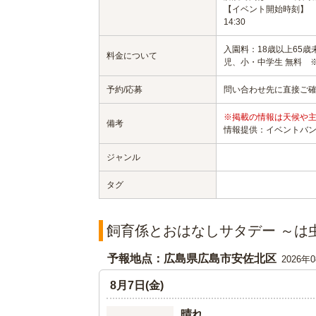
【イベント開始時刻】
14:30
入園料：18歳以上65歳未
料金について
児、小・中学生 無料 
予約/応募
問い合わせ先に直接ご
※掲載の情報は天候や
備考
情報提供：イベントバ
ジャンル
タグ
飼育係とおはなしサタデー ～は
予報地点：広島県広島市安佐北区
2026年
8月7日(金)
晴れ