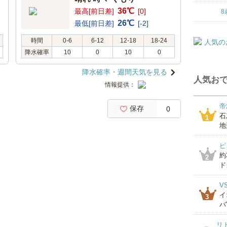
36℃
最高[前日差]
[0]
8
26℃
最低[前日差]
[-2]
時間
0-6
6-12
12-18
18-24
降水確率
10
0
10
0
降水確率・週間天気を見る
人気おで
情報提供：
帝
保存
0
石
1
地
ピ
約
2
ド」
V
イ
3
バ
リ