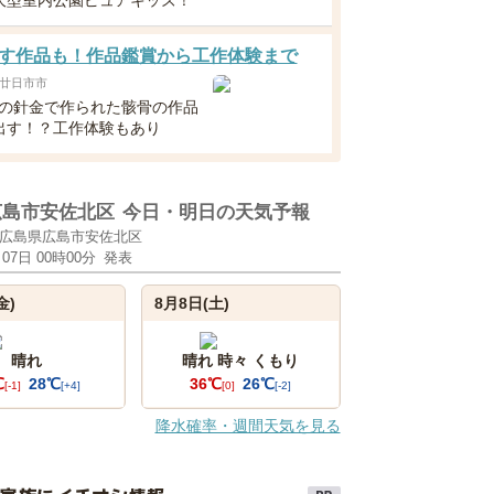
大型室内公園ピュアキッズ！
す作品も！作品鑑賞から工作体験まで
廿日市市
えの針金で作られた骸骨の作品
出す！？工作体験もあり
広島市安佐北区
今日・明日の天気予報
広島県広島市安佐北区
月07日 00時00分
発表
金)
8月8日(土)
晴れ
晴れ 時々 くもり
℃
28℃
36℃
26℃
[-1]
[+4]
[0]
[-2]
降水確率・週間天気を見る