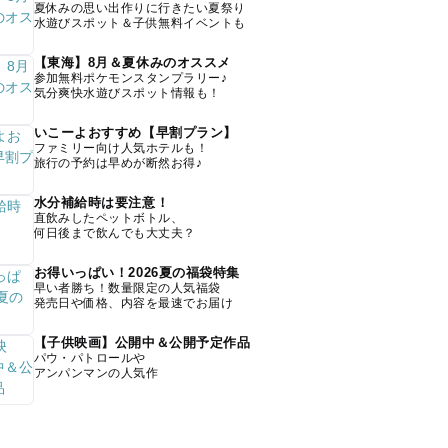
夏休みの思い出作りに行きたい夏祭り
水遊びスポット＆子供無料イベントも
【東海】8月＆夏休みのオススメ
参加無料ポケモンスタンプラリー♪
気分爽快水遊びスポット情報も！
いこーよおすすめ【早割プラン】
ファミリー向け人気ホテルも！
旅行の予約は早めが断然お得♪
水分補給時は要注意！
直飲みしたペットボトル、
何日後まで飲んでも大丈夫？
お得いっぱい！2026夏の福袋特集
早い者勝ち！数量限定の人気福袋
発売日や価格、内容を最速でお届け
【子供映画】公開中＆公開予定作品
パウ・パトロールや
アンパンマンの人気作