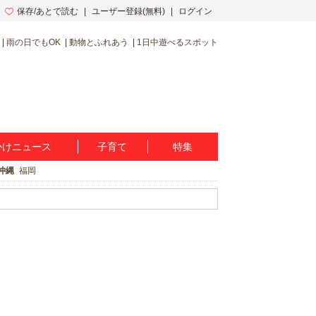
保存/あとで読む
ユーザー登録(無料)
ログイン
雨の日でもOK
動物とふれあう
1日中遊べるスポット
かけニュース
子育て
特集
沖縄
福岡