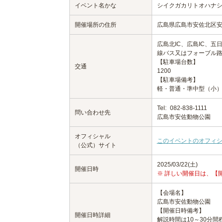
イベント名かな
シイクガカリトオハナ
開催場所の住所
広島県広島市安佐北区
広島北IC、広島IC、五
線バス又はフォーブル
【駐車場台数】
交通
1200
【駐車場備考】
軽・普通・準中型（小）
Tel:
082-838-1111
問い合わせ先
広島市安佐動物公園
オフィシャル
このイベントのオフィ
（公式）サイト
2025/03/22(土)
開催日時
※ 詳しい開催日は、【
【会場名】
広島市安佐動物公園
【開催日時備考】
開催日時詳細
解説時間は10～30分