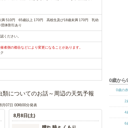
満 510円 65歳以上 170円 高校生及び18歳未満 170円 乳幼
※団体割引あり
確認ください。
主催者側の都合などにより変更になることがあります。
ンク
0歳から
0歳の
虫類についてのお話～周辺の天気予報
2
08月07日 00時00分発表
4
8月8日(土)
6
晴れ 時々 くもり