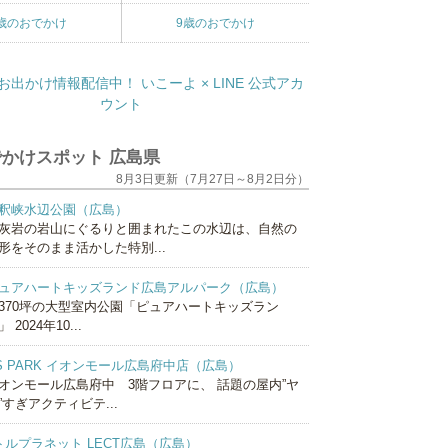
歳のおでかけ
9歳のおでかけ
かけスポット 広島県
8月3日更新（7月27日～8月2日分）
釈峡水辺公園（広島）
灰岩の岩山にぐるりと囲まれたこの水辺は、自然の
形をそのまま活かした特別...
ュアハートキッズランド広島アルパーク（広島）
370坪の大型室内公園「ピュアハートキッズラン
 2024年10...
S PARK イオンモール広島府中店（広島）
オンモール広島府中 3階フロアに、 話題の屋内”ヤ
”すぎアクティビテ...
トルプラネット LECT広島（広島）