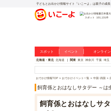
子どもとお出かけ情報サイト「いこーよ」は親子の成長
スポット
101,131件
スポット
イベント
オンライン
北海道・東北
北海道
関東
東京
神奈川
千葉
埼玉
おでかけ情報TOP
おでかけイベント一覧
中国･四国
飼育係とおはなしサタデー ～は
飼育係とおはなしサタ