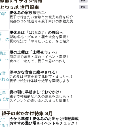
け家族にイチオシ情報
とりっぷ 注目記事
夏休みの家族旅行に♪
親子で行きたい倉敷市の観光名所を紹介
映画のロケ地巡り＆親子向けの体験充実
夏休みは「ばけばけ」の舞台へ
聖地巡礼・グルメ・花火大会を満喫！
夏の松江で「やりたいこと」をご紹介
夏の土曜は「土曜夜市」へ♪
商店街で縁日・屋台・イベント満喫！
食べて、遊んで、親子の思い出作り
涼やかな音色に癒やされる♪
この夏は浴衣を着て風鈴市・まつりへ！
親子で絵付け体験や絶景を満喫しよう
夏の朝に早起きしておでかけ♪
親子で神秘的なハスの絶景を楽しもう！
スイレンとの違い＆ハスまつり情報も
 親子のおでかけ特集 8月
今から準備！夏休みのお出かけ情報満載
おすすめ遊び場＆イベントをチェック！