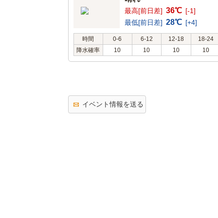
36℃
最高[前日差]
[-1]
28℃
最低[前日差]
[+4]
時間
0-6
6-12
12-18
18-24
降水確率
10
10
10
10
イベント情報を送る