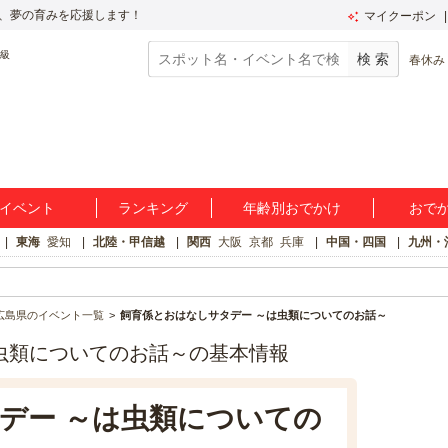
、夢の育みを応援します！
マイクーポン
春休み
イベント
ランキング
年齢別おでかけ
おで
東海
愛知
北陸・甲信越
関西
大阪
京都
兵庫
中国・四国
九州・
広島県のイベント一覧
飼育係とおはなしサタデー ～は虫類についてのお話～
虫類についてのお話～の基本情報
デー ～は虫類についての