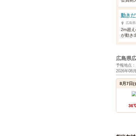
会員制
動きだ
広島県
2m超
が動き
広島県
予報地点：
2026年08
8月7日(
36