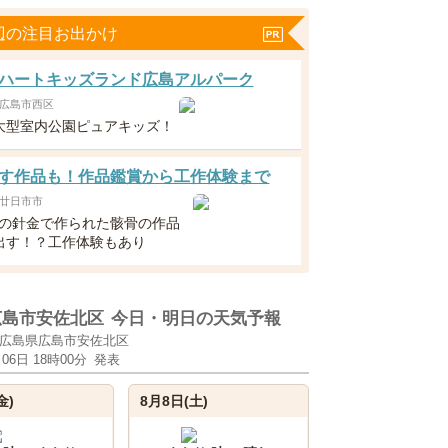
辺の注目お出かけ
ハートキッズランド広島アルパーク
広島市西区
大型室内公園ピュアキッズ！
す作品も！作品鑑賞から工作体験まで
廿日市市
えの針金で作られた骸骨の作品
出す！？工作体験もあり
広島市安佐北区
今日・明日の天気予報
広島県広島市安佐北区
月06日 18時00分
発表
金)
8月8日(土)