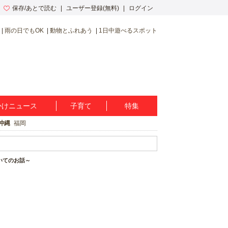
保存/あとで読む
ユーザー登録(無料)
ログイン
雨の日でもOK
動物とふれあう
1日中遊べるスポット
かけニュース
子育て
特集
沖縄
福岡
いてのお話～