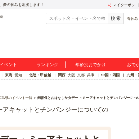
、夢の育みを応援します！
マイクーポン
春休み
イベント
ランキング
年齢別おでかけ
おで
東海
愛知
北陸・甲信越
関西
大阪
京都
兵庫
中国・四国
九州・
広島県のイベント一覧
飼育係とおはなしサタデー ～ミーアキャットとチンパンジーにつ
ーアキャットとチンパンジーについての