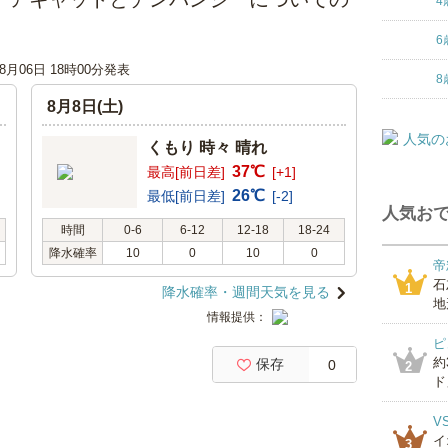
4
6
08月06日 18時00分発表
8
8月8日(土)
くもり 時々 晴れ
37℃
最高[前日差]
[+1]
26℃
最低[前日差]
[-2]
人気おで
時間
0-6
6-12
12-18
18-24
降水確率
10
0
10
0
帝
石
1
降水確率・週間天気を見る
地
情報提供：
ピ
約
保存
0
2
ド」
V
イ
3