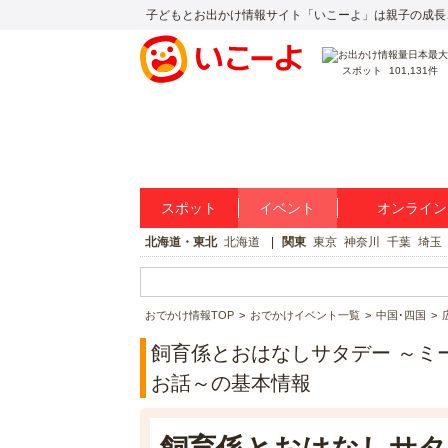
子どもとお出かけ情報サイト「いこーよ」は親子の成長
スポット
101,131件
スポット
イベント
オンライン
北海道・東北
北海道
関東
東京
神奈川
千葉
埼玉
おでかけ情報TOP
おでかけイベント一覧
中国･四国
飼育係とおはなしサタデー ～ミ
お話～の基本情報