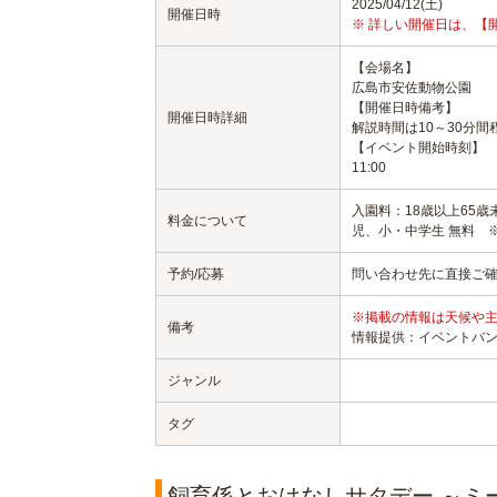
2025/04/12(土)
開催日時
※ 詳しい開催日は、【
【会場名】
広島市安佐動物公園
【開催日時備考】
開催日時詳細
解説時間は10～30分
【イベント開始時刻】
11:00
入園料：18歳以上65歳未
料金について
児、小・中学生 無料 
予約/応募
問い合わせ先に直接ご
※掲載の情報は天候や
備考
情報提供：イベントバ
ジャンル
タグ
飼育係とおはなしサタデー ～ミ