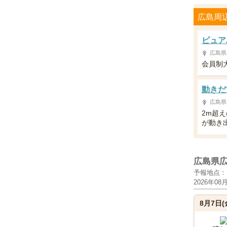
広島周
ピュア
広島県
会員制
動きだ
広島県
2m超
が動き
広島県
予報地点：
2026年08
8月7日(