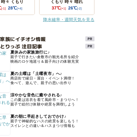
 時々 くもり
くもり 時々 晴れ
℃
28℃
37℃
26℃
[-1]
[+4]
[+1]
[-2]
降水確率・週間天気を見る
け家族にイチオシ情報
とりっぷ 注目記事
夏休みの家族旅行に♪
親子で行きたい倉敷市の観光名所を紹介
映画のロケ地巡り＆親子向けの体験充実
夏の土曜は「土曜夜市」へ♪
商店街で縁日・屋台・イベント満喫！
食べて、遊んで、親子の思い出作り
涼やかな音色に癒やされる♪
この夏は浴衣を着て風鈴市・まつりへ！
親子で絵付け体験や絶景を満喫しよう
夏の朝に早起きしておでかけ♪
親子で神秘的なハスの絶景を楽しもう！
スイレンとの違い＆ハスまつり情報も