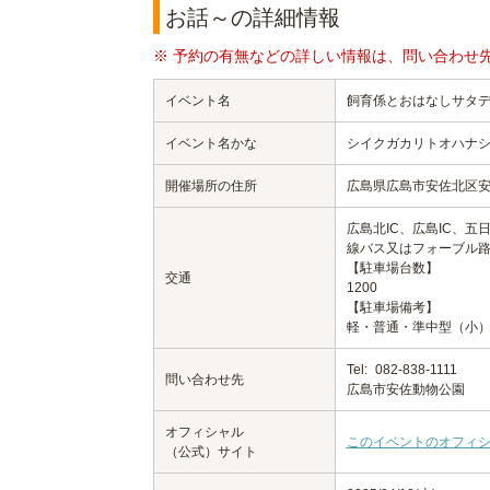
お話～の詳細情報
※ 予約の有無などの詳しい情報は、問い合わせ
イベント名
飼育係とおはなしサタデ
イベント名かな
シイクガカリトオハナ
開催場所の住所
広島県広島市安佐北区
広島北IC、広島IC、五
線バス又はフォーブル
【駐車場台数】
交通
1200
【駐車場備考】
軽・普通・準中型（小）
Tel:
082-838-1111
問い合わせ先
広島市安佐動物公園
オフィシャル
このイベントのオフィ
（公式）サイト