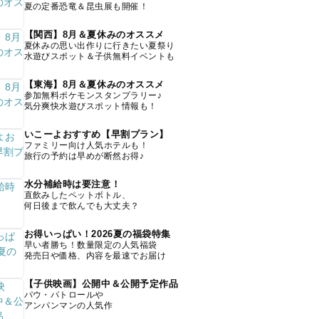
夏の定番恐竜＆昆虫展も開催！
【関西】8月＆夏休みのオススメ
夏休みの思い出作りに行きたい夏祭り
水遊びスポット＆子供無料イベントも
【東海】8月＆夏休みのオススメ
参加無料ポケモンスタンプラリー♪
気分爽快水遊びスポット情報も！
いこーよおすすめ【早割プラン】
ファミリー向け人気ホテルも！
旅行の予約は早めが断然お得♪
水分補給時は要注意！
直飲みしたペットボトル、
何日後まで飲んでも大丈夫？
お得いっぱい！2026夏の福袋特集
早い者勝ち！数量限定の人気福袋
発売日や価格、内容を最速でお届け
【子供映画】公開中＆公開予定作品
パウ・パトロールや
アンパンマンの人気作