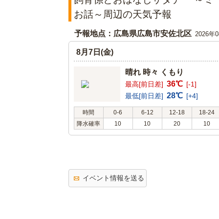
お話～周辺の天気予報
予報地点：広島県広島市安佐北区
2026年
8月7日(金)
晴れ 時々 くもり
36℃
最高[前日差]
[-1]
28℃
最低[前日差]
[+4]
時間
0-6
6-12
12-18
18-24
降水確率
10
10
20
10
イベント情報を送る