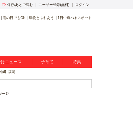
保存/あとで読む
ユーザー登録(無料)
ログイン
雨の日でもOK
動物とふれあう
1日中遊べるスポット
かけニュース
子育て
特集
沖縄
福岡
サージ