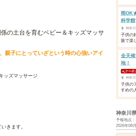
雨OK
科学館
神奈川
関係の土台を育むベビー＆キッズマッサ
子供の
族で楽
、親子にとっていざという時の心強いアイ
全天候
地！
クーポ
キッズマッサージ
神奈川
子供の
すめの
神奈川
予報地点：
2026年08
ていきます。