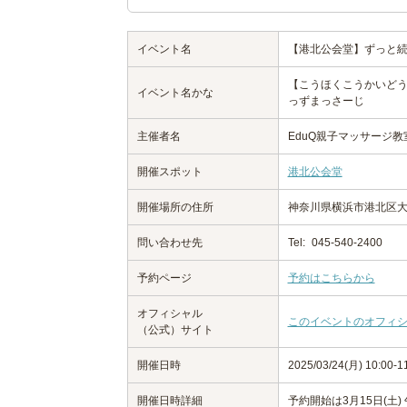
イベント名
【港北公会堂】ずっと
【こうほくこうかいど
イベント名かな
っずまっさーじ
主催者名
EduQ親子マッサージ教室
開催スポット
港北公会堂
開催場所の住所
神奈川県横浜市港北区
問い合わせ先
Tel:
045-540-2400
予約ページ
予約はこちらから
オフィシャル
このイベントのオフィ
（公式）サイト
開催日時
2025/03/24(月) 10:00
開催日時詳細
予約開始は3月15日(土)