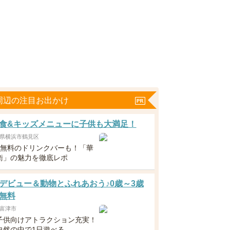
周辺の注目お出かけ
食&キッズメニューに子供も大満足！
県横浜市鶴見区
下無料のドリンクバーも！「華
衛」の魅力を徹底レポ
デビュー＆動物とふれあおう♪0歳～3歳
無料
富津市
子供向けアトラクション充実！
自然の中で1日遊べる