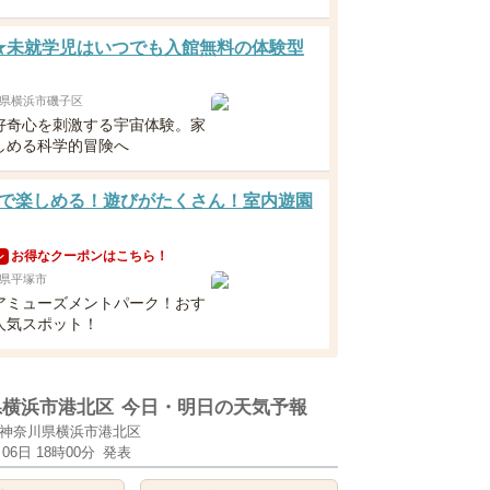
★未就学児はいつでも入館無料の体験型
県横浜市磯子区
好奇心を刺激する宇宙体験。家
しめる科学的冒険へ
で楽しめる！遊びがたくさん！室内遊園
お得なクーポンはこちら！
ン
県平塚市
アミューズメントパーク！おす
人気スポット！
県横浜市港北区
今日・明日の天気予報
神奈川県横浜市港北区
月06日 18時00分
発表