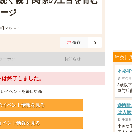
続く親子関係の土台を育む
ージ
戸町２６－１
保存
0
神奈川
クーポン
お知らせ
本格和
トは終了しました。
神奈川
3歳以
屋与兵
しいイベントを毎日更新！
のイベント情報を見る
遊園地
は入園
千葉県
イベント情報を見る
小さな
広大な