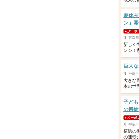
夏休み
ン」開
クーポ
東京都
新しく
ンジ！
巨大な
神奈川
大きな
本の世
子ども
の博物
クーポ
神奈川
横浜の
の運転