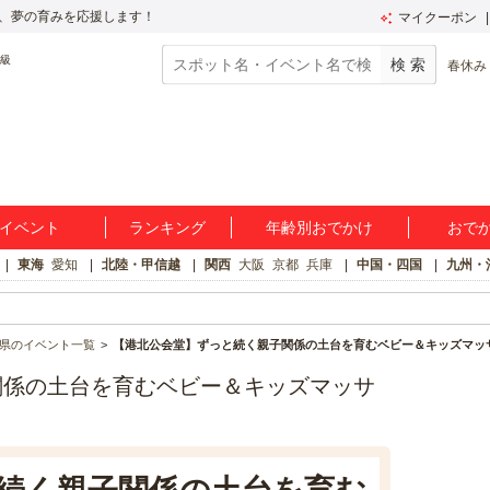
、夢の育みを応援します！
マイクーポン
春休み
イベント
ランキング
年齢別おでかけ
おで
東海
愛知
北陸・甲信越
関西
大阪
京都
兵庫
中国・四国
九州・
県のイベント一覧
【港北公会堂】ずっと続く親子関係の土台を育むベビー＆キッズマッ
関係の土台を育むベビー＆キッズマッサ