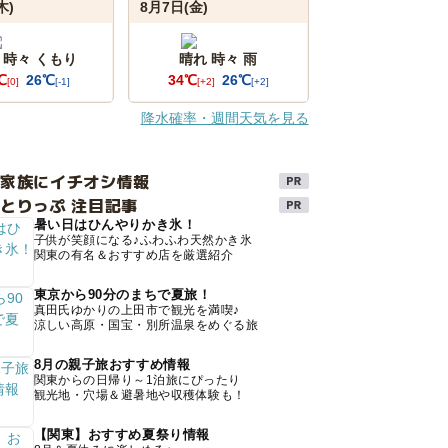
木)
8月7日(金)
 時々 くもり
晴れ 時々 雨
℃
26℃
34℃
26℃
[0]
[-1]
[+2]
[+2]
降水確率・週間天気を見る
け家族にイチオシ情報
とりっぷ 注目記事
暑い日はひんやりかき氷！
子供が笑顔になる♪ふわふわ天然かき氷
関東の有名＆おすすめ店を厳選紹介
東京から90分のまちで夏旅！
真田氏ゆかりの上田市で観光を満喫♪
涼しい高原・国宝・別所温泉をめぐる旅
8月の親子旅おすすめ情報
関東からの日帰り～1泊旅にぴったり
観光地・穴場＆避暑地や収穫体験も！
【関東】おすすめ夏祭り情報