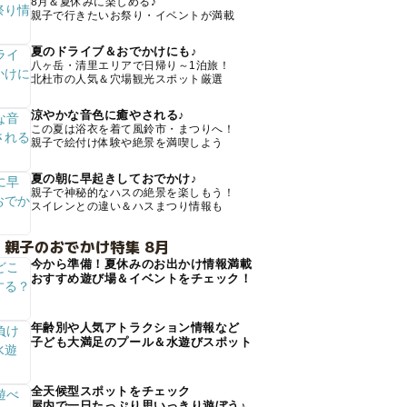
8月＆夏休みに楽しめる♪
親子で行きたいお祭り・イベントが満載
夏のドライブ＆おでかけにも♪
八ヶ岳・清里エリアで日帰り～1泊旅！
北杜市の人気＆穴場観光スポット厳選
涼やかな音色に癒やされる♪
この夏は浴衣を着て風鈴市・まつりへ！
親子で絵付け体験や絶景を満喫しよう
夏の朝に早起きしておでかけ♪
親子で神秘的なハスの絶景を楽しもう！
スイレンとの違い＆ハスまつり情報も
 親子のおでかけ特集 8月
今から準備！夏休みのお出かけ情報満載
おすすめ遊び場＆イベントをチェック！
年齢別や人気アトラクション情報など
子ども大満足のプール＆水遊びスポット
全天候型スポットをチェック
屋内で一日たっぷり思いっきり遊ぼう♪