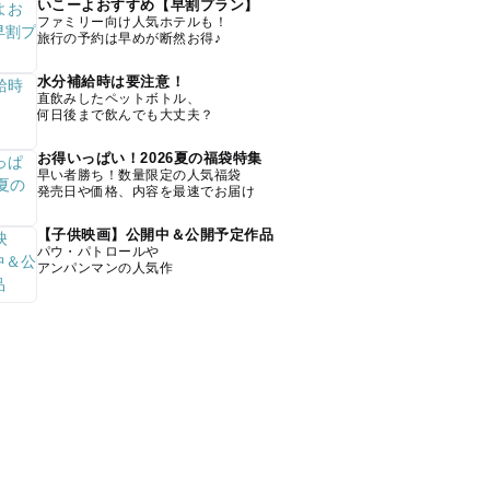
いこーよおすすめ【早割プラン】
ファミリー向け人気ホテルも！
旅行の予約は早めが断然お得♪
水分補給時は要注意！
直飲みしたペットボトル、
何日後まで飲んでも大丈夫？
お得いっぱい！2026夏の福袋特集
早い者勝ち！数量限定の人気福袋
発売日や価格、内容を最速でお届け
【子供映画】公開中＆公開予定作品
パウ・パトロールや
アンパンマンの人気作