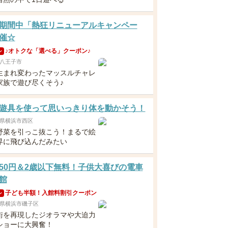
期間中「熱狂リニューアルキャンペー
催☆
♪オトクな「選べる」クーポン♪
ン
八王子市
生まれ変わったマッスルチャレ
家族で遊び尽くそう♪
遊具を使って思いっきり体を動かそう！
県横浜市西区
野菜を引っこ抜こう！まるで絵
界に飛び込んだみたい
50円＆2歳以下無料！子供大喜びの電車
館
子ども半額！入館料割引クーポン
ン
県横浜市磯子区
街を再現したジオラマや大迫力
ショーに大興奮！