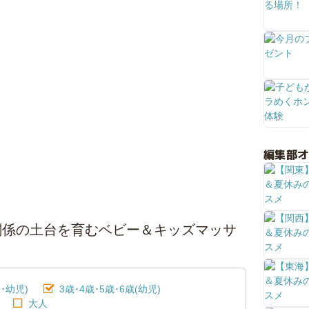
編集部
関係の土台を育むベビー＆キッズマッサ
･幼児)
3歳･4歳･5歳･6歳(幼児)
大人