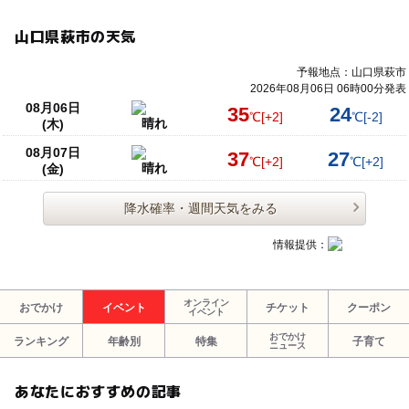
山口県萩市の天気
予報地点：山口県萩市
2026年08月06日 06時00分発表
08月06日
35
24
℃
[+2]
℃
[-2]
晴れ
(木)
08月07日
37
27
℃
[+2]
℃
[+2]
晴れ
(金)
降水確率・週間天気をみる
情報提供：
オンライン
おでかけ
イベント
チケット
クーポン
イベント
おでかけ
ランキング
年齢別
特集
子育て
ニュース
あなたにおすすめの記事