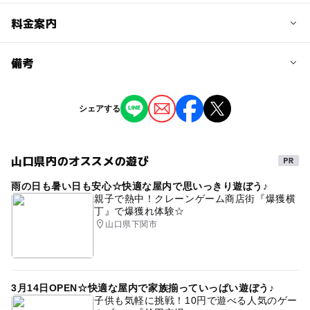
予約/応募
料金案内
問い合わせ先に直接ご確認ください。
料金について
備考
入館料：100円
※掲載の情報は天候や主催者側の都合などにより変更にな
シェアする
ることがあります。
情報提供：イベントバンク
山口県内のオススメの遊び
雨の日も暑い日も安心☆快適な屋内で思いっきり遊ぼう♪
親子で熱中！クレーンゲーム商店街『爆獲横
丁』で爆獲れ体験☆
山口県下関市
3月14日OPEN☆快適な屋内で家族揃っていっぱい遊ぼう♪
子供も気軽に挑戦！10円で遊べる人気のゲー