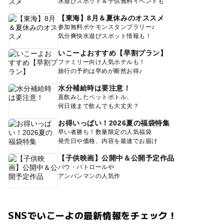
水遊びスポット＆子供無料イベントも
【東海】8月＆夏休みのオススメ
参加無料ポケモンスタンプラリー♪
気分爽快水遊びスポット情報も！
いこーよおすすめ【早割プラン】
ファミリー向け人気ホテルも！
旅行の予約は早めが断然お得♪
水分補給時は要注意！
直飲みしたペットボトル、
何日後まで飲んでも大丈夫？
お得いっぱい！2026夏の福袋特集
早い者勝ち！数量限定の人気福袋
発売日や価格、内容を最速でお届け
【子供映画】公開中＆公開予定作品
パウ・パトロールや
アンパンマンの人気作
SNSでいこーよの最新情報をチェック！