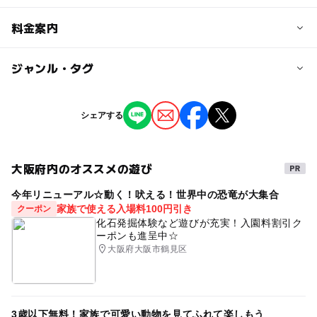
定員
料金案内
3人
子供の料金
ジャンル・タグ
定員詳細
4,200円
1歳3ヶ月まで
ジャンル
シェアする
季節のイベント
ものづくり・学び体験
ミニイベント
対象年齢
0歳･1歳･2歳の赤ちゃん(乳児･幼児)
大阪府内のオススメの遊び
タグ
予約/応募
今年リニューアル☆動く！吠える！世界中の恐竜が大集合
子連れランチ
大阪ママ
ベビーマッサージ
家族で使える入場料100円引き
クーポン
予約必要
大阪子連れ
大阪赤ちゃんお出かけ
化石発掘体験など遊びが充実！入園料割引ク
最終応募締切 2025-3-21(金)
ーポンも進呈中☆
大阪府大阪市鶴見区
応募方法
このイベントの受付は終了しました。
3歳以下無料！家族で可愛い動物を見てふれて楽しもう