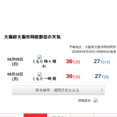
大阪府大阪市阿倍野区の天気
予報地点：大阪府大阪市阿倍野区
2026年08月09日 00時00分発表
08月09日
36
27
くもり 時々 晴
℃
[0]
℃
[+1]
(日)
れ
08月10日
36
27
℃
[0]
℃
[0]
くもり 一時 雨
(月)
降水確率・週間天気をみる
情報提供：