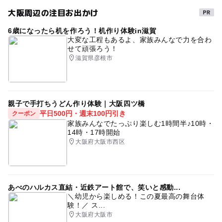
大阪周辺の注目お出かけ
6歳になったら机を作ろう！机作り体験in滋賀
大変な工程もあるよ、家族みんなで力を合わ
せて頑張ろう！
滋賀県彦根市
親子で手打ちうどん作り体験｜大阪四ツ橋
平日500円・週末100円引き
クーポン
家族みんなでたっぷり楽しむ1時間半♪10時・
14時・17時開始
大阪府大阪市西区
あべのハルカス直結・近鉄アート館で、笑いと感動...
＼幼児から楽しめる！この夏最高の舞台体
験！／ ス...
大阪府大阪市