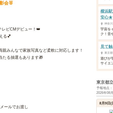
影会🐰
横浜駅
安心★
神奈川
レビCMデビュー！👑
宇宙を
ク！音
る💕
見て触
両親みんなで家族写真など柔軟に対応します！
東京都
たる抽選もあります🎁
遊びが
サイエ
東京都
予報地点：
2026年08
8月9日(
をメールでお渡し