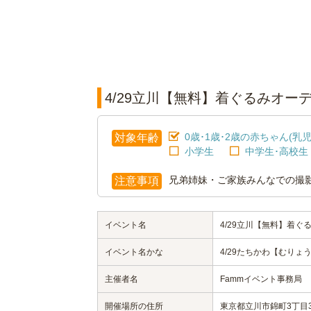
4/29立川【無料】着ぐるみオー
0歳･1歳･2歳の赤ちゃん(乳児
対象年齢
小学生
中学生･高校生
兄弟姉妹・ご家族みんなでの撮
注意事項
イベント名
4/29立川【無料】着
イベント名かな
4/29たちかわ【むり
主催者名
Fammイベント事務局
開催場所の住所
東京都立川市錦町3丁目3