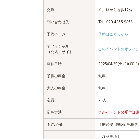
交通
立川駅から徒歩12分
問い合わせ先
Tel:
070-4365-9858
予約ページ
予約はこちらから
オフィシャル
このイベントのオフィ
（公式）サイト
開催日時
2025/04/29(火) 10:00
子供の料金
無料
大人の料金
無料
定員
20人
応募方法
このイベントの受付は
予約/応募
予約必要
最終応募締切 20
【注意事項】