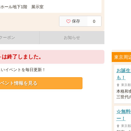
RUホール地下1階 展示室
保存
0
クーポン
お知らせ
トは終了しました。
東京周
しいイベントを毎日更新！
お誕生
も！
ベント情報を見る
東京都
本格和
三世代
☆無料
ー！
東京都