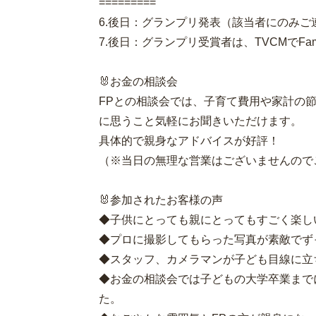
=========
6.後日：グランプリ発表（該当者にのみご
7.後日：グランプリ受賞者は、TVCMでF
🐰お金の相談会
FPとの相談会では、子育て費用や家計の
に思うこと気軽にお聞きいただけます。
具体的で親身なアドバイスが好評！
（※当日の無理な営業はございませんので
🐰参加されたお客様の声
◆子供にとっても親にとってもすごく楽し
◆プロに撮影してもらった写真が素敵でず
◆スタッフ、カメラマンが子ども目線に立
◆お金の相談会では子どもの大学卒業まで
た。