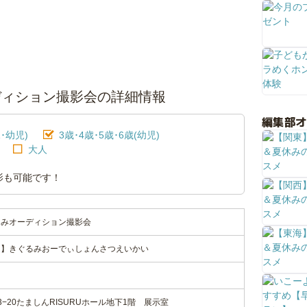
ディション撮影会の詳細情報
編集部
･幼児)
3歳･4歳･5歳･6歳(幼児)
大人
影も可能です！
ぐるみオーディション撮影会
ょう】きぐるみおーでぃしょんさつえいかい
−20たましんRISURUホール地下1階 展示室