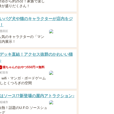
渋谷から約25分！家族で楽し
験が盛りだくさん！
いパグ犬や猫のキャラクターが店内をジ
！
墨田区
で人気のキャラクターの「マン
店内展示！
デッキ直結！アクセス抜群のかわいい猫
♪
猫ちゃんのおやつ550円⇒無料
ン
町田市
wifi・マンガ・ボードゲーム
癒しとくつろぎの空間
はソース!?新登場の屋内アトラクション♪
稲城市
熱！話題のU.F.O.ソースシュ
ング