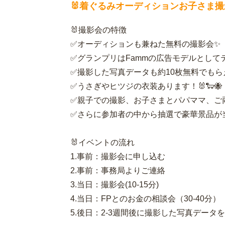
🐰着ぐるみオーディションお子さま撮
🐰撮影会の特徴
✅オーディションも兼ねた無料の撮影会✨
✅グランプリはFammの広告モデルとしてテ
✅撮影した写真データも約10枚無料でもらえ
✅うさぎやヒツジの衣装あります！🐰🐑🐝
✅親子での撮影、お子さまとパパママ、ご
✅さらに参加者の中から抽選で豪華景品が当
🐰イベントの流れ
1.事前：撮影会に申し込む
2.事前：事務局よりご連絡
3.当日：撮影会(10-15分)
4.当日：FPとのお金の相談会（30-40分）
5.後日：2-3週間後に撮影した写真データ