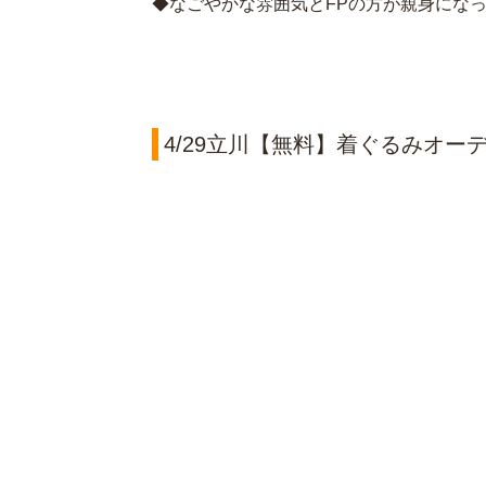
◆なごやかな雰囲気とFPの方が親身にな
4/29立川【無料】着ぐるみオー