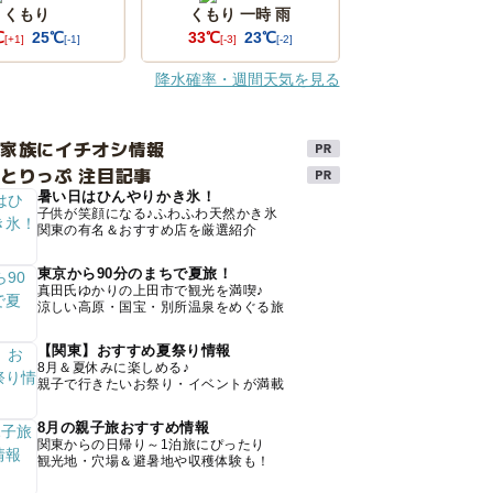
くもり
くもり 一時 雨
℃
25℃
33℃
23℃
[+1]
[-1]
[-3]
[-2]
降水確率・週間天気を見る
け家族にイチオシ情報
とりっぷ 注目記事
暑い日はひんやりかき氷！
子供が笑顔になる♪ふわふわ天然かき氷
関東の有名＆おすすめ店を厳選紹介
東京から90分のまちで夏旅！
真田氏ゆかりの上田市で観光を満喫♪
涼しい高原・国宝・別所温泉をめぐる旅
【関東】おすすめ夏祭り情報
8月＆夏休みに楽しめる♪
親子で行きたいお祭り・イベントが満載
8月の親子旅おすすめ情報
関東からの日帰り～1泊旅にぴったり
観光地・穴場＆避暑地や収穫体験も！