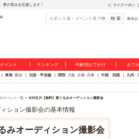
、夢の育みを応援します！
マイクーポン
春休み
イベント
ランキング
年齢別おでかけ
おで
東海
愛知
北陸・甲信越
関西
大阪
京都
兵庫
中国・四国
九州・
のイベント一覧
4/29立川【無料】着ぐるみオーディション撮影会
ディション撮影会の基本情報
ぐるみオーディション撮影会