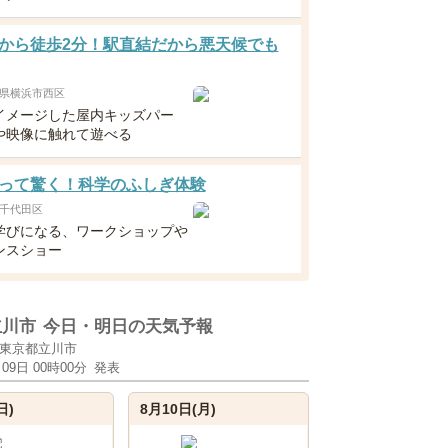
から徒歩2分！駅直結だから悪天候でも
県横浜市西区
イメージした屋内キッズパー
や映像に触れて遊べる
って驚く！科学のふしぎ体験
千代田区
学びになる、ワークショップや
ンスショー
立川市
今日・明日の天気予報
東京都立川市
月09日 00時00分
発表
日)
8月10日(月)