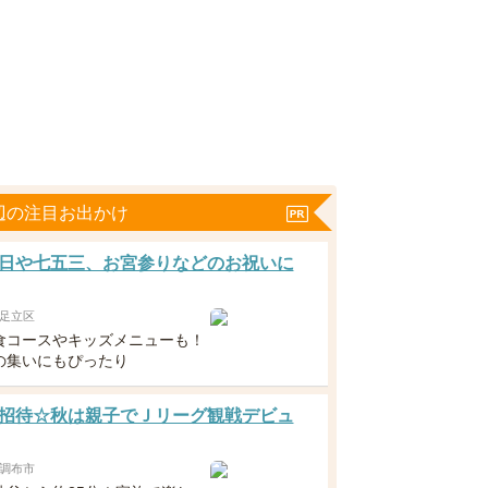
辺の注目お出かけ
日や七五三、お宮参りなどのお祝いに
足立区
食コースやキッズメニューも！
の集いにもぴったり
招待☆秋は親子でＪリーグ観戦デビュ
調布市