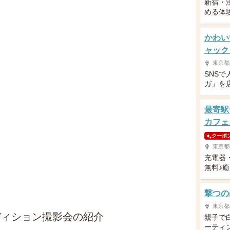
新宿・
める体
かわい
ャック
東京都
SNS
ガ」を
最寄駅
カフェ
クーポ
東京都
充電器・
無料♪
撃つの
東京都
ディション撮影会の紹介
親子で白
ーティ