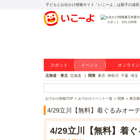
子どもとお出かけ情報サイト「いこーよ」は親子の成長
スポット
101,135件
スポット
イベント
オンライン
北海道・東北
北海道
関東
東京
神奈川
千葉
埼玉
おでかけ情報TOP
おでかけイベント一覧
関東
東京都
4/29立川【無料】着ぐるみオー
4/29立川【無料】着