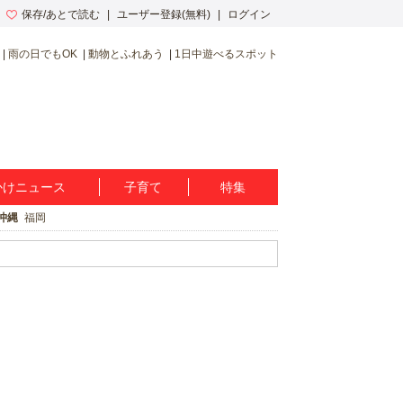
保存/あとで読む
ユーザー登録(無料)
ログイン
雨の日でもOK
動物とふれあう
1日中遊べるスポット
かけニュース
子育て
特集
沖縄
福岡