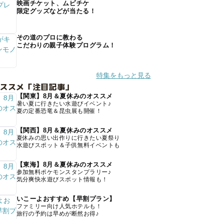
映画チケット、ムビチケ
限定グッズなどが当たる！
その道のプロに教わる
こだわりの親子体験プログラム！
特集をもっと見る
オススメ「注目記事」
【関東】8月＆夏休みのオススメ
暑い夏に行きたい水遊びイベント♪
夏の定番恐竜＆昆虫展も開催！
【関西】8月＆夏休みのオススメ
夏休みの思い出作りに行きたい夏祭り
水遊びスポット＆子供無料イベントも
【東海】8月＆夏休みのオススメ
参加無料ポケモンスタンプラリー♪
気分爽快水遊びスポット情報も！
いこーよおすすめ【早割プラン】
ファミリー向け人気ホテルも！
旅行の予約は早めが断然お得♪