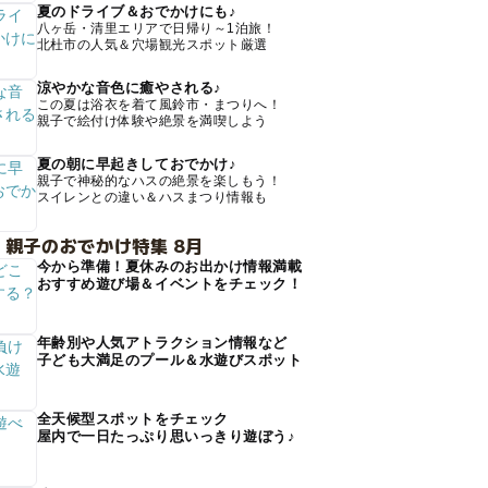
夏のドライブ＆おでかけにも♪
八ヶ岳・清里エリアで日帰り～1泊旅！
北杜市の人気＆穴場観光スポット厳選
涼やかな音色に癒やされる♪
この夏は浴衣を着て風鈴市・まつりへ！
親子で絵付け体験や絶景を満喫しよう
夏の朝に早起きしておでかけ♪
親子で神秘的なハスの絶景を楽しもう！
スイレンとの違い＆ハスまつり情報も
 親子のおでかけ特集 8月
今から準備！夏休みのお出かけ情報満載
おすすめ遊び場＆イベントをチェック！
年齢別や人気アトラクション情報など
子ども大満足のプール＆水遊びスポット
全天候型スポットをチェック
屋内で一日たっぷり思いっきり遊ぼう♪