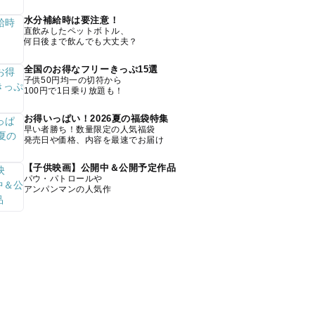
水分補給時は要注意！
直飲みしたペットボトル、
何日後まで飲んでも大丈夫？
全国のお得なフリーきっぷ15選
子供50円均一の切符から
100円で1日乗り放題も！
お得いっぱい！2026夏の福袋特集
早い者勝ち！数量限定の人気福袋
発売日や価格、内容を最速でお届け
【子供映画】公開中＆公開予定作品
パウ・パトロールや
アンパンマンの人気作