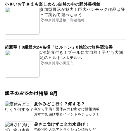
小さいお子さまも楽しめる♪自然の中の野外美術館
参加型展示が魅力！巨大ハンモック作品は登
って跳ねて遊べちゃう
神奈川県足柄下郡箱根町
超豪華！8組最大24名様「ヒルトン」8施設の無料宿泊券
1泊朝食付き！プールに大自然！子ども大満
足のヒルトンホテルへ
神奈川県小田原市
親子のおでかけ特集 8月
夏休みどこ行く？何する？
今から準備！夏休みのお出かけ情報満載
おすすめ遊び場＆イベントをチェック！
暑さに負けずに全力水遊び！
年齢別や人気アトラクション情報など