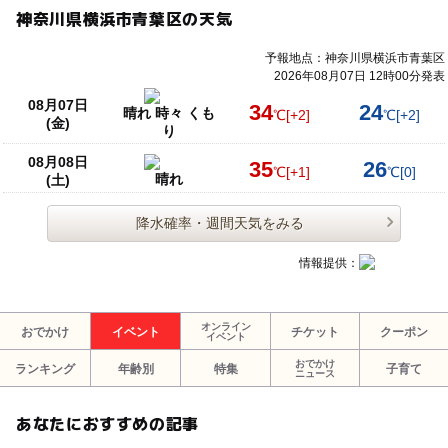
神奈川県横浜市青葉区の天気
予報地点：神奈川県横浜市青葉区
2026年08月07日 12時00分発表
08月07日
34
24
晴れ 時々 くも
℃
[+2]
℃
[+2]
(金)
り
08月08日
35
26
℃
[+1]
℃
[0]
晴れ
(土)
降水確率・週間天気をみる
情報提供：
オンライン
おでかけ
イベント
チケット
クーポン
イベント
おでかけ
ランキング
年齢別
特集
子育て
ニュース
あなたにおすすめの記事