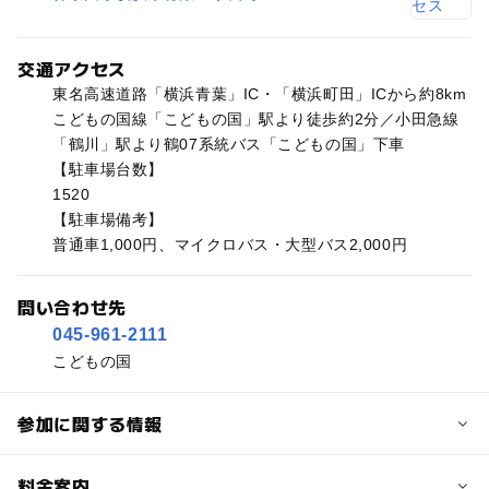
交通アクセス
東名高速道路「横浜青葉」IC・「横浜町田」ICから約8km
こどもの国線「こどもの国」駅より徒歩約2分／小田急線
「鶴川」駅より鶴07系統バス「こどもの国」下車
【駐車場台数】
1520
【駐車場備考】
普通車1,000円、マイクロバス・大型バス2,000円
問い合わせ先
045-961-2111
こどもの国
参加に関する情報
予約/応募
料金案内