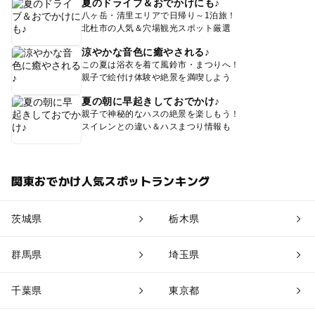
夏のドライブ＆おでかけにも♪
八ヶ岳・清里エリアで日帰り～1泊旅！
北杜市の人気＆穴場観光スポット厳選
涼やかな音色に癒やされる♪
この夏は浴衣を着て風鈴市・まつりへ！
親子で絵付け体験や絶景を満喫しよう
夏の朝に早起きしておでかけ♪
親子で神秘的なハスの絶景を楽しもう！
スイレンとの違い＆ハスまつり情報も
関東おでかけ人気スポットランキング
茨城県
栃木県
群馬県
埼玉県
千葉県
東京都