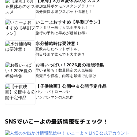
【東海】8月＆夏休みのオススメ
参加無料ポケモンスタンプラリー♪
気分爽快水遊びスポット情報も！
いこーよおすすめ【早割プラン】
ファミリー向け人気ホテルも！
旅行の予約は早めが断然お得♪
水分補給時は要注意！
直飲みしたペットボトル、
何日後まで飲んでも大丈夫？
お得いっぱい！2026夏の福袋特集
早い者勝ち！数量限定の人気福袋
発売日や価格、内容を最速でお届け
【子供映画】公開中＆公開予定作品
パウ・パトロールや
アンパンマンの人気作
SNSでいこーよの最新情報をチェック！