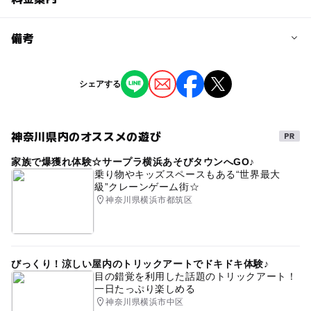
問い合わせ先に直接ご確認ください。
料金について
備考
入園料のみ必要 大人（高校生）600円、小中学生200
円、幼児（3歳から）100円
※掲載の情報は天候や主催者側の都合などにより変更にな
シェアする
ることがあります。
情報提供：イベントバンク
神奈川県内のオススメの遊び
家族で爆獲れ体験☆サープラ横浜あそびタウンへGO♪
乗り物やキッズスペースもある“世界最大
級”クレーンゲーム街☆
神奈川県横浜市都筑区
びっくり！涼しい屋内のトリックアートでドキドキ体験♪
目の錯覚を利用した話題のトリックアート！
一日たっぷり楽しめる
神奈川県横浜市中区