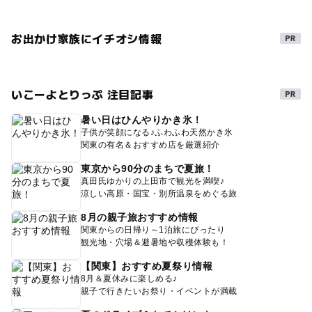
お出かけ家族にイチオシ情報
いこーよとりっぷ 注目記事
暑い日はひんやりかき氷！
子供が笑顔になる♪ふわふわ天然かき氷
関東の有名＆おすすめ店を厳選紹介
東京から90分のまちで夏旅！
真田氏ゆかりの上田市で観光を満喫♪
涼しい高原・国宝・別所温泉をめぐる旅
8月の親子旅おすすめ情報
関東からの日帰り～1泊旅にぴったり
観光地・穴場＆避暑地や収穫体験も！
【関東】おすすめ夏祭り情報
8月＆夏休みに楽しめる♪
親子で行きたいお祭り・イベントが満載