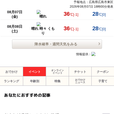
予報地点：広島県広島市東区
2026年08月07日 18時00分発表
08月07日
36
28
℃
[-1]
℃
[0]
晴れ
(金)
08月08日
36
28
晴れ 時々 くも
℃
[-1]
℃
[0]
(土)
り
降水確率・週間天気をみる
情報提供：
オンライン
おでかけ
イベント
チケット
クーポン
イベント
おでかけ
ランキング
年齢別
特集
子育て
ニュース
あなたにおすすめの記事