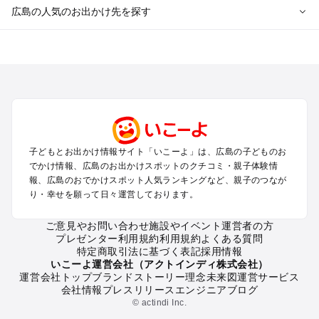
広島の人気のお出かけ先を探す
広島のエリアからプール子ども連れのお出かけスポット
を探す
尾道・福山・鞆の浦のプールお出かけ
広島・宮島のプールお出かけ
呉・東広島・竹原・三原のプールお出かけ
三次・庄原・三段峡・世羅・芸北のプールお出かけ
子どもとお出かけ情報サイト「いこーよ」は、広島の子どものお
広島の定番お出かけスポット
でかけ情報、広島のお出かけスポットのクチコミ・親子体験情
広島の遊園地
報、広島のおでかけスポット人気ランキングなど、親子のつなが
り・幸せを願って日々運営しております。
広島の動物園
広島のバーベキュー
ご意見やお問い合わせ
施設やイベント運営者の方
広島の釣り
プレゼンター利用規約
利用規約
よくある質問
広島の牧場
特定商取引法に基づく表記
採用情報
広島のプール
いこーよ運営会社（アクトインディ株式会社）
運営会社トップ
ブランドストーリー
理念
未来図
運営サービス
広島のアスレチック
会社情報
プレスリリース
エンジニアブログ
広島の公園・総合公園
© actindi Inc.
広島の観光