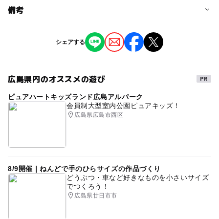
予約/応募
備考
問い合わせ先に直接ご確認ください。
※掲載の情報は天候や主催者側の都合などにより変更にな
シェアする
ることがあります。
情報提供：イベントバンク
広島県内のオススメの遊び
ピュアハートキッズランド広島アルパーク
会員制大型室内公園ピュアキッズ！
広島県広島市西区
8/9開催｜ねんどで手のひらサイズの作品づくり
どうぶつ・車など好きなものを小さいサイズ
でつくろう！
広島県廿日市市