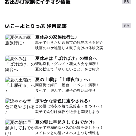
お出かけ家族にイチオシ情報
いこーよとりっぷ 注目記事
夏休みの家族旅行に♪
親子で行きたい倉敷市の観光名所を紹介
映画のロケ地巡り＆親子向けの体験充実
夏休みは「ばけばけ」の舞台へ
聖地巡礼・グルメ・花火大会を満喫！
夏の松江で「やりたいこと」をご紹介
夏の土曜は「土曜夜市」へ♪
商店街で縁日・屋台・イベント満喫！
食べて、遊んで、親子の思い出作り
涼やかな音色に癒やされる♪
この夏は浴衣を着て風鈴市・まつりへ！
親子で絵付け体験や絶景を満喫しよう
夏の朝に早起きしておでかけ♪
親子で神秘的なハスの絶景を楽しもう！
スイレンとの違い＆ハスまつり情報も