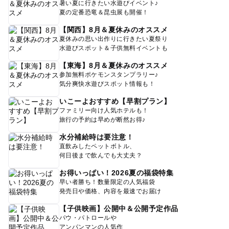
暑い夏に行きたい水遊びイベント♪
夏の定番恐竜＆昆虫展も開催！
【関西】8月＆夏休みのオススメ
夏休みの思い出作りに行きたい夏祭り
水遊びスポット＆子供無料イベントも
【東海】8月＆夏休みのオススメ
参加無料ポケモンスタンプラリー♪
気分爽快水遊びスポット情報も！
いこーよおすすめ【早割プラン】
ファミリー向け人気ホテルも！
旅行の予約は早めが断然お得♪
水分補給時は要注意！
直飲みしたペットボトル、
何日後まで飲んでも大丈夫？
お得いっぱい！2026夏の福袋特集
早い者勝ち！数量限定の人気福袋
発売日や価格、内容を最速でお届け
【子供映画】公開中＆公開予定作品
パウ・パトロールや
アンパンマンの人気作