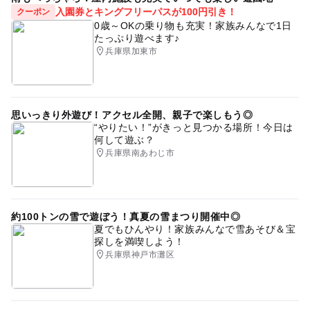
す。それ以降は100％のキャンセル料が発生いたしますの
入園券とキングフリーパスが100円引き！
クーポン
で予めご了承ください。
0歳～OKの乗り物も充実！家族みんなで1日
※万が一お怪我をされた場合、当イベントは保険適用外に
たっぷり遊べます♪
なりますので、各自でスポーツ保険に加入されることをお
兵庫県加東市
勧めいたします。
発熱や体調不良の方はご参加いただけません。予めご了承
ください。
思いっきり外遊び！アクセル全開、親子で楽しもう◎
“やりたい！”がきっと見つかる場所！今日は
応募方法
何して遊ぶ？
兵庫県南あわじ市
このイベントの受付は終了しました。
予約ページ
約100トンの雪で遊ぼう！真夏の雪まつり開催中◎
予約はこちらから
夏でもひんやり！家族みんなで雪あそび＆宝
探しを満喫しよう！
兵庫県神戸市灘区