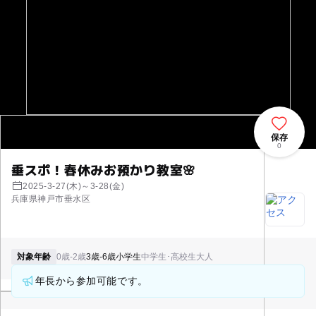
保存
0
垂スポ！春休みお預かり教室🌸
2025-3-27(木)～3-28(金)
兵庫県神戸市垂水区
対象年齢
0歳-2歳
3歳-6歳
小学生
中学生･高校生
大人
年長から参加可能です。