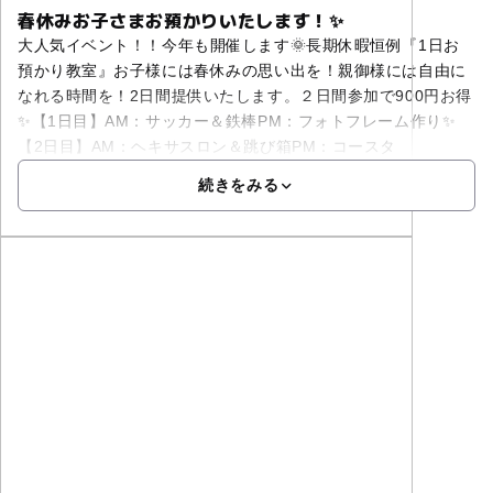
春休みお子さまお預かりいたします！✨
大人気イベント！！今年も開催します🌞長期休暇恒例『1日お
預かり教室』お子様には春休みの思い出を！親御様には自由に
なれる時間を！2日間提供いたします。２日間参加で900円お得
✨【1日目】AM：サッカー＆鉄棒PM：フォトフレーム作り✨
【2日目】AM：ヘキサスロン＆跳び箱PM：コースタ
続きをみる