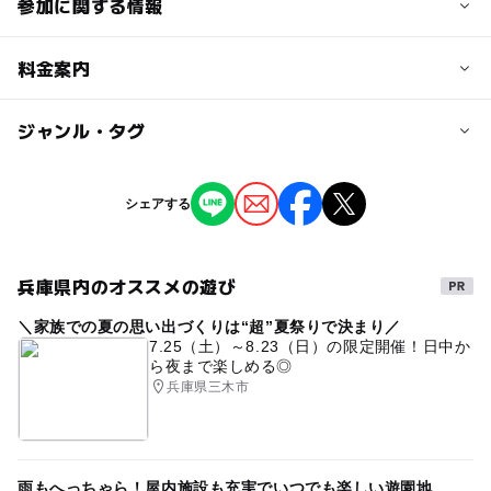
参加に関する情報
定員
料金案内
20人
子供の料金
ジャンル・タグ
定員詳細
4,950円
各曜日先着順
ジャンル
シェアする
子供の料金詳細
スポーツ
季節のイベント
対象年齢
1日参加：4.950円
3歳･4歳･5歳･6歳(幼児)
両日参加：9.000円
小学生
兵庫県内のオススメの遊び
タグ
※税込価格
予約/応募
＼家族での夏の思い出づくりは“超”夏祭りで決まり／
子どもが楽しめる
お預かり
1日体験
春休み
7.25（土）～8.23（日）の限定開催！日中か
予約必要
ら夜まで楽しめる◎
スポーツ体験
一日体験
兵庫県三木市
注意・制限事項
【注意事項】
※開催日1週間前まではキャンセル可能となっておりま
雨もへっちゃら！屋内施設も充実でいつでも楽しい遊園地