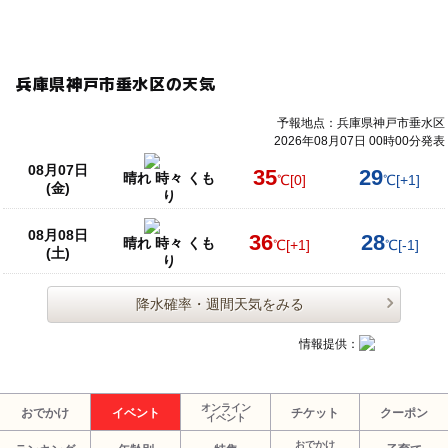
兵庫県神戸市垂水区の天気
予報地点：兵庫県神戸市垂水区
2026年08月07日 00時00分発表
08月07日
35
29
晴れ 時々 くも
℃
[0]
℃
[+1]
(金)
り
08月08日
36
28
晴れ 時々 くも
℃
[+1]
℃
[-1]
(土)
り
降水確率・週間天気をみる
情報提供：
オンライン
おでかけ
イベント
チケット
クーポン
イベント
おでかけ