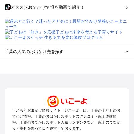
オススメおでかけ情報を動画で紹介！
千葉の人気のお出かけ先を探す
千葉のエリアからプール子ども連れのお出かけスポット
を探す
舞浜・幕張・船橋・浦安のプールお出かけ
柏・松戸・野田・取手のプールお出かけ
木更津・君津・富津・袖ヶ浦のプールお出かけ
成田・印西・酒々井のプールお出かけ
館山・南房総のプールお出かけ
子どもとお出かけ情報サイト「いこーよ」は、千葉の子どものお
九十九里・銚子のプールお出かけ
でかけ情報、千葉のお出かけスポットのクチコミ・親子体験情
千葉市・市原のプールお出かけ
報、千葉のおでかけスポット人気ランキングなど、親子のつなが
鴨川・勝浦・御宿のプールお出かけ
り・幸せを願って日々運営しております。