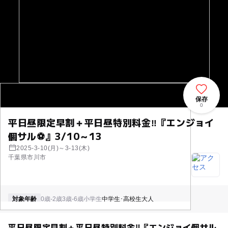
保存
0
平日昼限定早割＋平日昼特別料金‼『エンジョイ
個サル⚽』3/10～13
2025-3-10(月)～3-13(木)
千葉県市川市
対象年齢
0歳-2歳
3歳-6歳
小学生
中学生･高校生
大人
平日昼限定早割＋平日昼特別料金‼『エンジョイ個サル