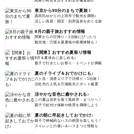
関東の有名＆おすすめ店を厳選紹介
東京から90分のまちで夏旅！
真田氏ゆかりの上田市で観光を満喫♪
涼しい高原・国宝・別所温泉をめぐる旅
8月の親子旅おすすめ情報
関東からの日帰り～1泊旅にぴったり
観光地・穴場＆避暑地や収穫体験も！
【関東】おすすめ夏祭り情報
8月＆夏休みに楽しめる♪
親子で行きたいお祭り・イベントが満載
夏のドライブ＆おでかけにも♪
八ヶ岳・清里エリアで日帰り～1泊旅！
北杜市の人気＆穴場観光スポット厳選
涼やかな音色に癒やされる♪
この夏は浴衣を着て風鈴市・まつりへ！
親子で絵付け体験や絶景を満喫しよう
夏の朝に早起きしておでかけ♪
親子で神秘的なハスの絶景を楽しもう！
スイレンとの違い＆ハスまつり情報も