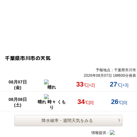
千葉県市川市の天気
予報地点：千葉県市川市
2026年08月07日 18時00分発表
08月07日
33
27
℃
[+2]
℃
[+3]
晴れ
(金)
08月08日
34
26
晴れ 時々 くも
℃
[0]
℃
[0]
(土)
り
降水確率・週間天気をみる
情報提供：