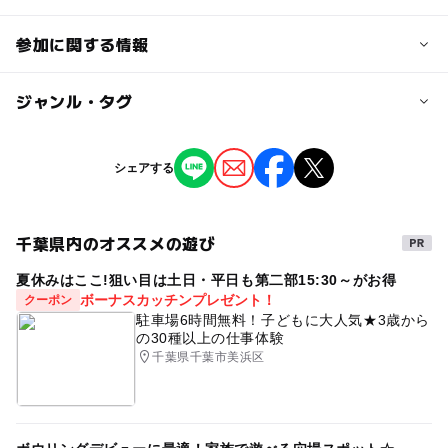
参加に関する情報
対象年齢
ジャンル・タグ
中学生･高校生
大人
ジャンル
シェアする
予約/応募
スポーツ
街なかイベント
ミニイベント
予約必要
千葉県内のオススメの遊び
予約ページ
夏休みはここ!狙い目は土日・平日も第二部15:30～がお得
予約はこちらから
ボーナスカッチンプレゼント！
クーポン
駐車場6時間無料！子どもに大人気★3歳から
の30種以上の仕事体験
千葉県千葉市美浜区