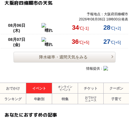
大阪府四條畷市の天気
予報地点：大阪府四條畷市
2026年08月06日 18時00分発表
08月06日
34
28
℃
[-1]
℃
[+2]
晴れ
(木)
08月07日
36
27
℃
[+5]
℃
[+5]
晴れ
(金)
降水確率・週間天気をみる
情報提供：
オンライン
おでかけ
イベント
チケット
クーポン
イベント
おでかけ
ランキング
年齢別
特集
子育て
ニュース
あなたにおすすめの記事