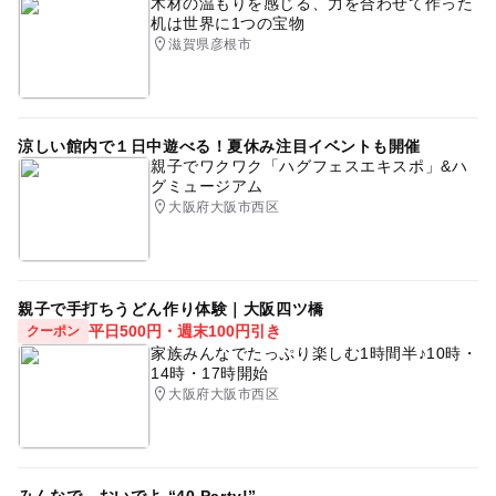
木材の温もりを感じる、力を合わせて作った
机は世界に1つの宝物
滋賀県彦根市
涼しい館内で１日中遊べる！夏休み注目イベントも開催
親子でワクワク「ハグフェスエキスポ」&ハ
グミュージアム
大阪府大阪市西区
親子で手打ちうどん作り体験｜大阪四ツ橋
平日500円・週末100円引き
クーポン
家族みんなでたっぷり楽しむ1時間半♪10時・
14時・17時開始
大阪府大阪市西区
みんなで、おいでよ “40 Party!”