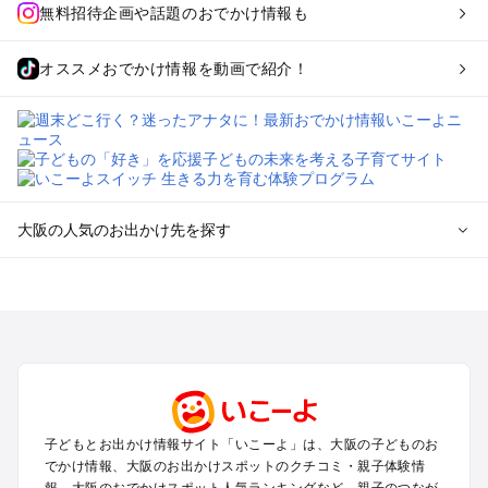
無料招待企画や話題のおでかけ情報も
オススメおでかけ情報を動画で紹介！
大阪の人気のお出かけ先を探す
大阪のエリアからプール子ども連れのお出かけスポット
を探す
堺・大阪南部（岸和田・関西空港・泉南）のプールお出かけ
高槻・吹田・豊中・茨木・箕面・枚方・伊丹空港のプールお出
かけ
梅田・キタ・淀屋橋・本町・福島のプールお出かけ
東大阪・八尾・寝屋川・守口・門真のプールお出かけ
子どもとお出かけ情報サイト「いこーよ」は、大阪の子どものお
大阪ベイエリア（USJ・南港）のプールお出かけ
でかけ情報、大阪のお出かけスポットのクチコミ・親子体験情
なんば・心斎橋・道頓堀・四ツ橋・ミナミのプールお出かけ