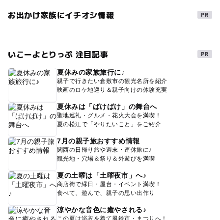
お出かけ家族にイチオシ情報
いこーよとりっぷ 注目記事
夏休みの家族旅行に♪
親子で行きたい倉敷市の観光名所を紹介
映画のロケ地巡り＆親子向けの体験充実
夏休みは「ばけばけ」の舞台へ
聖地巡礼・グルメ・花火大会を満喫！
夏の松江で「やりたいこと」をご紹介
7月の親子旅おすすめ情報
関西の日帰り旅や週末・連休旅に♪
観光地・穴場＆祭り＆外遊びを満喫
夏の土曜は「土曜夜市」へ♪
商店街で縁日・屋台・イベント満喫！
食べて、遊んで、親子の思い出作り
涼やかな音色に癒やされる♪
この夏は浴衣を着て風鈴市・まつりへ！