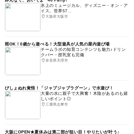
氷上のミュージカル、ディズニー・オン・ア
イス。世界57...
大阪府大阪市
雨OK！0歳から遊べる！大型遊具が人気の屋内遊び場
チームラボの知育コンテンツも魅力♪ドリン
クバー・授乳室も完備
奈良県天理市
びしょぬれ覚悟！「ジャブジャブラグーン」で水遊び！
大量の水に親子で大興奮！木陰があるのも嬉
しいポイント◎
三重県志摩市
大阪にOPEN★夏休みは第二部が狙い目！やりたいが叶う♪