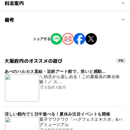
予約/応募
料金案内
問い合わせ先に直接ご確認ください。
料金について
備考
参加費：1作品1,000円
※掲載の情報は天候や主催者側の都合などにより変更にな
シェアする
ることがあります。
情報提供：イベントバンク
大阪府内のオススメの遊び
あべのハルカス直結・近鉄アート館で、笑いと感動...
＼幼児から楽しめる！この夏最高の舞台体
験！／ ス...
大阪府大阪市
涼しい館内で１日中遊べる！夏休み注目イベントも開催
親子でワクワク「ハグフェスエキスポ」&ハ
グミュージアム
大阪府大阪市西区