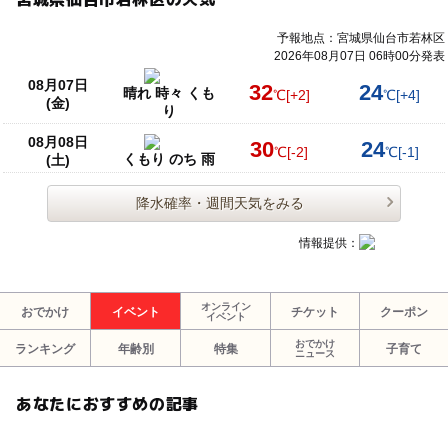
予報地点：宮城県仙台市若林区
2026年08月07日 06時00分発表
08月07日
32
24
晴れ 時々 くも
℃
[+2]
℃
[+4]
(金)
り
08月08日
30
24
℃
[-2]
℃
[-1]
くもり のち 雨
(土)
降水確率・週間天気をみる
情報提供：
オンライン
おでかけ
イベント
チケット
クーポン
イベント
おでかけ
ランキング
年齢別
特集
子育て
ニュース
あなたにおすすめの記事