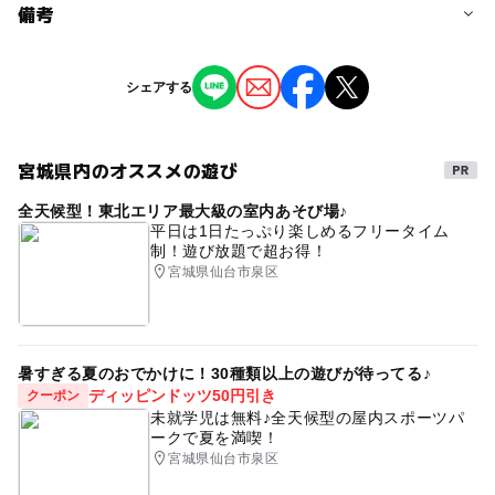
料金について
備考
参加費：小学生500円 中学生～大人1,500円（全て税
込）
※掲載の情報は天候や主催者側の都合などにより変更にな
シェアする
ることがあります。
情報提供：イベントバンク
宮城県内のオススメの遊び
全天候型！東北エリア最大級の室内あそび場♪
平日は1日たっぷり楽しめるフリータイム
制！遊び放題で超お得！
宮城県仙台市泉区
暑すぎる夏のおでかけに！30種類以上の遊びが待ってる♪
ディッピンドッツ50円引き
クーポン
未就学児は無料♪全天候型の屋内スポーツパ
ークで夏を満喫！
宮城県仙台市泉区