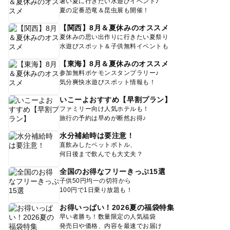
暑い夏に行きたい水遊びイベント♪
夏の定番恐竜＆昆虫展も開催！
【関西】8月＆夏休みのオススメ
夏休みの思い出作りに行きたい夏祭り
水遊びスポット＆子供無料イベントも
【東海】8月＆夏休みのオススメ
参加無料ポケモンスタンプラリー♪
気分爽快水遊びスポット情報も！
いこーよおすすめ【早割プラン】
ファミリー向け人気ホテルも！
旅行の予約は早めが断然お得♪
水分補給時は要注意！
直飲みしたペットボトル、
何日後まで飲んでも大丈夫？
全国のお得なフリーきっぷ15選
子供50円均一の切符から
100円で1日乗り放題も！
お得いっぱい！2026夏の福袋特集
早い者勝ち！数量限定の人気福袋
発売日や価格、内容を最速でお届け