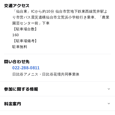
交通アクセス
「仙台東」ICから約10分 仙台市営地下鉄東西線荒井駅よ
り市営バス震災遺構仙台市立荒浜小学校行き乗車、「農業
園芸センター前」下車
【駐車場台数】
160
【駐車場備考】
駐車無料
問い合わせ先
022-288-0811
日比谷アメニス・日比谷花壇共同事業体
参加に関する情報
予約/応募
料金案内
問い合わせ先に直接ご確認ください。