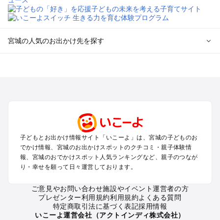
宮城の人気のお出かけ先を探す
宮城のエリアからプール子ども連れのお出かけスポット
を探す
仙台（秋保温泉）周辺・名取・岩沼のプールお出かけ
松島・塩竈のプールお出かけ
鳴子・大崎のプールお出かけ
蔵王・白石のプールお出かけ
石巻・気仙沼のプールお出かけ
子どもとお出かけ情報サイト「いこーよ」は、宮城の子どものお
栗原・登米のプールお出かけ
でかけ情報、宮城のお出かけスポットのクチコミ・親子体験情
報、宮城のおでかけスポット人気ランキングなど、親子のつなが
宮城の定番お出かけスポット
り・幸せを願って日々運営しております。
宮城の遊園地
ご意見やお問い合わせ
施設やイベント運営者の方
宮城の動物園
プレゼンター利用規約
利用規約
よくある質問
宮城のバーベキュー
特定商取引法に基づく表記
採用情報
宮城の釣り
いこーよ運営会社（アクトインディ株式会社）