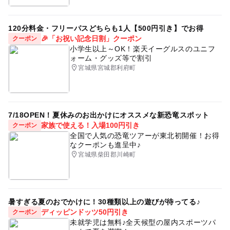
120分料金・フリーパスどちらも1人【500円引き】でお得
🎉「お祝い記念日割」クーポン
クーポン
小学生以上～OK！楽天イーグルスのユニフ
ォーム・グッズ等で割引
宮城県宮城郡利府町
7/18OPEN！夏休みのお出かけにオススメな新恐竜スポット
家族で使える！入場100円引き
クーポン
全国で人気の恐竜ツアーが東北初開催！お得
なクーポンも進呈中♪
宮城県柴田郡川崎町
暑すぎる夏のおでかけに！30種類以上の遊びが待ってる♪
ディッピンドッツ50円引き
クーポン
未就学児は無料♪全天候型の屋内スポーツパ