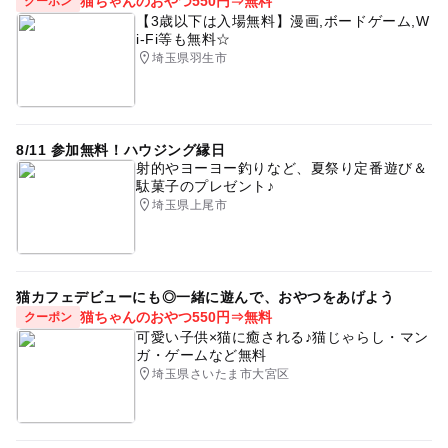
猫ちゃんのおやつ550円⇒無料
クーポン
【3歳以下は入場無料】漫画,ボードゲーム,W
i-Fi等も無料☆
埼玉県羽生市
8/11 参加無料！ハウジング縁日
射的やヨーヨー釣りなど、夏祭り定番遊び＆
駄菓子のプレゼント♪
埼玉県上尾市
猫カフェデビューにも◎一緒に遊んで、おやつをあげよう
猫ちゃんのおやつ550円⇒無料
クーポン
可愛い子供×猫に癒される♪猫じゃらし・マン
ガ・ゲームなど無料
埼玉県さいたま市大宮区