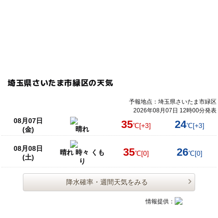
埼玉県さいたま市緑区の天気
予報地点：埼玉県さいたま市緑区
2026年08月07日 12時00分発表
08月07日
35
24
℃
[+3]
℃
[+3]
晴れ
(金)
08月08日
35
26
晴れ 時々 くも
℃
[0]
℃
[0]
(土)
り
降水確率・週間天気をみる
情報提供：