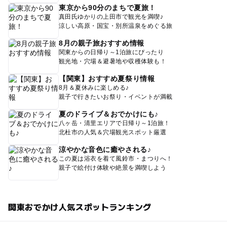
東京から90分のまちで夏旅！
真田氏ゆかりの上田市で観光を満喫♪
涼しい高原・国宝・別所温泉をめぐる旅
8月の親子旅おすすめ情報
関東からの日帰り～1泊旅にぴったり
観光地・穴場＆避暑地や収穫体験も！
【関東】おすすめ夏祭り情報
8月＆夏休みに楽しめる♪
親子で行きたいお祭り・イベントが満載
夏のドライブ＆おでかけにも♪
八ヶ岳・清里エリアで日帰り～1泊旅！
北杜市の人気＆穴場観光スポット厳選
涼やかな音色に癒やされる♪
この夏は浴衣を着て風鈴市・まつりへ！
親子で絵付け体験や絶景を満喫しよう
関東おでかけ人気スポットランキング