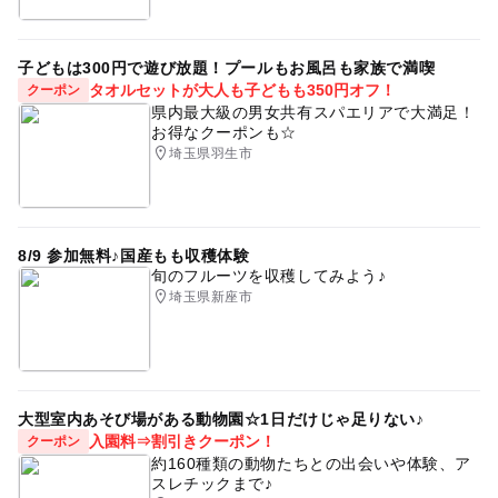
さいたま市緑区
さいたま市
浦和住宅公園
子どもは300円で遊び放題！プールもお風呂も家族で満喫
タオルセットが大人も子どもも350円オフ！
クーポン
県内最大級の男女共有スパエリアで大満足！
お得なクーポンも☆
埼玉県羽生市
8/9 参加無料♪国産もも収穫体験
旬のフルーツを収穫してみよう♪
埼玉県新座市
大型室内あそび場がある動物園☆1日だけじゃ足りない♪
入園料⇒割引きクーポン！
クーポン
約160種類の動物たちとの出会いや体験、ア
スレチックまで♪