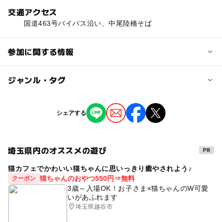
交通アクセス
国道463号バイパス沿い、中尾陸橋そば
参加に関する情報
定員
ジャンル・タグ
20人
ジャンル
シェアする
定員詳細
ものづくり・学び体験
1家族おひとつ製作
埼玉県内のオススメの遊び
タグ
対象年齢
猫カフェでかわいい猫ちゃんに思いっきり癒やされよう♪
ワークショップ
手作り教室
工作
小学生
中学生･高校生
大人
猫ちゃんのおやつ550円⇒無料
クーポン
住宅展示場イベント
展示場イベント
0円
3歳～入場OK！お子さま×猫ちゃんのW可愛
予約/応募
いがあふれます
バスボム
3月イベント
3月16日
浦和
埼玉県越谷市
予約不要