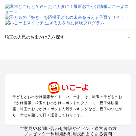
埼玉の人気のお出かけ先を探す
埼玉のエリアからプール子ども連れのお出かけスポット
を探す
川越・所沢・入間・新座のプールお出かけ
大宮・浦和・上尾・岩槻・蓮田のプールお出かけ
越谷・草加・春日部のプールお出かけ
秩父・長瀞のプールお出かけ
川口・戸田・和光・朝霞のプールお出かけ
子どもとお出かけ情報サイト「いこーよ」は、埼玉の子どものお
飯能・坂戸・東松山・日高のプールお出かけ
でかけ情報、埼玉のお出かけスポットのクチコミ・親子体験情
久喜・行田・加須・羽生のプールお出かけ
報、埼玉のおでかけスポット人気ランキングなど、親子のつなが
熊谷・太田・足利・古河のプールお出かけ
り・幸せを願って日々運営しております。
本庄・深谷・美里周辺のプールお出かけ
ご意見やお問い合わせ
施設やイベント運営者の方
プレゼンター利用規約
利用規約
よくある質問