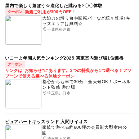
屋内で楽しく遊ぼう☆進化した跳ねる×〇〇体験
新規ご利用が300円OFF！
クーポン
大迫力の滑り台や回転バーなど続々登場♪キ
ッズエリアは無料☆
千葉県松戸市
いこーよ年間人気ランキング2025 関東室内遊び場1位獲得
クーポン
リンクは”お知らせ”にあります。3つの特典から1つ選べる！アソ
ブーンで使える選べる体験クーポン
都心からも車で30分・全天候OK！ボーネル
ンド監修 遊び場
埼玉県川口市
ピュアハートキッズランド 入間サイオス
家族で遊べる約600坪の会員制大型室内公
園！
埼玉県入間市