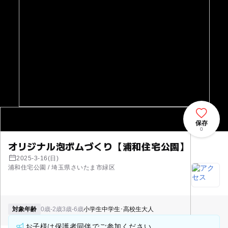
保存
0
オリジナル泡ボムづくり【浦和住宅公園】
2025-3-16(日)
浦和住宅公園 / 埼玉県さいたま市緑区
対象年齢
0歳-2歳
3歳-6歳
小学生
中学生･高校生
大人
お子様は保護者同伴でご参加ください