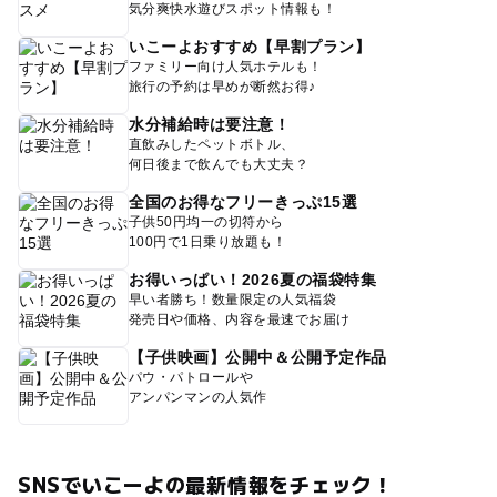
気分爽快水遊びスポット情報も！
いこーよおすすめ【早割プラン】
ファミリー向け人気ホテルも！
旅行の予約は早めが断然お得♪
水分補給時は要注意！
直飲みしたペットボトル、
何日後まで飲んでも大丈夫？
全国のお得なフリーきっぷ15選
子供50円均一の切符から
100円で1日乗り放題も！
お得いっぱい！2026夏の福袋特集
早い者勝ち！数量限定の人気福袋
発売日や価格、内容を最速でお届け
【子供映画】公開中＆公開予定作品
パウ・パトロールや
アンパンマンの人気作
SNSでいこーよの最新情報をチェック！