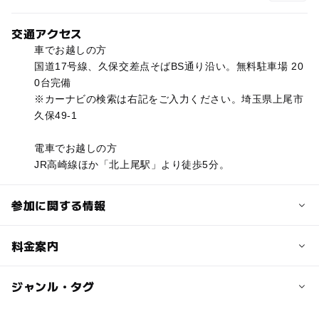
交通アクセス
車でお越しの方
国道17号線、久保交差点そばBS通り沿い。無料駐車場 20
0台完備
※カーナビの検索は右記をご入力ください。埼玉県上尾市
久保49-1
電車でお越しの方
JR高崎線ほか「北上尾駅」より徒歩5分。
参加に関する情報
対象年齢
料金案内
0歳･1歳･2歳の赤ちゃん(乳児･幼児)
3歳･4歳･5歳･6歳(幼児)
小学生
大人
子供の料金
ジャンル・タグ
無料
予約/応募