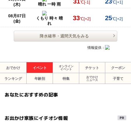
31
23
℃
[-1]
℃
[+1]
晴れ 一時 雨
(木)
08月07日
33
25
くもり 時々 晴
℃
[+2]
℃
[+2]
(金)
れ
降水確率・週間天気をみる
情報提供：
オンライン
おでかけ
イベント
チケット
クーポン
イベント
おでかけ
ランキング
年齢別
特集
子育て
ニュース
あなたにおすすめの記事
お出かけ家族にイチオシ情報