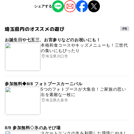
ジャンル
シェアする
予約必要
大人の料金
撮影イベント
季節のイベント
最終応募締切 2025-4-26(土)
6,600円
埼玉県内のオススメの遊び
注意・制限事項
タグ
大人の料金詳細
お急ぎのご連絡はこちらまで
お誕生日や七五三、お宮参りなどのお祝いにも！
#雨の日でもOK
#駐車場無料
#撮影会
《 プロカメラマン撮影 》
●公式LINE@「@pasyari」
本格和食コースやキッズメニューも！三世代
レタッチデータ 5カット
の集いにもぴったり
#親子で楽しめる
ベビー&キッズ撮影会
●Instagram DM
埼玉県川口市
子どもとおでかけ
⏳所要時間 30分間
大人も子どもも楽しめる
応募方法
・受付/準備 5分
ママと赤ちゃん
平日お出かけ
休日イベント
・撮影 20分
このイベントの受付は終了しました。
・セレクト/お会計 5分
室内お出かけ
撮影会
春の撮影会
イースター撮影
参加無料◆8/8 フォトブースカーニバル
5つのフォトブースが大集合！ご家族の思い
ミモザ撮影
出を素敵な一枚に
¥6,600円(税込)
予約ページ
埼玉県久喜市
予約はこちらから
撮影後にタブレットでお好みのショットをお選びいただけ
ます♩
8/9 参加無料◇氷のあそび場
スケートリンクの氷を利用した環境にやさし