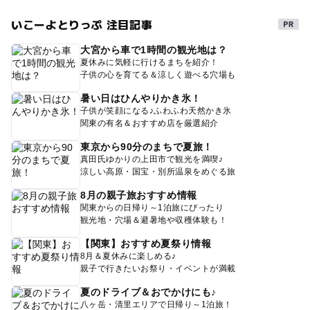
いこーよとりっぷ 注目記事
大宮から車で1時間の観光地は？
夏休みに気軽に行けるまちを紹介！
子供の心を育てる＆涼しく遊べる穴場も
暑い日はひんやりかき氷！
子供が笑顔になる♪ふわふわ天然かき氷
関東の有名＆おすすめ店を厳選紹介
東京から90分のまちで夏旅！
真田氏ゆかりの上田市で観光を満喫♪
涼しい高原・国宝・別所温泉をめぐる旅
8月の親子旅おすすめ情報
関東からの日帰り～1泊旅にぴったり
観光地・穴場＆避暑地や収穫体験も！
【関東】おすすめ夏祭り情報
8月＆夏休みに楽しめる♪
親子で行きたいお祭り・イベントが満載
夏のドライブ＆おでかけにも♪
八ヶ岳・清里エリアで日帰り～1泊旅！