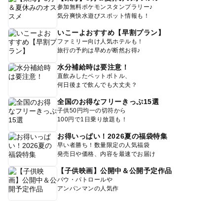
参加無料ポケモンスタンプラリー♪
気分爽快水遊びスポット情報も！
いこーよおすすめ【早割プラン】
ファミリー向け人気ホテルも！
旅行の予約は早めが断然お得♪
水分補給時は要注意！
直飲みしたペットボトル、
何日後まで飲んでも大丈夫？
全国のお得なフリーきっぷ15選
子供50円均一の切符から
100円で1日乗り放題も！
お得いっぱい！2026夏の福袋特集
早い者勝ち！数量限定の人気福袋
発売日や価格、内容を最速でお届け
【子供映画】公開中＆公開予定作品
パウ・パトロールや
アンパンマンの人気作