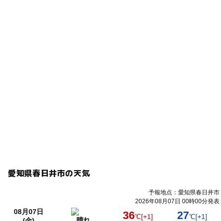
合がございます。
応募方法
このイベントの受付は終了しました。
予約ページ
予約はこちらから
愛知県春日井市の天気
予報地点：愛知県春日井市
2026年08月07日 00時00分発表
08月07日
36
27
℃
[+1]
℃
[+1]
晴れ
(金)