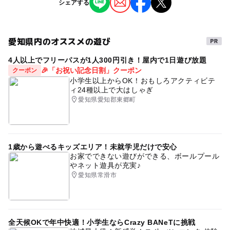
予約/応募
と同じような体験となります。
シェアする
撮影イベント
・会場には2~3家族程度のお客様が異なるブースにいる
予約必要
程度ですので、一時的に多くの人が集うタイプのイベント
最終応募締切 2025-4-18(金)
ではありません。
愛知県内のオススメの遊び
タグ
・体調不良の方については参加をご遠慮いただいており
注意・制限事項
4人以上でフリーパスが1人300円引き！屋内で1日遊び放題
撮影会
撮影
カメラ
カメラマン
写真
親子
ます。
【注意事項】
🎉「お祝い記念日割」クーポン
クーポン
・会場では、場内の除菌・換気、スタッフ及び来場者へ
子どもと写真
フォト
プロ
無料
イベント
・申し込み時にご登録いただいた情報は本イベントのご連
小学生以上からOK！おもしろアクティビテ
の手洗いうがいやマスク着用の促進を行うなど、感染症の
ィ24種以上で大はしゃぎ
絡に必要な範囲、及び関連するイベントの告知で運営事務
室内
着ぐるみ
予防対策に努めております。
愛知県愛知郡東郷町
局内で使用させていただきます。
・申込み＝予約完了ではありません。ご参加は抽選で確定
となります。応募順にかかわらずご連絡させていただきま
す。
1歳から遊べるキッズエリア！未就学児だけで安心
・お申込み後、Fammイベント事務局／event@famm.us
お家でできない遊びができる、ボールプール
よりメールにてご連絡をいたします。
やネット遊具が充実♪
・子育て費用相談を伴うFammイベントへの参加は1家族
愛知県常滑市
様1回限りです。過去、子育て費用相談を伴うFammのイ
ベントに参加されたことがある方は参加をお断りさせてい
ただきます。
・保険会社/保険代理店に勤務している方やパートナーが勤
全天候OKで年中快適！小学生ならCrazy BANeTに挑戦