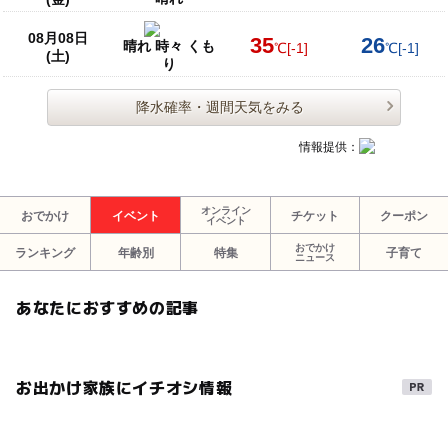
08月08日
35
26
晴れ 時々 くも
℃
[-1]
℃
[-1]
(土)
り
降水確率・週間天気をみる
情報提供：
オンライン
おでかけ
イベント
チケット
クーポン
イベント
おでかけ
ランキング
年齢別
特集
子育て
ニュース
あなたにおすすめの記事
お出かけ家族にイチオシ情報