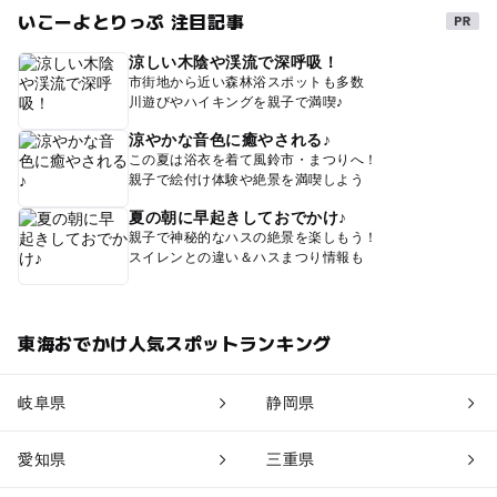
いこーよとりっぷ 注目記事
涼しい木陰や渓流で深呼吸！
市街地から近い森林浴スポットも多数
川遊びやハイキングを親子で満喫♪
涼やかな音色に癒やされる♪
この夏は浴衣を着て風鈴市・まつりへ！
親子で絵付け体験や絶景を満喫しよう
夏の朝に早起きしておでかけ♪
親子で神秘的なハスの絶景を楽しもう！
スイレンとの違い＆ハスまつり情報も
東海おでかけ人気スポットランキング
岐阜県
静岡県
愛知県
三重県