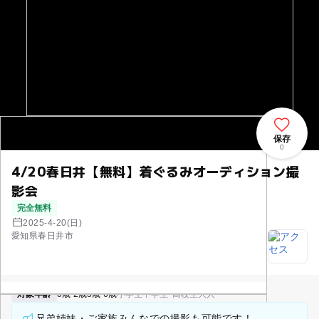
保存
0
4/20春日井【無料】着ぐるみオーディション撮
影会
完全無料
2025-4-20(日)
愛知県春日井市
対象年齢
0歳-2歳
3歳-6歳
小学生
中学生･高校生
大人
兄弟姉妹・ご家族みんなでの撮影も可能です！