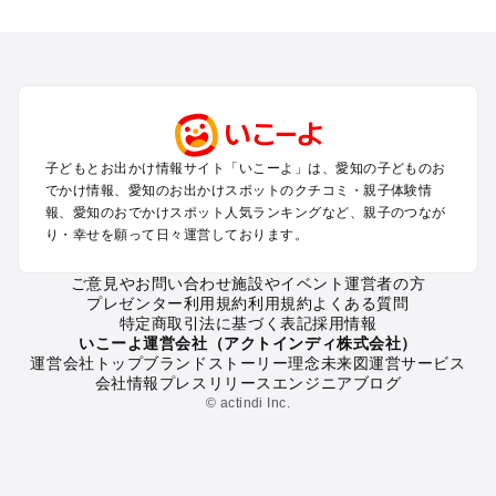
愛知のエリアからプール子ども連れのお出かけスポット
を探す
岡崎・豊田・豊橋・三河湾のプールお出かけ
名古屋（名駅・栄・名古屋城・金山・千種）周辺のプールお出
かけ
犬山・一宮・小牧・瀬戸・各務原・尾張のプールお出かけ
知多半島（常滑・半田・南知多）のプールお出かけ
子どもとお出かけ情報サイト「いこーよ」は、愛知の子どものお
でかけ情報、愛知のお出かけスポットのクチコミ・親子体験情
愛知の定番お出かけスポット
報、愛知のおでかけスポット人気ランキングなど、親子のつなが
り・幸せを願って日々運営しております。
愛知の遊園地
愛知の動物園
ご意見やお問い合わせ
施設やイベント運営者の方
愛知のバーベキュー
プレゼンター利用規約
利用規約
よくある質問
愛知の釣り
特定商取引法に基づく表記
採用情報
愛知の牧場
いこーよ運営会社（アクトインディ株式会社）
運営会社トップ
ブランドストーリー
理念
未来図
運営サービス
愛知のプール
会社情報
プレスリリース
エンジニアブログ
愛知のアスレチック
© actindi Inc.
愛知の公園・総合公園
愛知の観光