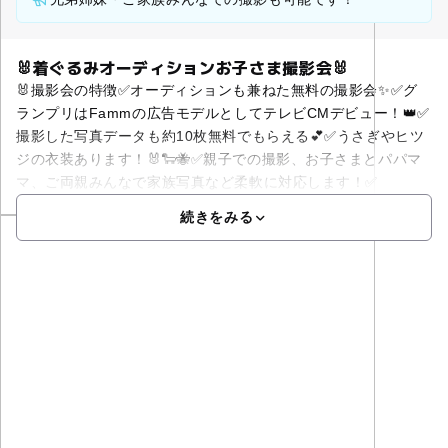
🐰着ぐるみオーディションお子さま撮影会🐰
🐰撮影会の特徴✅オーディションも兼ねた無料の撮影会✨✅グ
ランプリはFammの広告モデルとしてテレビCMデビュー！👑✅
撮影した写真データも約10枚無料でもらえる💕✅うさぎやヒツ
ジの衣装あります！🐰🐑🐝✅親子での撮影、お子さまとパパマ
マ、ご両親みんなで家族写真など柔軟に対応します！✅
続きをみる