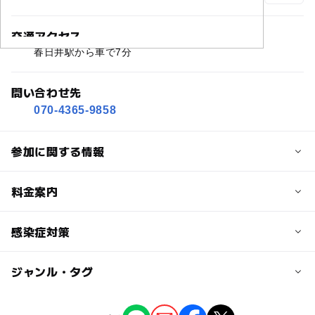
交通アクセス
春日井駅から車で7分
問い合わせ先
070-4365-9858
参加に関する情報
定員
料金案内
20人
子供の料金
感染症対策
対象年齢
無料
0歳･1歳･2歳の赤ちゃん(乳児･幼児)
ジャンル・タグ
【感染症対策の配慮について】
3歳･4歳･5歳･6歳(幼児)
大人の料金
・Famm撮影会は完全事前予約制となっており、異なる
時間でお客様の受付を行い撮影をする、写真館・スタジオ
無料
ジャンル