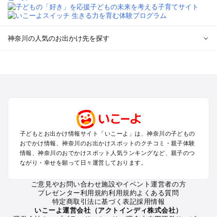
神奈川の人気のお出かけ先を探す
神奈川のエリアからプール子ども連れのお出かけスポッ
トを探す
横浜・みなとみらい・中華街・ベイエリア・金沢八景のプール
お出かけ
鎌倉・湘南（藤沢・茅ヶ崎・平塚周辺）のプールお出かけ
小田原・熱海・湯河原・真鶴のプールお出かけ
町田・相模原・愛川・上野原のプールお出かけ
子どもとお出かけ情報サイト「いこーよ」は、神奈川の子どもの
新横浜・港北エリア・日吉・青葉台・鶴見のプールお出かけ
おでかけ情報、神奈川のお出かけスポットのクチコミ・親子体験
川崎のプールお出かけ
情報、神奈川のおでかけスポット人気ランキングなど、親子のつ
海老名・厚木のプールお出かけ
ながり・幸せを願って日々運営しております。
三浦半島（横須賀・三浦）のプールお出かけ
箱根（湯本・強羅・小涌谷・仙石原・芦ノ湖）のプールお出か
ご意見やお問い合わせ
施設やイベント運営者の方
プレゼンター利用規約
利用規約
よくある質問
け
特定商取引法に基づく表記
採用情報
秦野・南足柄・丹沢のプールお出かけ
いこーよ運営会社（アクトインディ株式会社）