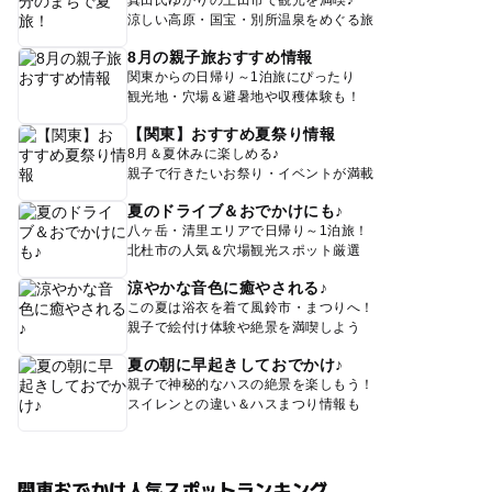
真田氏ゆかりの上田市で観光を満喫♪
涼しい高原・国宝・別所温泉をめぐる旅
8月の親子旅おすすめ情報
関東からの日帰り～1泊旅にぴったり
観光地・穴場＆避暑地や収穫体験も！
【関東】おすすめ夏祭り情報
8月＆夏休みに楽しめる♪
親子で行きたいお祭り・イベントが満載
夏のドライブ＆おでかけにも♪
八ヶ岳・清里エリアで日帰り～1泊旅！
北杜市の人気＆穴場観光スポット厳選
涼やかな音色に癒やされる♪
この夏は浴衣を着て風鈴市・まつりへ！
親子で絵付け体験や絶景を満喫しよう
夏の朝に早起きしておでかけ♪
親子で神秘的なハスの絶景を楽しもう！
スイレンとの違い＆ハスまつり情報も
関東おでかけ人気スポットランキング