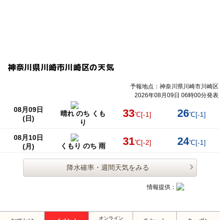
神奈川県川崎市川崎区の天気
予報地点：神奈川県川崎市川崎区
2026年08月09日 06時00分発表
08月09日
33
26
晴れ のち くも
℃
[-1]
℃
[-1]
(日)
り
08月10日
31
24
℃
[-2]
℃
[-1]
くもり のち 雨
(月)
降水確率・週間天気をみる
情報提供：
オンライン