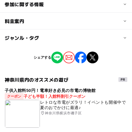
参加に関する情報
定員詳細
料金案内
※コースによって定員が異なりますので、ご注意くださ
い。
子供の料金詳細
ジャンル・タグ
昼食は別途有料です。
対象年齢
ジャンル
シェアする
小学生
大人
ものづくり・学び体験
予約/応募
神奈川県内のオススメの遊び
タグ
予約必要
最終応募締切 2025-3-12(水)
子供入館料50円！電車好き必見の市電の博物館
オープンデータ利用
川崎市情報提供
子ども半額！入館料割引クーポン
クーポン
レトロな市電がズラリ！イベントも開催中で
注意・制限事項
夏のおでかけに最適♪
【問い合わせ先】
神奈川県横浜市磯子区
株式会社セレスポ 横浜支店
info.kawasaki-kouwan@cerespo.co.jp