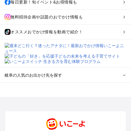
毎日更新！旬イベント&お得情報も
無料招待企画や話題のおでかけ情報も
オススメおでかけ情報を動画で紹介！
岐阜の人気のお出かけ先を探す
岐阜のエリアからプール子ども連れのお出かけスポット
を探す
犬山・一宮・小牧・瀬戸・各務原・尾張のプールお出かけ
岐阜・大垣・関ケ原・養老のプールお出かけ
恵那・中津川・多治見・可児・美濃加茂のプールお出かけ
高山・下呂・飛騨・奥飛騨周辺のプールお出かけ
郡上・美濃・関のプールお出かけ