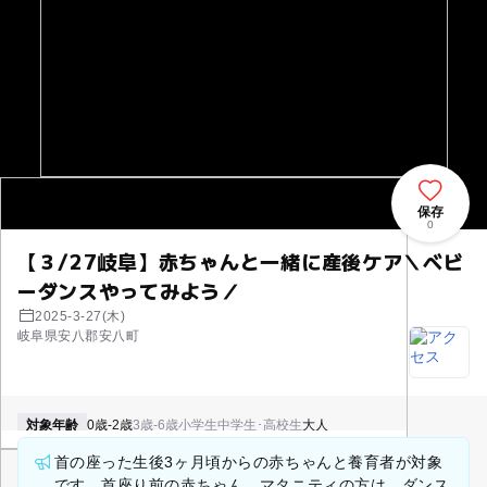
保存
0
【３/27岐阜】赤ちゃんと一緒に産後ケア＼ベビ
ーダンスやってみよう／
2025-3-27(木)
岐阜県安八郡安八町
対象年齢
0歳-2歳
3歳-6歳
小学生
中学生･高校生
大人
首の座った生後3ヶ月頃からの赤ちゃんと養育者が対象
です。首座り前の赤ちゃん、マタニティの方は、ダンス