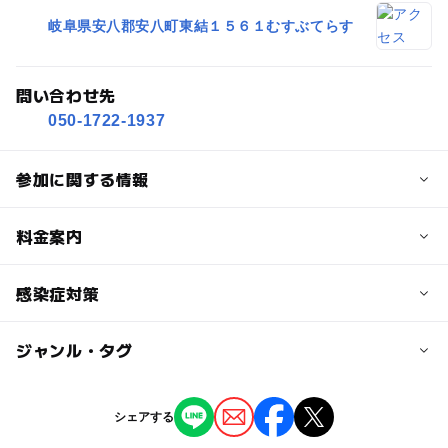
岐阜県安八郡安八町東結１５６１むすぶてらす
問い合わせ先
050-1722-1937
参加に関する情報
定員
料金案内
5人
子供の料金
感染症対策
定員詳細
無料
先着5組となります。
ジャンル・タグ
当イベントでは以下の対策をしています。
大人の料金
対象年齢
・イベント主催者の健康管理
2,500円
ジャンル
・参加者の体温の確認
シェアする
0歳･1歳･2歳の赤ちゃん(乳児･幼児)
大人
スポーツ
・消毒等の徹底