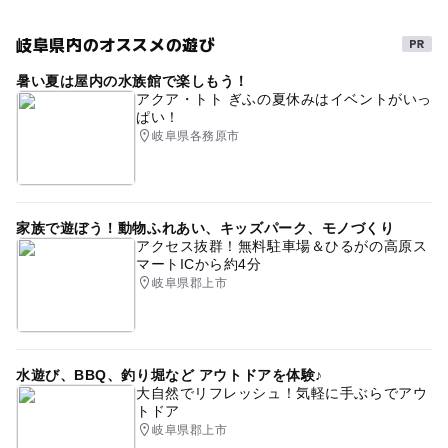
大人の料金詳細
予約/応募
いこーよ見ましたと言っていただければ、初回体験無料！
岐阜県内のオススメの遊び
タグ
予約必要
最終応募締切 2025-3-26(水)
暑い夏は屋内の水族館で楽しもう！
#親子で楽しめる
0歳児赤ちゃんおでかけ
アクア・トト ぎふの夏休みはイベントがいっ
ぱい！
産後ママのリフレッシュ
室内なので雨の日でもOK
注意・制限事項
岐阜県各務原市
無料駐車場あり
体調の悪い場合は、無理をせず、キャンセルしていただい
て構いません。
家族で遊ぼう！動物ふれあい、キッズパーク、モノづくり
応募方法
アクセス抜群！無料駐車場＆ひるがの高原ス
マートICから約4分
このイベントの受付は終了しました。
岐阜県郡上市
予約ページ
予約はこちらから
水遊び、BBQ、釣り堀など アウトドアを体験♪
大自然でリフレッシュ！気軽に手ぶらでアウ
トドア
岐阜県郡上市