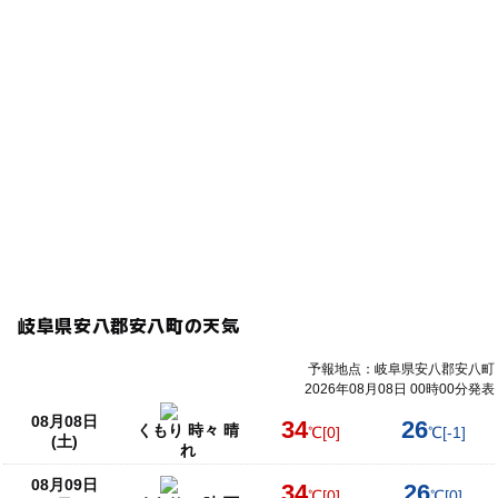
岐阜県安八郡安八町の天気
予報地点：岐阜県安八郡安八町
2026年08月08日 00時00分発表
08月08日
34
26
くもり 時々 晴
℃
[0]
℃
[-1]
(土)
れ
08月09日
34
26
℃
[0]
℃
[0]